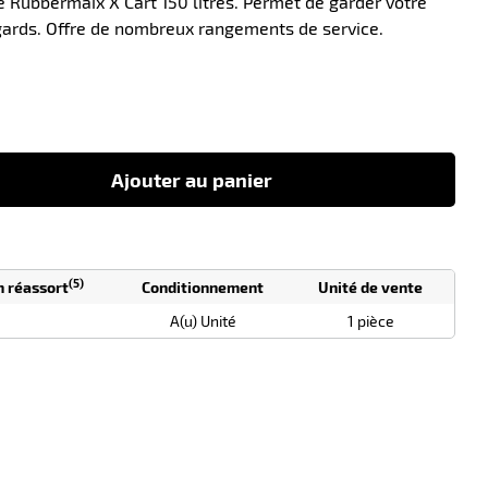
e Rubbermaix X Cart 150 litres. Permet de garder votre
regards. Offre de nombreux rangements de service.
-10
Ajouter au panier
(5)
n réassort
Conditionnement
Unité de vente
A(u) Unité
1 pièce