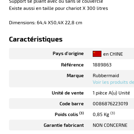
Support se pliant avec ou sans le couvercle
Existe aussi en taille pour chariot X 300 litres
Dimensions: 64,4 X50,4X 22,8 cm
Caractéristiques
Pays d’origine
en CHINE
Référence
1889863
Marque
Rubbermaid
Voir les produits 
Unité de vente
1 pièce A(u) Unité
Code barre
0086876223019
(3)
(3)
Poids colis
0,85 Kg
Garantie fabricant
NON CONCERNE