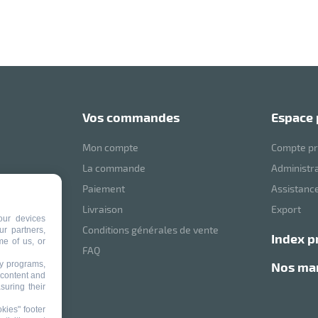
vos commandes
espace
Mon compte
Compte pr
La commande
Administr
Paiement
Assistance
mVoussert
Livraison
Export
our devices
Conditions générales de vente
ur partners,
index p
me of us, or
ité
FAQ
ty programs,
nos m
 content and
suring their
kies" footer