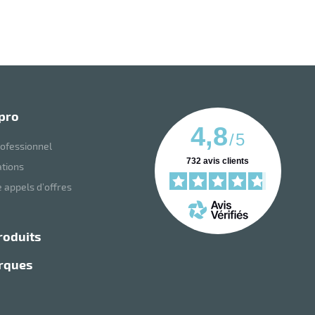
 pro
4,8
/
5
ofessionnel
732
avis clients
ations
 appels d’offres
roduits
arques