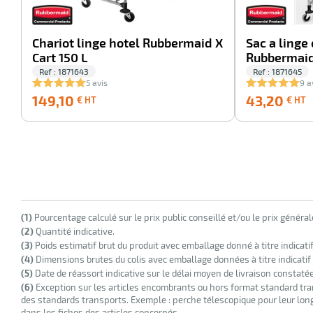
Chariot linge hotel Rubbermaid X
Sac a linge 
Cart 150 L
Rubbermaid
Ref : 1871643
Ref : 1871645
5 avis
9 a
149,10
149,10
43,20
€ HT
€ HT
€
HT
(1)
Pourcentage calculé sur le prix public conseillé et/ou le prix généra
(2)
Quantité indicative.
(3)
Poids estimatif brut du produit avec emballage donné à titre indicati
(4)
Dimensions brutes du colis avec emballage données à titre indicatif
(5)
Date de réassort indicative sur le délai moyen de livraison constaté
(6)
Exception sur les articles encombrants ou hors format standard tra
des standards transports. Exemple : perche télescopique pour leur longu
dans les fiches des articles concernés.