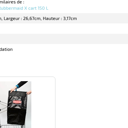
milaires de :
Rubbermaid X cart 150 L
m
Largeur : 26,67cm
Hauteur : 3,17cm
dation
-100%