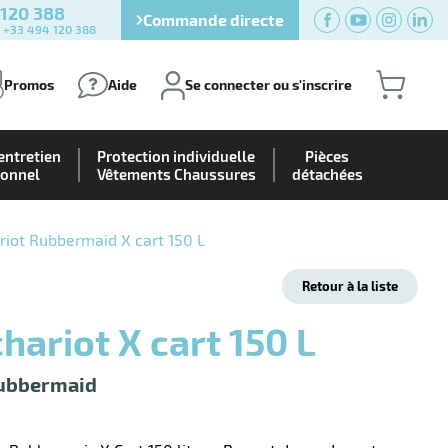
 120 388
Commande directe
) +33 494 120 388
Promos
Aide
Se connecter ou s'inscrire
entretien
Protection individuelle
Pièces
ionnel
Vêtements Chaussures
détachées
riot Rubbermaid X cart 150 L
Retour à la liste
chariot X cart 150 L
Rubbermaid