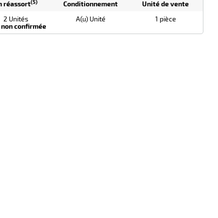
(5)
n réassort
Conditionnement
Unité de vente
2 Unités
A(u) Unité
1 pièce
 non confirmée