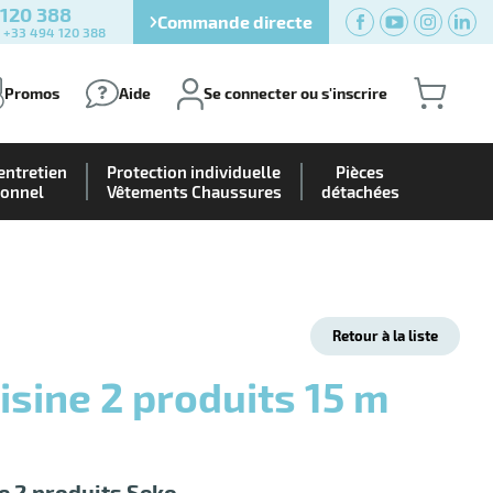
 120 388
Commande directe
) +33 494 120 388
Promos
Aide
Se connecter ou s'inscrire
entretien
Protection individuelle
Pièces
ionnel
Vêtements Chaussures
détachées
Retour à la liste
e 2 produits Seko