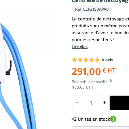
Réf. CEP2150APA0
La centrale de nettoyage et 
produits sur un même poste.
assurance d'avoir le bon do
normes respectées !
Lire plus
4 avis
291,00
€ HT
Livraison
Ecotaxe
(1)
Prix public conseillé
offerte
: 0,00 €
468,65 € HT
en sus
-
+
M'avertir de
date non
sa
Minimum
2 Unités en stock
disponibilité
de
confirmée
commande