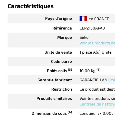
Caractéristiques
Pays d’origine
en FRANCE
Référence
CEP2150APA0
Marque
Seko
Voir les produits 
Unité de vente
1 pièce A(u) Unité
Code barre
(3)
(3)
Poids colis
10,00 Kg
Garantie fabricant
GARANTIE 1 AN
(vo
Restriction
Ce produit est des
Produits similaires
Voir les produits si
Centrale de nettoy
(4)
Dimension du colis
Longueur : 40,00c