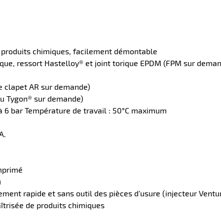
s produits chimiques, facilement démontable
ique, ressort Hastelloy® et joint torique EPDM (FPM sur dema
le clapet AR sur demande)
uyau Tygon® sur demande)
2 à 6 bar Température de travail : 50°C maximum
A.
omprimé
u
nt rapide et sans outil des pièces d’usure (injecteur Venturi
îtrisée de produits chimiques