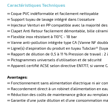
Caractéristiques Techniques
∞ Coque PVC indéformable et facilement nettoyable
∞ Support tuyau de lavage intégré dans l’ossature
∞ Injecteur Venturi en PP compatible avec la majorité de
∞ Clapet Anti Retour facilement démontable, bille céram
∞ Flexible inox résistant à 110°C - 18 bar
∞ Vanne anti-pollution intégrée type CA (Vanne NF doub
∞ Ligne(s) d’aspiration du produit en tuyau Tubclair® (t
∞ Rapport de dilution de 0,5 à 11 % Pression de travail : 
∞ Pictogrammes universels d’utilisation et de sécurité
∞ Appareil certifié ACSE selon directive EN1717, si vanne C
Avantages:
∞ Fonctionnement sans alimentation électrique ni air c
∞ Raccordement direct à un robinet d’alimentation en ea
∞ Réduction des coûts de maintenance grâce au remplaceme
∞ Garantie d’une juste dilution et d’une consommation ma