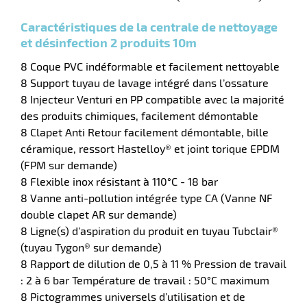
Caractéristiques de la centrale de nettoyage
et désinfection 2 produits 10m
r
8 Coque PVC indéformable et facilement nettoyable
8 Support tuyau de lavage intégré dans l’ossature
8 Injecteur Venturi en PP compatible avec la majorité
yeuses
des produits chimiques, facilement démontable
8 Clapet Anti Retour facilement démontable, bille
céramique, ressort Hastelloy® et joint torique EPDM
r
(FPM sur demande)
8 Flexible inox résistant à 110°C - 18 bar
8 Vanne anti-pollution intégrée type CA (Vanne NF
rie
double clapet AR sur demande)
geur
8 Ligne(s) d’aspiration du produit en tuyau Tubclair®
(tuyau Tygon® sur demande)
8 Rapport de dilution de 0,5 à 11 % Pression de travail
: 2 à 6 bar Température de travail : 50°C maximum
8 Pictogrammes universels d’utilisation et de
r