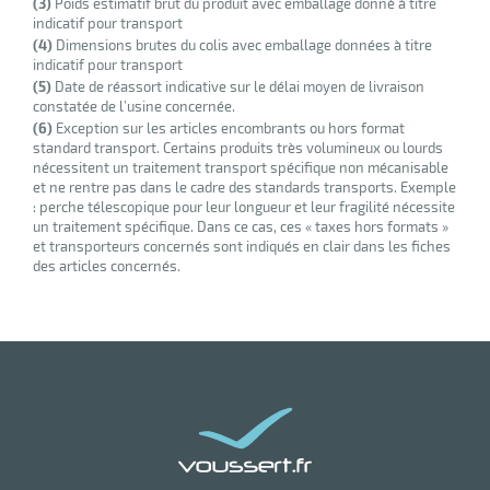
(3)
Poids estimatif brut du produit avec emballage donné à titre
indicatif pour transport
r
(4)
Dimensions brutes du colis avec emballage données à titre
indicatif pour transport
(5)
Date de réassort indicative sur le délai moyen de livraison
constatée de l’usine concernée.
ge
(6)
Exception sur les articles encombrants ou hors format
standard transport. Certains produits très volumineux ou lourds
risation
nécessitent un traitement transport spécifique non mécanisable
et ne rentre pas dans le cadre des standards transports. Exemple
: perche télescopique pour leur longueur et leur fragilité nécessite
un traitement spécifique. Dans ce cas, ces « taxes hors formats »
et transporteurs concernés sont indiqués en clair dans les fiches
des articles concernés.
r
le
ssionnelle