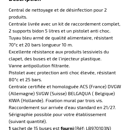
Central de nettoyage et de désinfection pour 2
produits.
Centrale livrée avec un kit de raccordement complet,
r
2 supports bidon 5 litres et un pistolet anti choc.
Tuyau bleu armé de qualité alimentaire, résistant
70°c et 20 bars longueur 10 m.
Excellente résistance aux produits lessiviels du
clapet, des buses et de l'injecteur plastique.
e
Vanne antipollution filtrante.
Pistolet avec protection anti choc élevée, résistant
80°c et 25 bars.
Centrale certifiée et homologuée ACS (France) DVGW
(Allemagne) SVGW (Suisse) BELGAQUA ( Belgique)
KIWA (Hollande). Fixation mural par trois vis.
Raccordement sur arrivée d'eau standard en 21/27.
Sérigraphie possible pour votre établissement
(suivant quantité).
1
sachet de 15 buses est
fourni
(Réf: LB970103N)