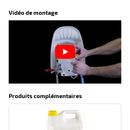
r
Vidéo de montage
ot
tention
r
ot
ge
Produits complémentaires
-100%
D