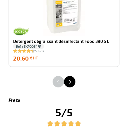
r
Détergent dégraissant désinfectant Food 390 5 L
Ref : EXP0054FR
5 avis
20,60
20,60
2
€ HT
ot
€
HT
ot
Avis
5/5
r