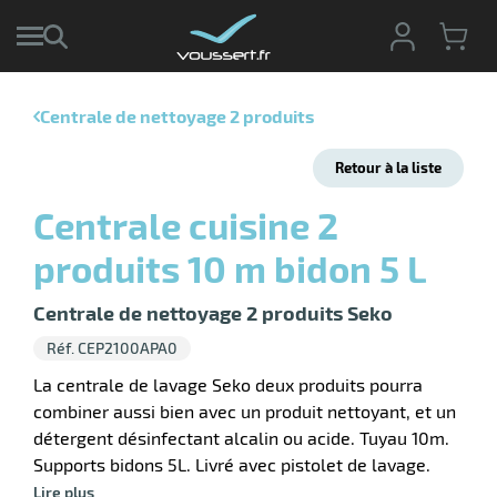
Centrale de nettoyage 2 produits
r
Retour à la liste
r
cte
Centrale cuisine 2
ets
r
produits 10 m bidon 5 L
yage
if
age
elle
r
Centrale de nettoyage 2 produits Seko
le
iel
Réf. CEP2100APA0
oyage
La centrale de lavage Seko deux produits pourra
soire
erie
combiner aussi bien avec un produit nettoyant, et un
ateur
ot
détergent désinfectant alcalin ou acide. Tuyau 10m.
Supports bidons 5L. Livré avec pistolet de lavage.
Lire plus