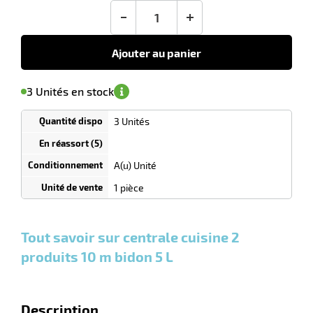
-
+
r
Ajouter au panier
'avertir de
le
sa
Minimum
3 Unités en stock
isponibilité
(5)
de
laveuses
commande
1
3 Unités
Tarif
Unités
dégressif
selon
quantité
A(u) Unité
0
0
0,00
0,00
1
450,11
1 pièce
Unités
Unités
Unité
€ HT
€ HT
€ HT
et
et
et
plus :
plus :
plus :
Tout savoir sur centrale cuisine 2
produits 10 m bidon 5 L
Description