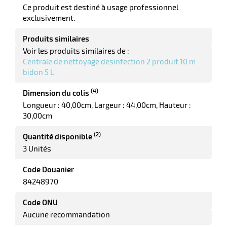
Ce produit est destiné à usage professionnel
r
exclusivement.
Produits similaires
ale
Voir les produits similaires de :
Centrale de nettoyage desinfection 2 produit 10 m
oyage
bidon 5 L
(4)
Dimension du colis
Longueur : 40,00cm
Largeur : 44,00cm
Hauteur :
30,00cm
(2)
Quantité disponible
3 Unités
Code Douanier
84248970
Code ONU
Aucune recommandation