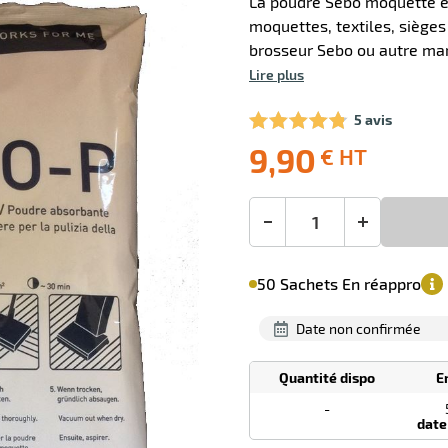
La poudre Sebo moquette e
moquettes, textiles, sièges 
brosseur Sebo ou autre ma
Lire plus
5 avis
9,90
€ HT
Livraison
Ecotaxe
Prix
offerte
: 0,00 €
public
en sus
(1)
conseillé
9,90
-
+
€
Minimum
HT
50 Sachets En réappro
de
commande
1
date non confirmée
Sachets
Quantité dispo
E
Tarif
dégressif
-
selon
date
quantité