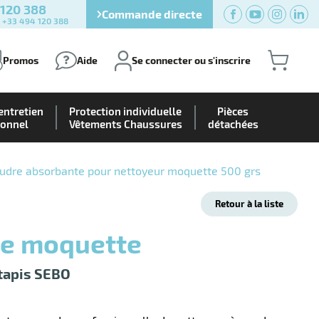
 120 388
Commande directe
) +33 494 120 388
Promos
Aide
Se connecter ou s'inscrire
entretien
Protection individuelle
Pièces
ionnel
Vêtements Chaussures
détachées
udre absorbante pour nettoyeur moquette 500 grs
Retour à la liste
re moquette
tapis SEBO