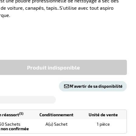
st une poudre professionnelle de nettoyage à sec des
de voiture, canapés, tapis..S'utilise avec tout aspiro
rque.
-10
Produit indisponible
M'avertir de sa disponibilité
(5)
n réassort
Conditionnement
Unité de vente
50 Sachets
A(u) Sachet
1 pièce
 non confirmée