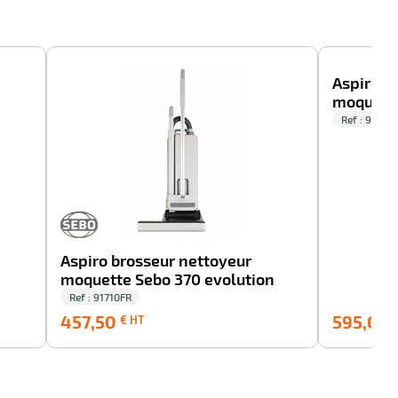
-100%
-100%
Aspiro b
moquett
Ref : 91080
Aspiro brosseur nettoyeur
moquette Sebo 370 evolution
Ref : 91710FR
457,50
457,50
595,00
€ HT
€
HT