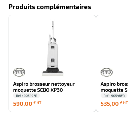
Produits complémentaires
-100%
Aspiro brosseur nettoyeur
Aspiro bros
moquette SEBO XP30
moquette 
Ref : 90549FR
Ref : 90548FR
590,00
590,00
535,00
€ HT
€ HT
€
HT