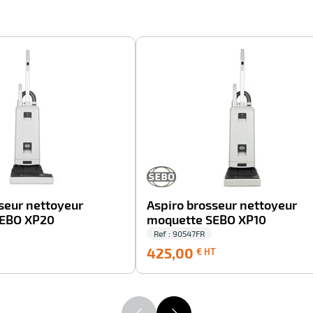
-100%
seur nettoyeur
Aspiro brosseur nettoyeur
SEBO XP20
moquette SEBO XP10
Ref : 90547FR
535,00
425,00
425,00
€ HT
€
€
HT
HT