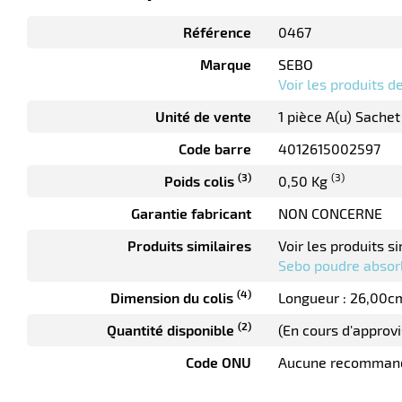
Référence
0467
Marque
SEBO
Voir les produits 
Unité de vente
1 pièce A(u) Sachet
Code barre
4012615002597
(3)
(3)
Poids colis
0,50 Kg
Garantie fabricant
NON CONCERNE
Produits similaires
Voir les produits si
Sebo poudre absor
(4)
Dimension du colis
Longueur : 26,00c
(2)
Quantité disponible
(En cours d'approv
Code ONU
Aucune recomman