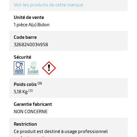
Voir les produits de cette marque
tes
Unité de vente
bles
1 pièce A(u) Bidon
Code barre
r
3268240034958
Sécurité
ge
(3)
Poids colis
(3)
5,18 Kg
Garantie fabricant
r
NON CONCERNE
Restriction
Ce produit est destiné à usage professionnel
ge