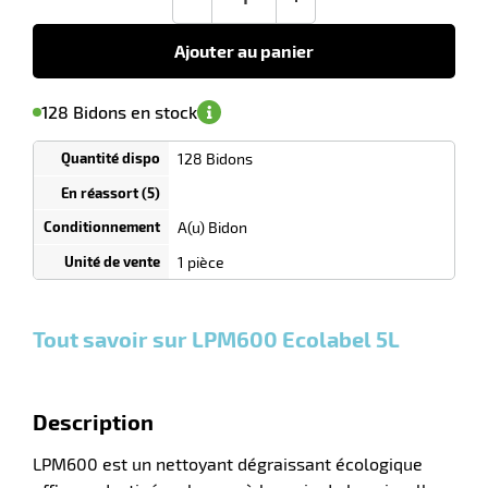
-
+
tien
€
HT
Ajouter au panier
uet
'avertir de
le
sa
Minimum
128 Bidons en stock
isponibilité
(5)
de
commande
1
128 Bidons
Tarif
Bidons
dégressif
selon
quantité
A(u) Bidon
0
0
0,00
0,00
1
15,50
1 pièce
r
Bidons
Bidons
Bidon
€ HT
€ HT
€ HT
et
et
et
plus :
plus :
plus :
Tout savoir sur LPM600 Ecolabel 5L
tien
Description
LPM600 est un nettoyant dégraissant écologique