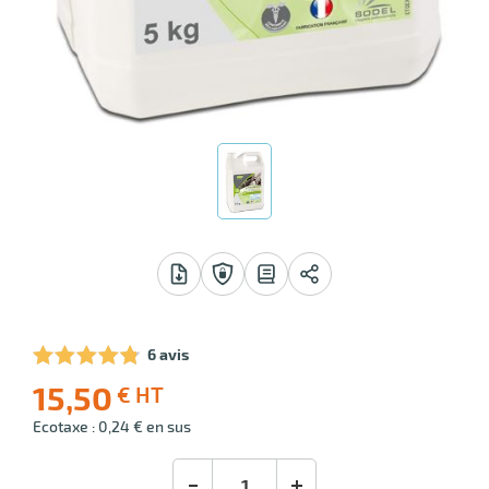
r
erie
rbant
6 avis
15,50
€ HT
-10
Livraison
r
Prix
Ecotaxe : 0,24 € en sus
offerte
public
(1)
conseillé
15,50