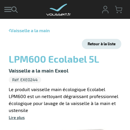
Vaisselle a la main
r
Retour à la liste
r
cte
LPM600 Ecolabel 5L
ets
r
yage
Vaisselle a la main Exeol
if
age
Réf. EXEO244
elle
r
le
iel
Le produit vaisselle main écologique Ecolabel
LPM600 est un nettoyant dégraissant professionnel
oyage
r
écologique pour lavage de la vaisselle à la main et
erie
pement
ot
ustensile
x
r
Lire plus
ène
its
agement
retien