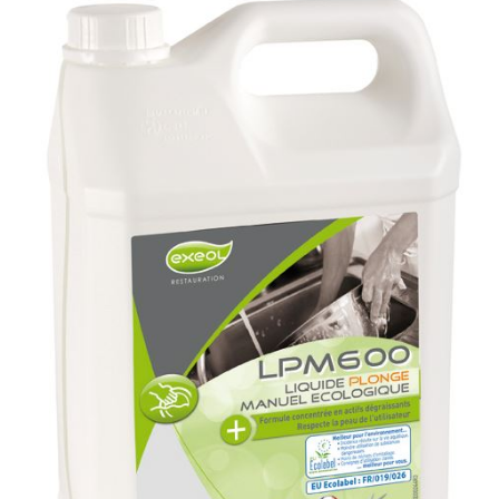
ssionnel
fection
r
orisants