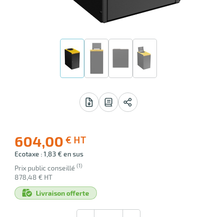
lle
ieur
 avis
604,00
€ HT
-31
Ecotaxe : 1,83 € en sus
(1)
Prix public conseillé
878,48 € HT
Livraison offerte