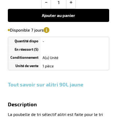
-
+
r
Ajouter au panier
'avertir de
le
sa
Minimum
Disponible 7 jours
isponibilité
(5)
de
lle
commande
ieure
1
-
Tarif
Unités
dégressif
selon
quantité
A(u) Unité
0
0
0,00
0,00
1
878,48
1 pièce
Unités
Unités
Unité
€ HT
€ HT
€ HT
et
et
et
plus :
plus :
plus :
Tout savoir sur alitri 90L jaune
r
Description
La poubelle de tri sélectif alitri est faite pour le tri
lle