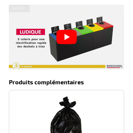
Produits complémentaires
-100%
Po