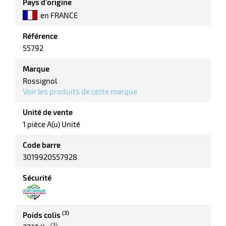
Pays d’origine
en FRANCE
Référence
55792
Marque
Rossignol
Voir les produits de cette marque
Unité de vente
1 pièce A(u) Unité
r
Code barre
r
3019920557928
yage
age
Sécurité
elle
r
le
iel
oyage
(3)
Poids colis
r
erie
pement
(3)