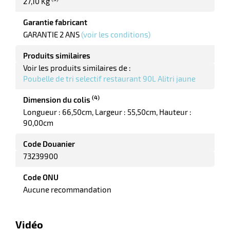
27,10 Kg
ot
x
r
Garantie fabricant
ène
its
GARANTIE 2 ANS
(voir les conditions)
agement
retien
ssionnel
Produits similaires
ction
Voir les produits similaires de :
duelle
Poubelle de tri selectif restaurant 90L Alitri jaune
ments
ssures
(4)
Dimension du colis
Longueur : 66,50cm
Largeur : 55,50cm
Hauteur :
90,00cm
Code Douanier
73239900
Code ONU
Aucune recommandation
Vidéo