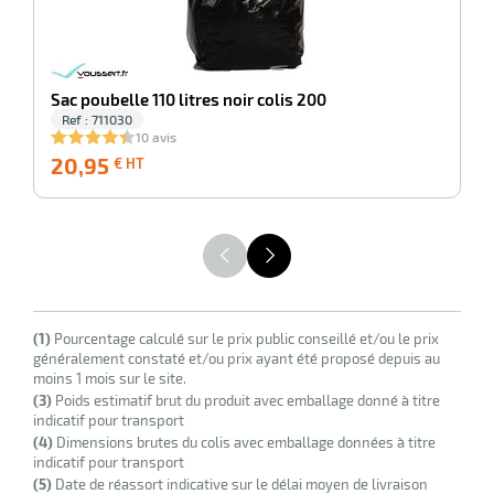
Sac poubelle 110 litres noir colis 200
Ref : 711030
10 avis
20,95
20,95
6
€ HT
€
HT
(1)
Pourcentage calculé sur le prix public conseillé et/ou le prix
généralement constaté et/ou prix ayant été proposé depuis au
moins 1 mois sur le site.
(3)
Poids estimatif brut du produit avec emballage donné à titre
indicatif pour transport
(4)
Dimensions brutes du colis avec emballage données à titre
indicatif pour transport
(5)
Date de réassort indicative sur le délai moyen de livraison