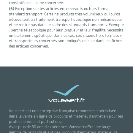
constatée de l’usine concernée.
(6)
Exception sur les articles encombrants ou hors format
standard transport. Certains produits très volumineux ou lourds
nécessitent un traitement transport spécifique non mécanisable
et ne rentre pas dans le cadre des standards transports. Exemple
: perche télescopique pour leur longueur et leur fragilité nécessite
un traitement spécifique. Dans ce cas, ces « taxes hors formats »
et transporteurs concernés sont indiqués en clair dans les fiches
des articles concernés.
Voussert est une entreprise française renommée, spécialisée
dans la vente en ligne de produits et matériel d'entretien pour les
professionnels et particuliers.
Avec plus de 30 ans d'expérience, Voussert offre une large
gamme de produits allant des produits d'entretien, matériel de