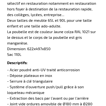
aire
sélectif en restauration notamment en restauration
hors foyer à destination de la restauration rapide,
des collèges, lycées, entreprise...
Deux tailles de meuble 65L et 90L pour une taille
enfant et une taille ado-adulte.
La poubelle est de couleur Jaune colza RAL 1021 sur
le dessus et le corps de la poubelle est gris
r
manganèse.
Dimension: 622x497x850
Sac 110L
Descriptifs:
lle
- Acier poudré anti-UV traité anticorrosion
- Dépose plateaux en inox
- Serrure à clé triangulaire
- Système d’ouverture push/pull grâce à son
loqueteau mécanique
- Extraction des bacs par l’avant ou par l’arrière
- Joint vide ordures amovible de Ø180 mm à Ø280