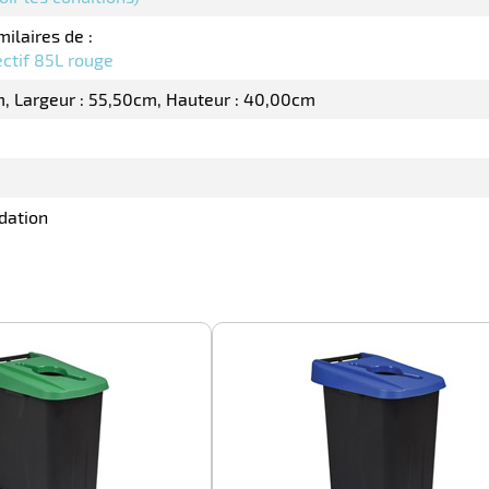
milaires de :
ectif 85L rouge
m
Largeur : 55,50cm
Hauteur : 40,00cm
dation
-26%