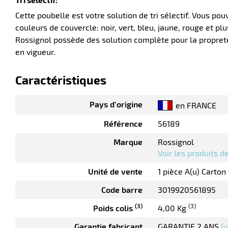
Cette poubelle est votre solution de tri sélectif. Vous p
couleurs de couvercle: noir, vert, bleu, jaune, rouge et plu
Rossignol possède des solution complète pour la propreté,
en vigueur.
Caractéristiques
Pays d’origine
en FRANCE
Référence
56189
Marque
Rossignol
Voir les produits 
Unité de vente
1 pièce A(u) Carton
Code barre
3019920561895
(3)
(3)
Poids colis
4,00 Kg
Garantie fabricant
GARANTIE 2 ANS
(v