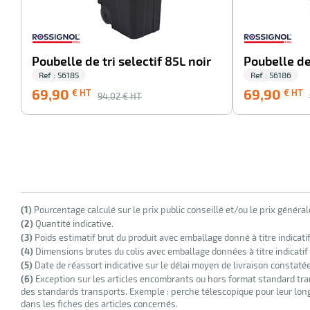
Poubelle de tri selectif 85L noir
Poubelle de 
Ref : 56185
Ref : 56186
69,90
69,90
€ HT
€ HT
94,02
€ HT
(1)
Pourcentage calculé sur le prix public conseillé et/ou le prix généra
(2)
Quantité indicative.
(3)
Poids estimatif brut du produit avec emballage donné à titre indicati
(4)
Dimensions brutes du colis avec emballage données à titre indicatif
(5)
Date de réassort indicative sur le délai moyen de livraison constaté
(6)
Exception sur les articles encombrants ou hors format standard tra
des standards transports. Exemple : perche télescopique pour leur longu
dans les fiches des articles concernés.