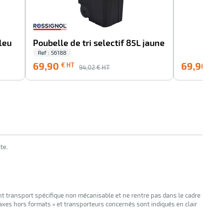
bleu
Poubelle de tri selectif 85L jaune
Ref : 56188
69,90
69,90
€ HT
€ 
94,02
€ HT
te.
nt transport spécifique non mécanisable et ne rentre pas dans le cadre
taxes hors formats » et transporteurs concernés sont indiqués en clair