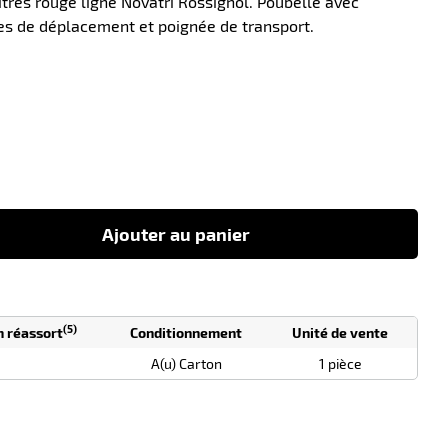
litres rouge ligne Novatri Rossignol. Poubelle avec
tes de déplacement et poignée de transport.
-26
Ajouter au panier
(5)
n réassort
Conditionnement
Unité de vente
A(u) Carton
1 pièce