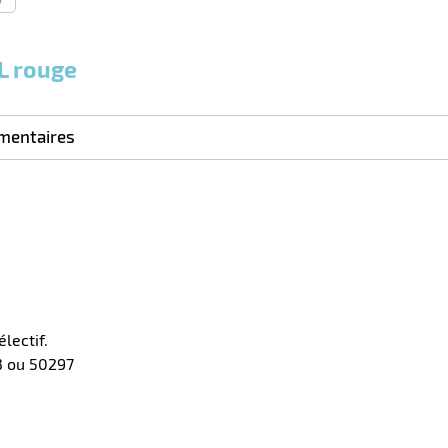
5L rouge
mentaires
lectif.
13 ou 50297