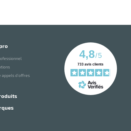
 pro
4,8
/
5
ofessionnel
733
avis clients
ations
 appels d’offres
roduits
arques