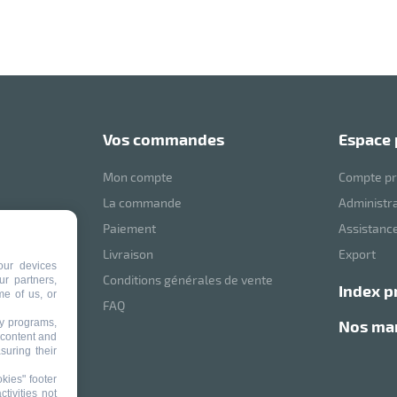
vos commandes
espace
Mon compte
Compte pr
La commande
Administr
Paiement
Assistance
mVoussert
Livraison
Export
our devices
Conditions générales de vente
ur partners,
index p
me of us, or
ité
FAQ
nos m
ty programs,
 content and
suring their
kies" footer
tivities not