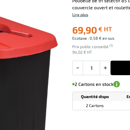
Poubelle de tri sélectif 85 
couvercle ouvert et roulet
Lire plus
0 avis
69,90
€ HT
Ecotaxe : 0,58 € en sus
Livraison
offerte
(1)
Prix public conseillé
94,02 € HT
-
+
M'avertir de
le
sa
Minimum
2 Cartons en stock
disponibilité
(5)
de
commande
1
Quantité dispo
E
Tarif
Cartons
dégressif
2 Cartons
selon
quantité
0
0
0,00
0,00
1
94,02
Cartons
Cartons
Carton
€ HT
€ HT
€ HT