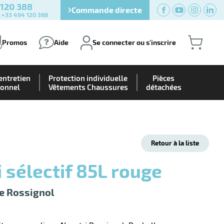
 120 388
Commande directe
) +33 494 120 388
Promos
Aide
Se connecter ou s'inscrire
entretien
Protection individuelle
Pièces
ionnel
Vêtements Chaussures
détachées
Retour à la liste
ri sélectif 85L rouge
le Rossignol