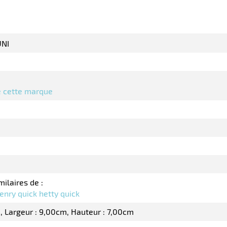
NI
de cette marque
milaires de :
enry quick hetty quick
m
Largeur : 9,00cm
Hauteur : 7,00cm