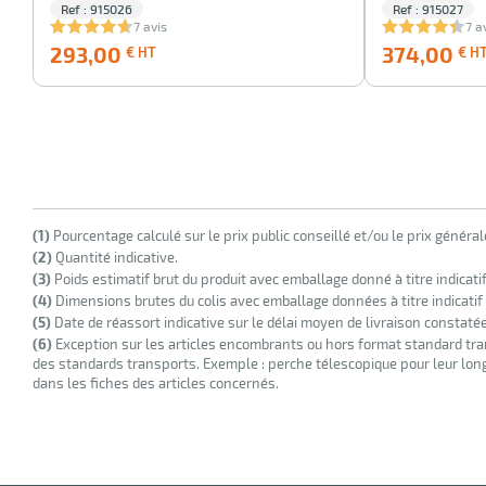
Ref : 915026
Ref : 915027
7 avis
7 a
293,00
293,00
374,00
€ HT
€ H
€
HT
(1)
Pourcentage calculé sur le prix public conseillé et/ou le prix généra
(2)
Quantité indicative.
(3)
Poids estimatif brut du produit avec emballage donné à titre indicati
(4)
Dimensions brutes du colis avec emballage données à titre indicatif
(5)
Date de réassort indicative sur le délai moyen de livraison constaté
(6)
Exception sur les articles encombrants ou hors format standard tra
des standards transports. Exemple : perche télescopique pour leur longu
dans les fiches des articles concernés.