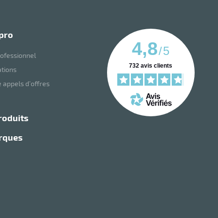
 pro
4,8
/
5
ofessionnel
732
avis clients
ations
 appels d’offres
roduits
arques