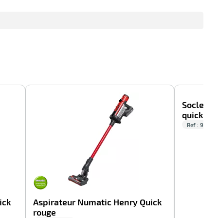
-100%
-100%
Socle mu
quick
Ref : 915351
ick
Aspirateur Numatic Henry Quick
rouge