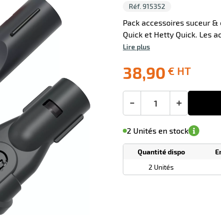
Réf. 915352
Pack accessoires suceur & 
Quick et Hetty Quick. Les ac
Lire plus
0 avis
38,90
€ HT
Livraison
Ecotaxe
Prix
offerte
: 0,00 €
public
en sus
(1)
conseillé
38,90
-
+
€
M'avertir de
le
sa
Minimum
HT
2 Unités en stock
disponibilité
(5)
de
commande
1
Quantité dispo
E
Tarif
Unités
dégressif
2 Unités
selon
quantité
0
0
0,00
0,00
1
38,90
Unités
Unités
Unité
€ HT
€ HT
€ HT
et
et
et