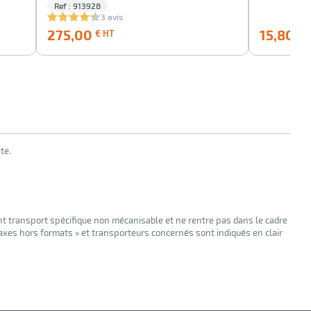
Ref : 913928
3 avis
275,00
275,00
15,80
€ HT
€ 
€
HT
te.
nt transport spécifique non mécanisable et ne rentre pas dans le cadre
taxes hors formats » et transporteurs concernés sont indiqués en clair