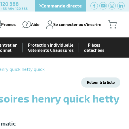
 120 388
Commande directe
) +33 494 120 388
Promos
Aide
Se connecter ou s'inscrire
entretien
Protection individuelle
Pièces
ionnel
Vêtements Chaussures
détachées
enry quick hetty quick
Retour à la liste
umatic