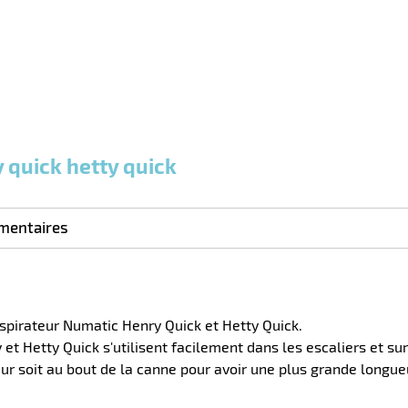
plus :
plus :
plus :
 quick hetty quick
mentaires
aspirateur Numatic Henry Quick et Hetty Quick.
 et Hetty Quick s'utilisent facilement dans les escaliers et s
eur soit au bout de la canne pour avoir une plus grande longue