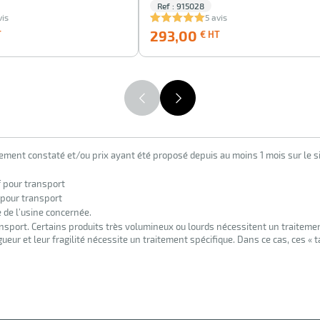
Ref : 915028
vis
5 avis
374,00
293,00
293,00
T
€ HT
€
€
HT
HT
lement constaté et/ou prix ayant été proposé depuis au moins 1 mois sur le si
f pour transport
 pour transport
e de l’usine concernée.
nsport. Certains produits très volumineux ou lourds nécessitent un traiteme
eur et leur fragilité nécessite un traitement spécifique. Dans ce cas, ces « 