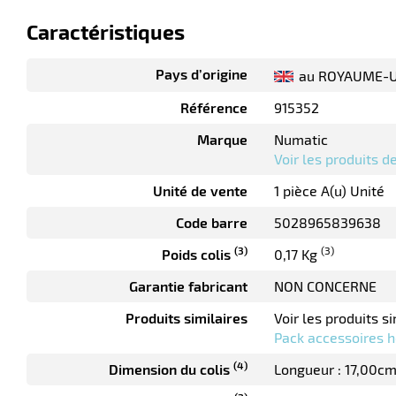
Caractéristiques
Pays d’origine
au ROYAUME-U
Référence
915352
Marque
Numatic
Voir les produits 
Unité de vente
1 pièce A(u) Unité
Code barre
5028965839638
(3)
(3)
Poids colis
0,17 Kg
Garantie fabricant
NON CONCERNE
Produits similaires
Voir les produits si
Pack accessoires h
(4)
Dimension du colis
Longueur : 17,00c