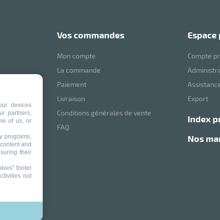
vos commandes
espace
Mon compte
Compte pr
La commande
Administr
Paiement
Assistance
mVoussert
Livraison
Export
our devices
Conditions générales de vente
ur partners,
index p
me of us, or
ité
FAQ
ty programs,
nos m
 content and
suring their
kies" footer
tivities not