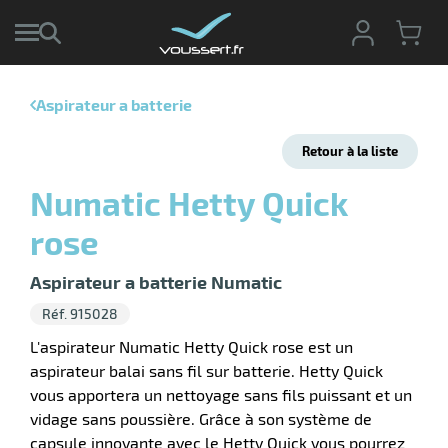
Aspirateur a batterie
r
Retour à la liste
r
cte
Numatic Hetty Quick
ets
r
rose
yage
if
age
elle
r
Aspirateur a batterie Numatic
le
iel
Réf. 915028
oyage
L'aspirateur Numatic Hetty Quick rose est un
soire
erie
aspirateur balai sans fil sur batterie. Hetty Quick
ateur
ot
vous apportera un nettoyage sans fils puissant et un
vidage sans poussière. Grâce à son système de
capsule innovante avec le Hetty Quick vous pourrez