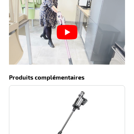
e
brosse
Produits complémentaires
-100%
A