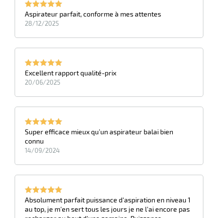
Aspirateur parfait, conforme à mes attentes
28/12/2025
Excellent rapport qualité-prix
20/06/2025
r
Super efficace mieux qu’un aspirateur balai bien
connu
14/09/2024
ge
if
on
Absolument parfait puissance d'aspiration en niveau 1
au top, je m'en sert tous les jours je ne l'ai encore pas