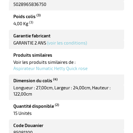
r
5028965836750
(3)
Poids colis
(3)
4,00 Kg
ot
Garantie fabricant
tention
GARANTIE 2 ANS
(voir les conditions)
Produits similaires
r
Voir les produits similaires de :
Aspirateur Numatic Hetty Quick rose
ot
(4)
Dimension du colis
Longueur : 27,00cm
Largeur : 24,00cm
Hauteur :
ge
122,00cm
(2)
Quantité disponible
15 Unités
Code Douanier
85081100