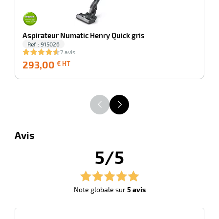
r
Aspirateur Numatic Henry Quick gris
Ref : 915026
ge
7 avis
293,00
293,00
3
€ HT
risation
€
HT
r
Avis
5/5
le
ssionnelle
Note globale sur
5 avis