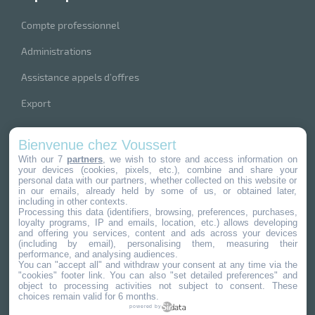
Compte professionnel
Administrations
Assistance appels d’offres
Export
index produits
Bienvenue chez Voussert
nos marques
With our 7
partners
, we wish to store and access information on
r
your devices (cookies, pixels, etc.), combine and share your
personal data with our partners, whether collected on this website or
in our emails, already held by some of us, or obtained later,
including in other contexts.
r
Processing this data (identifiers, browsing, preferences, purchases,
pement
loyalty programs, IP and emails, location, etc.) allows developing
4,8
/
5
and offering you services, content and ads across your devices
(including by email), personalising them, measuring their
x
r
performance, and analysing audiences.
733
avis clients
ène
its
You can "accept all" and withdraw your consent at any time via the
agement
retien
"cookies" footer link
. You can also "set detailed preferences" and
object to processing activities not subject to consent. These
ssionnel
choices remain valid for 6 months.
ction
powered by