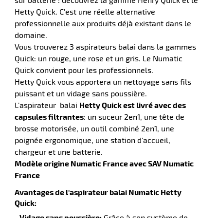
Hetty Quick. C'est une réelle alternative
professionnelle aux produits déjà existant dans le
domaine.
Vous trouverez 3 aspirateurs balai dans la gammes
r
Quick: un rouge, une rose et un gris. Le Numatic
Quick convient pour les professionnels.
Hetty Quick vous apportera un nettoyage sans fils
puissant et un vidage sans poussière.
e
L'aspirateur balai
Hetty Quick est livré avec des
capsules filtrantes
: un suceur 2en1, une tête de
brosse motorisée, un outil combiné 2en1, une
poignée ergonomique, une station d'accueil,
chargeur et une batterie.
Modèle origine Numatic France avec SAV Numatic
France
Avantages de l'aspirateur balai Numatic Hetty
Quick:
- Vidage sans poussière:
Grâce à son système de