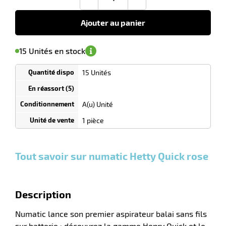
-
+
€
HT
Ajouter au panier
r
'avertir de
le
sa
Minimum
15 Unités en stock
isponibilité
(5)
de
commande
1
15 Unités
laveuses
Tarif
Unités
dégressif
selon
quantité
A(u) Unité
0
0
0,00
0,00
1
293,00
1 pièce
Unités
Unités
Unité
€ HT
€ HT
€ HT
et
et
et
plus :
plus :
plus :
Tout savoir sur numatic Hetty Quick rose
Description
Numatic lance son premier aspirateur balai sans fils
sur batterie : découvrez la gamme Henry Quick et le