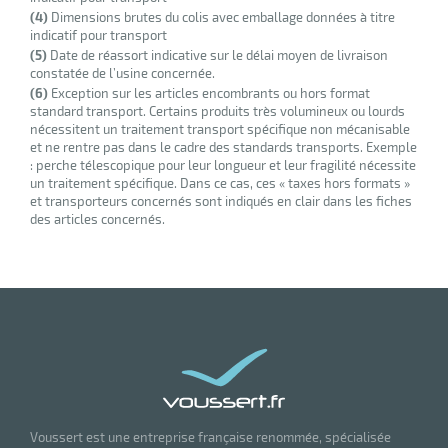
r
(4)
Dimensions brutes du colis avec emballage données à titre
indicatif pour transport
(5)
Date de réassort indicative sur le délai moyen de livraison
constatée de l’usine concernée.
brosses
(6)
Exception sur les articles encombrants ou hors format
standard transport. Certains produits très volumineux ou lourds
nécessitent un traitement transport spécifique non mécanisable
et ne rentre pas dans le cadre des standards transports. Exemple
: perche télescopique pour leur longueur et leur fragilité nécessite
un traitement spécifique. Dans ce cas, ces « taxes hors formats »
et transporteurs concernés sont indiqués en clair dans les fiches
des articles concernés.
r
oyage
Voussert est une entreprise française renommée, spécialisée