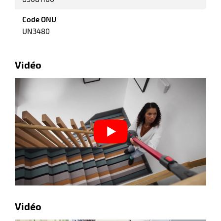
Code ONU
UN3480
Vidéo
r
ot
ot
r
Vidéo