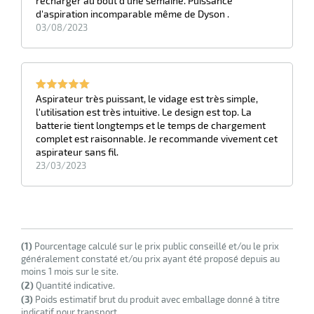
recharger au bout d'une semaine. Puissance
d'aspiration incomparable même de Dyson .
03/08/2023
r
tes
Aspirateur très puissant, le vidage est très simple,
l'utilisation est très intuitive. Le design est top. La
batterie tient longtemps et le temps de chargement
complet est raisonnable. Je recommande vivement cet
aspirateur sans fil.
23/03/2023
r
(1)
Pourcentage calculé sur le prix public conseillé et/ou le prix
fibres
généralement constaté et/ou prix ayant été proposé depuis au
moins 1 mois sur le site.
(2)
Quantité indicative.
(3)
Poids estimatif brut du produit avec emballage donné à titre
indicatif pour transport