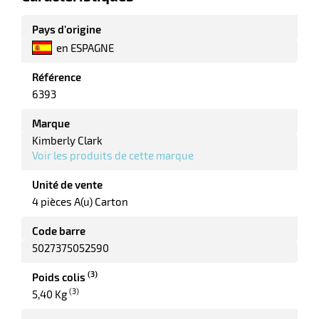
tien
Pays d’origine
aire
en ESPAGNE
Référence
6393
Marque
r
Kimberly Clark
Voir les produits de cette marque
Unité de vente
tien
4 pièces A(u) Carton
ce
Code barre
5027375052590
(3)
Poids colis
r
(3)
5,40 Kg