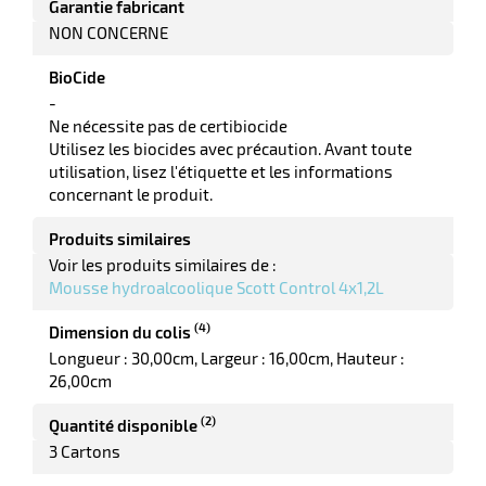
Garantie fabricant
NON CONCERNE
tes
BioCide
bles
-
Ne nécessite pas de certibiocide
Utilisez les biocides avec précaution. Avant toute
r
utilisation, lisez l'étiquette et les informations
concernant le produit.
ge
Produits similaires
Voir les produits similaires de :
Mousse hydroalcoolique Scott Control 4x1,2L
(4)
Dimension du colis
Longueur : 30,00cm
Largeur : 16,00cm
Hauteur :
26,00cm
r
(2)
Quantité disponible
3 Cartons
ge