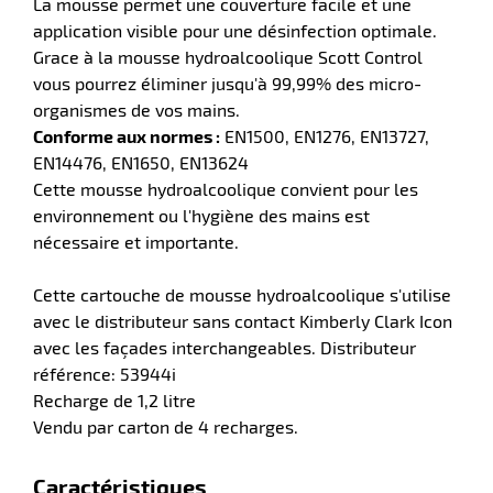
La mousse permet une couverture facile et une
application visible pour une désinfection optimale.
Grace à la mousse hydroalcoolique Scott Control
vous pourrez éliminer jusqu'à 99,99% des micro-
organismes de vos mains.
Conforme aux normes :
EN1500, EN1276, EN13727,
EN14476, EN1650, EN13624
Cette mousse hydroalcoolique convient pour les
environnement ou l'hygiène des mains est
nécessaire et importante.
Cette cartouche de mousse hydroalcoolique s'utilise
r
avec le distributeur sans contact Kimberly Clark Icon
avec les façades interchangeables. Distributeur
référence: 53944i
tien
Recharge de 1,2 litre
ette
Vendu par carton de 4 recharges.
e
r
Caractéristiques