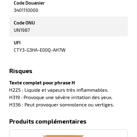
Code Douanier
elle
3401110000
Code ONU
UN1987
UFI
CTY3-G3HA-E00Q-AH7W
r
Risques
Texte complet pour phrase H
H225 : Liquide et vapeurs très inflammables.
it
H319 : Provoque une sévère irritation des yeux.
tien
ne
H336 : Peut provoquer somnolence ou vertiges.
Produits complémentaires
r