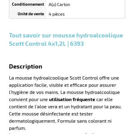
quantité
tien
A(u) Carton
0
0
0,00
0,00
1
99,85
4 pièces
Cartons
Cartons
Carton
€ HT
€ HT
€ HT
uet
et plus
et plus
et
:
:
plus :
Tout savoir sur mousse hydroalcoolique
Scott Control 4x1,2L | 6393
Description
r
La mousse hydroalcoolique Scott Control offre une
application facile, visible et efficace pour assurer
l'hygiène de vos mains. La mousse hydroalcoolique
tien
convient pour une
utilisation fréquente
car elle
contient de l'aloe vera et un hydratant pour la peau.
Cette mousse désinfectante est tester
dermatologiquement. Formule sans colorant ni
parfum.