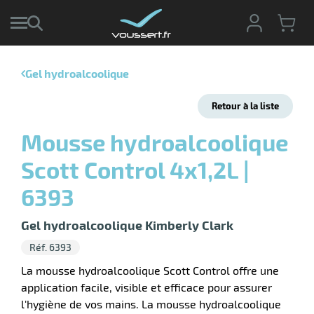
Gel hydroalcoolique
r
Retour à la liste
r
cte
Mousse hydroalcoolique
ets
r
Scott Control 4x1,2L |
yage
if
age
6393
elle
r
le
iel
Gel hydroalcoolique Kimberly Clark
oyage
r
Réf. 6393
erie
pement
ot
La mousse hydroalcoolique Scott Control offre une
x
r
application facile, visible et efficace pour assurer
ène
its
l'hygiène de vos mains. La mousse hydroalcoolique
agement
retien