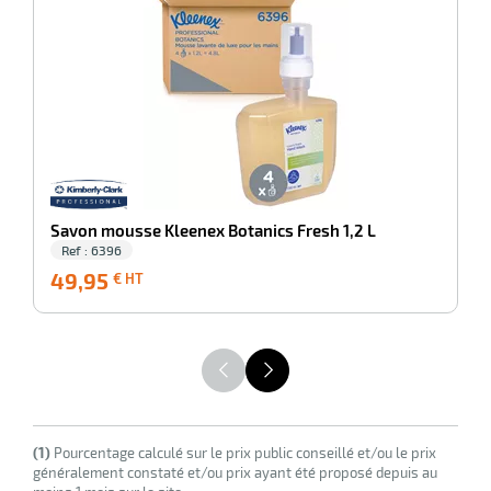
-100%
Di
it
tien
ule
r
it
Savon mousse Kleenex Botanics Fresh 1,2 L
ne
Ref : 6396
49,95
49,95
9
€ HT
€
r
HT
n
fectant
(1)
Pourcentage calculé sur le prix public conseillé et/ou le prix
généralement constaté et/ou prix ayant été proposé depuis au