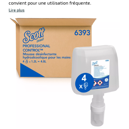
convient pour une utilisation fréquente.
ssionnel
fection
Lire plus
r
orisants