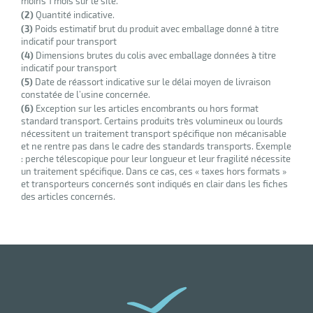
moins 1 mois sur le site.
(2)
Quantité indicative.
(3)
Poids estimatif brut du produit avec emballage donné à titre
indicatif pour transport
(4)
Dimensions brutes du colis avec emballage données à titre
indicatif pour transport
(5)
Date de réassort indicative sur le délai moyen de livraison
constatée de l’usine concernée.
(6)
Exception sur les articles encombrants ou hors format
standard transport. Certains produits très volumineux ou lourds
nécessitent un traitement transport spécifique non mécanisable
et ne rentre pas dans le cadre des standards transports. Exemple
r
: perche télescopique pour leur longueur et leur fragilité nécessite
un traitement spécifique. Dans ce cas, ces « taxes hors formats »
et transporteurs concernés sont indiqués en clair dans les fiches
des articles concernés.
ction
duelle
ments
ssures