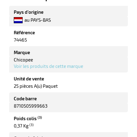
Pays d’origine
au PAYS-BAS
erie
ntaire
Référence
74465
Marque
Chicopee
Voir les produits de cette marque
Unité de vente
25 pièces A(u) Paquet
r
Code barre
8710505999663
erie
(3)
Poids colis
(3)
0,37 Kg