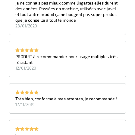
je ne connais pas mieux comme lingettes elles durent
des années. Passées en machine, utilisées avec javel
et tout autre produit ça ne bougent pas super produit
que je conseille à tout le monde
28/01/2020
PRODUIT à recommmander pour usage multiples très
résistant
12/01/2020
r
r
pement
Très bien, conforme à mes attentes, je recommande !
17/11/2019
x
r
ène
its
agement
retien
ssionnel
ction