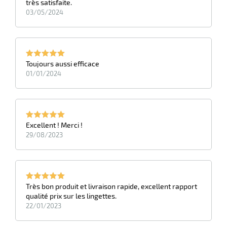
très satisfaite.
03/05/2024
r
ge
Toujours aussi efficace
risation
01/01/2024
Excellent ! Merci !
r
29/08/2023
le
ssionnelle
Très bon produit et livraison rapide, excellent rapport
qualité prix sur les lingettes.
22/01/2023