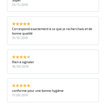
Super
duelle
05/11/2019
ments
ssures
Correspond exactement à ce que je recherchais et de
bonne qualité
31/10/2019
Rien à signaler
18/09/2019
conforme pour une bonne hygiène
11/09/2019