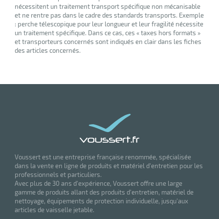
nécessitent un traitement transport spécifique non mécanisable
et ne rentre pas dans le cadre des standards transports. Exemple
: perche télescopique pour leur longueur et leur fragilité nécessite
un traitement spécifique. Dans ce cas, ces « taxes hors formats »
et transporteurs concernés sont indiqués en clair dans les fiches
des articles concernés.
Voussert est une entreprise française renommée, spécialisée
dans la vente en ligne de produits et matériel d'entretien pour les
professionnels et particuliers.
Avec plus de 30 ans d'expérience, Voussert offre une large
gamme de produits allant des produits d'entretien, matériel de
nettoyage, équipements de protection individuelle, jusqu'aux
articles de vaisselle jetable.