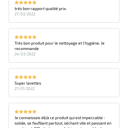
r
trés bon rapport qualité prix.
27/03/2022
brosses
Très bon produit pour le nettoyage et l'hygiène. Je
recommande
24/03/2022
Super lavettes
27/01/2022
r
Je connaissais déjà ce produit qui est impeccable :
solide, se faufilant partout, séchant vite et passant en
oyage