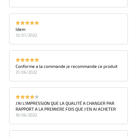
r
Idem
12/07/2022
tes
Conforme a la commande je recommande ce produit
21/06/2022
r
J'AI L'IMPRESSION QUE LA QUALITÉ A CHANGER PAR
fibres
RAPPORT A LA PREMIERE FOIS QUE J'EN AI ACHETER
16/06/2022