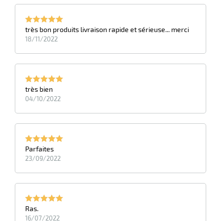
très bon produits livraison rapide et sérieuse... merci
18/11/2022
très bien
04/10/2022
r
Parfaites
ge
23/09/2022
if
on
Ras.
16/07/2022