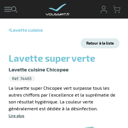
Lavette cuisine
r
Retour à la liste
r
cte
Lavette super verte
ets
r
yage
Lavette cuisine Chicopee
if
age
Réf. 74465
elle
r
le
iel
La lavette super Chicopee vert surpasse tous les
autres chiffons par l'excellence et la suprématie de
oyage
son résultat hygiénique. La couleur verte
soire
erie
ateur
ot
généralement est dédiée à la désinfection.
Lire plus