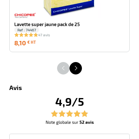
r
Lavette super jaune pack de 25
ot
Ref : 74467
47 avis
tention
8,10
8,10
8
€ HT
€
HT
r
ot
Avis
ge
4,9/5
Note globale sur
52 avis