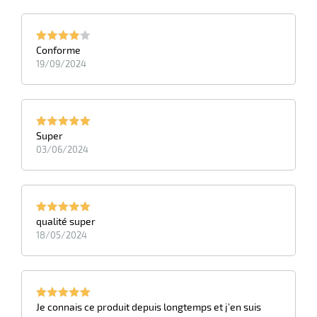
e
brosse
Conforme
19/09/2024
Super
03/06/2024
qualité super
18/05/2024
Je connais ce produit depuis longtemps et j’en suis