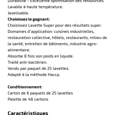
Durabilité - Excellente optimisation des ressources.
Lavable à haute température.
Javelisable.
Choisissez le gagnant:
r
Choisissez Lavette Super pour des résultats super.
Domaines d´application: cuisines industrielles,
restauration collective, hôtels, restaurants, milieu de
yeuses
la santé, entretien de bâtiments, industrie agro-
alimentaire.
Absorbe 8 fois son poids en liquide.
r
Traité anti-bactérien.
Vendu par paquet de 25 lavettes.
Adapté à la méthode Haccp.
rie
geur
Conditionnement:
Carton de 6 paquets de 25 lavettes
Palette de 48 cartons
Caractéristiques
r