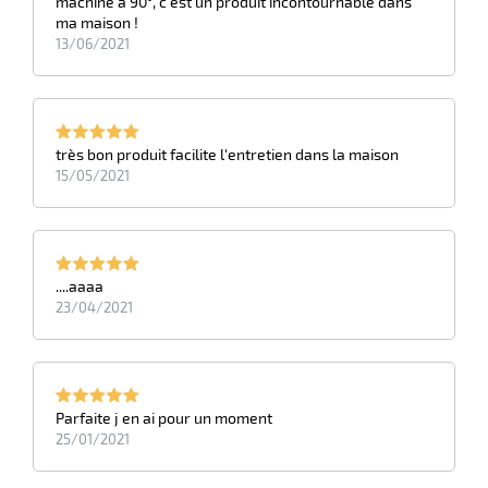
machine à 90°, c'est un produit incontournable dans
ma maison !
13/06/2021
eau
re
très bon produit facilite l'entretien dans la maison
15/05/2021
....aaaa
23/04/2021
Parfaite j en ai pour un moment
25/01/2021