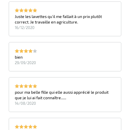
Juste les lavettes qu'il me fallait à un prix plutôt
correct. Je travaille en agriculture.
16/12/2020
bien
29/09/2020
r
pour ma belle fille qui elle aussi apprécié le produit
oyeur
que je lui ai fait connaître......
e
14/08/2020
ion