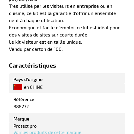
Très utilisé par les visiteurs en entreprise ou en
r
cuisine, ce kit est la garantie d’offrir un ensemble
neuf à chaque utilisation.
Economique et facile d’emploi, ce kit est idéal pour
ment
des visites de sites sur courte durée
e
Le kit visiteur est en taille unique.
ité
r
Vendu par carton de 100.
Caractéristiques
ments
Pays d’origine
l
en CHINE
Référence
888272
Marque
Protect pro
r
Voir les produits de cette marque