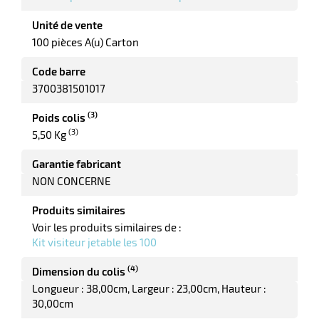
Unité de vente
ments
100 pièces A(u) Carton
Code barre
3700381501017
(3)
Poids colis
(3)
5,50 Kg
Garantie fabricant
NON CONCERNE
Produits similaires
Voir les produits similaires de :
Kit visiteur jetable les 100
(4)
Dimension du colis
Longueur : 38,00cm
Largeur : 23,00cm
Hauteur :
30,00cm