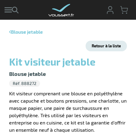
Blouse jetable
r
Retour à la liste
r
cte
Kit visiteur jetable
ets
r
yage
Blouse jetable
if
age
Réf. 888272
elle
r
le
iel
Kit visiteur comprenant une blouse en polyéthylène
avec capuche et boutons pressions, une charlotte, un
oyage
r
masque papier, une paire de surchaussure en
erie
pement
ot
polyéthylène. Très utilisé par les visiteurs en
x
entreprise ou en cuisine, ce kit est la garantie d’offrir
r
ène
its
un ensemble neuf à chaque utilisation.
agement
retien