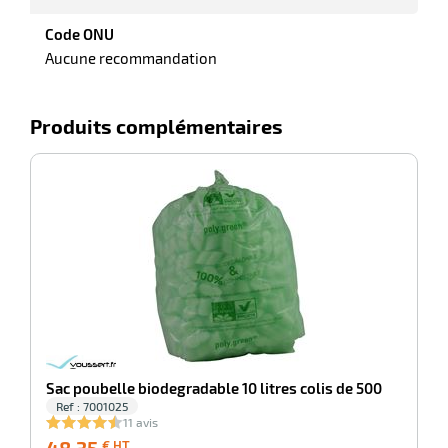
Code ONU
Aucune recommandation
Produits complémentaires
-100%
Sa
Sac poubelle biodegradable 10 litres colis de 500
Ref : 7001025
11 avis
48,35
48,35
7
€ HT