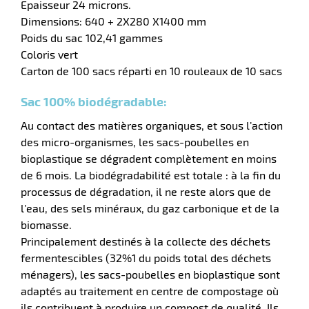
Epaisseur 24 microns.
aire
Dimensions: 640 + 2X280 X1400 mm
Poids du sac 102,41 gammes
Coloris vert
Carton de 100 sacs réparti en 10 rouleaux de 10 sacs
Sac 100% biodégradable:
r
Au contact des matières organiques, et sous l’action
des micro-organismes, les sacs-poubelles en
bioplastique se dégradent complètement en moins
de 6 mois. La biodégradabilité est totale : à la fin du
lle
processus de dégradation, il ne reste alors que de
l’eau, des sels minéraux, du gaz carbonique et de la
biomasse.
Principalement destinés à la collecte des déchets
fermentescibles (32%1 du poids total des déchets
ménagers), les sacs-poubelles en bioplastique sont
adaptés au traitement en centre de compostage où
ils contribuent à produire un compost de qualité. Ils