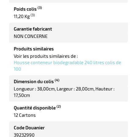
ot
(3)
Poids colis
x
r
(3)
11,20 Kg
ène
its
agement
retien
Garantie fabricant
ssionnel
ction
NON CONCERNE
duelle
ments
Produits similaires
ssures
Voir les produits similaires de :
Housse conteneur biodegradable 240 litres colis de
100
(4)
Dimension du colis
Longueur : 38,00cm
Largeur : 28,00cm
Hauteur :
17,50cm
(2)
Quantité disponible
12 Cartons
Code Douanier
39232990