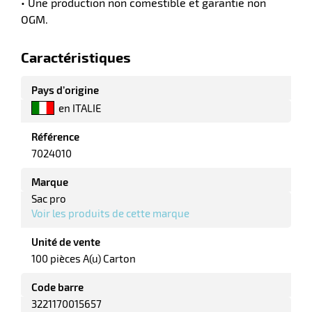
• Une production non comestible et garantie non
OGM.
Caractéristiques
Pays d’origine
en ITALIE
Référence
7024010
r
Marque
Sac pro
Voir les produits de cette marque
r
yage
age
Unité de vente
elle
r
100 pièces A(u) Carton
le
iel
Code barre
oyage
r
3221170015657
erie
pement