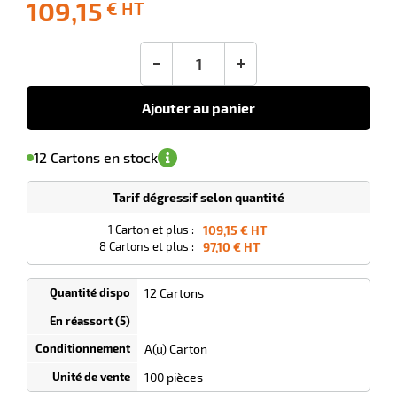
109,15
€ HT
-10
Livraison
Ecotaxe
Prix
offerte
: 0,00 €
public
lle
en sus
(1)
conseillé
ieur
-
+
109,15
€
HT
Ajouter au panier
'avertir de
le
sa
Minimum
12 Cartons en stock
isponibilité
(5)
de
commande
1
Tarif dégressif selon quantité
Cartons
0
0,00
1 Carton et plus :
109,15 € HT
Cartons
€ HT
8 Cartons et plus :
97,10 € HT
et plus
:
12 Cartons
A(u) Carton
100 pièces