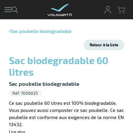
Sac poubelle biodegradable
r
Retour à la liste
r
cte
Sac biodegradable 60
ets
litres
ier
ieur
if
Sac poubelle biodegradable
Réf. 7006025
Ce sac poubelle 60 litres est 100% biodegradable.
Vous pouvez aussi composter ce sac poubelle. Ce sac
r
poubelle est conforme aux exigences de la norme EN
13432.
Lire plus