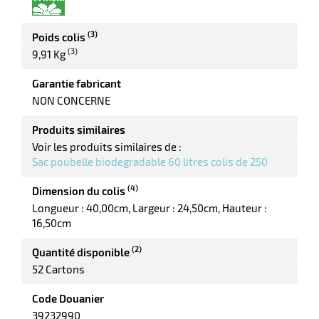
ot
x
r
(3)
Poids colis
ène
its
agement
(3)
9,91 Kg
retien
ssionnel
Garantie fabricant
ction
duelle
NON CONCERNE
ments
ssures
Produits similaires
Voir les produits similaires de :
Sac poubelle biodegradable 60 litres colis de 250
(4)
Dimension du colis
Longueur : 40,00cm
Largeur : 24,50cm
Hauteur :
16,50cm
(2)
Quantité disponible
52 Cartons
Code Douanier
39232990