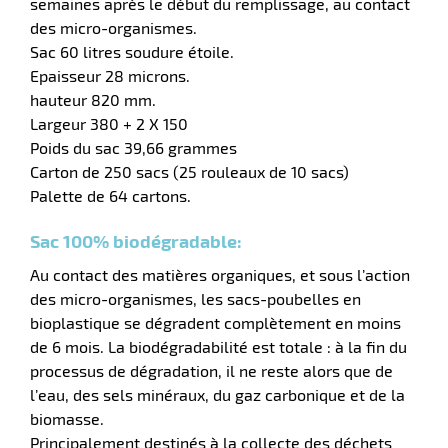
semaines après le début du remplissage, au contact
aire
des micro-organismes.
Sac 60 litres soudure étoile.
Epaisseur 28 microns.
hauteur 820 mm.
Largeur 380 + 2 X 150
Poids du sac 39,66 grammes
Carton de 250 sacs (25 rouleaux de 10 sacs)
r
Palette de 64 cartons.
Sac 100% biodégradable:
Au contact des matières organiques, et sous l’action
lle
des micro-organismes, les sacs-poubelles en
bioplastique se dégradent complètement en moins
de 6 mois. La biodégradabilité est totale : à la fin du
processus de dégradation, il ne reste alors que de
l’eau, des sels minéraux, du gaz carbonique et de la
biomasse.
Principalement destinés à la collecte des déchets