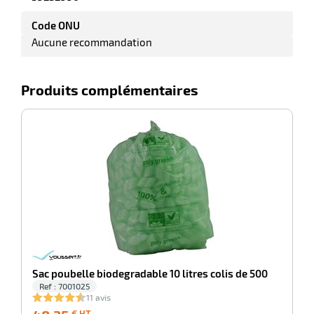
Code ONU
Aucune recommandation
Produits complémentaires
-100%
Sa
Sac poubelle biodegradable 10 litres colis de 500
Ref : 7001025
11 avis
48,35