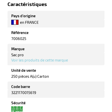
Caractéristiques
Pays d’origine
en FRANCE
Référence
7006025
Marque
Sac pro
Voir les produits de cette marque
r
Unité de vente
250 pièces A(u) Carton
r
yage
age
Code barre
elle
r
3221170015619
le
iel
Sécurité
oyage
r
erie
pement