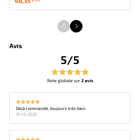
48,35
7
€ HT
€
HT
Avis
5/5
Note globale sur
2 avis
Déjà commandé, toujours très bien.
31/12/2020