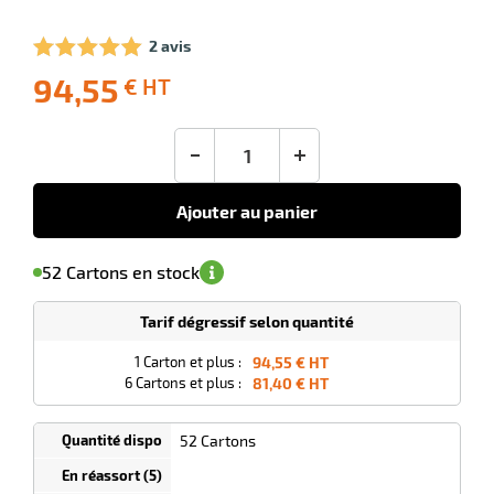
2 avis
lle
94,55
ieur
€ HT
-10
Livraison
Ecotaxe
Prix
offerte
: 0,00 €
public
en sus
(1)
conseillé
-
+
94,55
€
HT
Ajouter au panier
'avertir de
le
sa
Minimum
52 Cartons en stock
isponibilité
(5)
de
commande
1
Tarif dégressif selon quantité
Cartons
0
0,00
1 Carton et plus :
94,55 € HT
Cartons
€ HT
6 Cartons et plus :
81,40 € HT
et plus
:
52 Cartons