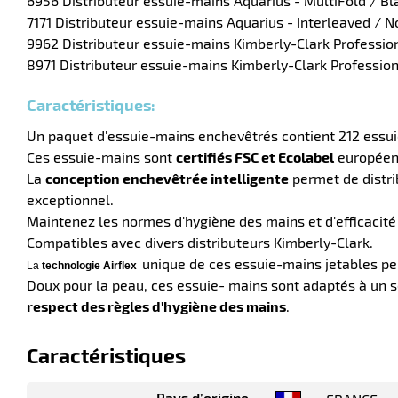
6956 Distributeur essuie-mains Aquarius - MultiFold / Bl
7171 Distributeur essuie-mains Aquarius - Interleaved / N
9962 Distributeur essuie-mains Kimberly-Clark Profession
8971 Distributeur essuie-mains Kimberly-Clark Profession
Caractéristiques:
Un paquet d'essuie-mains enchevêtrés contient 212 essu
Ces essuie-mains sont
certifiés FSC et Ecolabel
européen 
La
conception enchevêtrée intelligente
permet de distrib
exceptionnel.
Maintenez les normes d'hygiène des mains et d'efficacité
Compatibles avec divers distributeurs Kimberly-Clark.
unique de ces essuie-mains jetables p
La
technologie Airflex
Doux pour la peau, ces essuie- mains sont adaptés à un 
respect des règles d'hygiène des mains
.
Caractéristiques
Pays d’origine