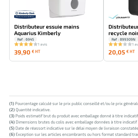
Distributeur essuie mains
Distributeu
Aquarius Kimberly
recycle noi
Ref : 6945
Ref : 899309N
1 avis
1 a
39,90
39,90
20,05
€ HT
€ HT
€
HT
(1)
Pourcentage calculé sur le prix public conseillé et/ou le prix généra
(2)
Quantité indicative.
(3)
Poids estimatif brut du produit avec emballage donné à titre indicati
(4)
Dimensions brutes du colis avec emballage données à titre indicatif
(5)
Date de réassort indicative sur le délai moyen de livraison constaté
(6)
Exception sur les articles encombrants ou hors format standard tra