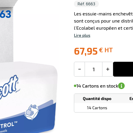
Réf. 6663
Les essuie-mains enchevêtr
sont conçus pour une distri
l’Ecolabel européen et cert
Lire plus
0 avis
67,95
€ HT
Livraison
Ecotaxe
Prix
offerte
: 0,00 €
public
en sus
(1)
conseillé
67,95
-
+
€
M'avertir de
le
sa
Minimum
HT
14 Cartons en stock
disponibilité
(5)
de
commande
1
Quantité dispo
E
Tarif
Cartons
dégressif
14 Cartons
selon
quantité
0
0
0,00
0,00
1
67,95
Cartons
Cartons
Carton
€ HT
€ HT
€ HT