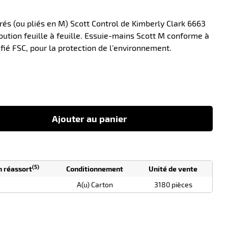
és (ou pliés en M) Scott Control de Kimberly Clark 6663
bution feuille à feuille. Essuie-mains Scott M conforme à
ifié FSC, pour la protection de l’environnement.
-10
Ajouter au panier
(5)
n réassort
Conditionnement
Unité de vente
A(u) Carton
3180 pièces