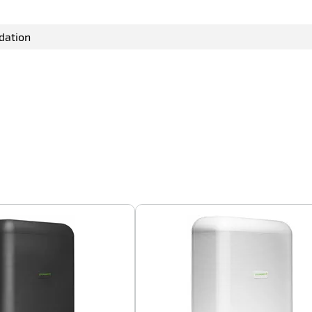
dation
-100%