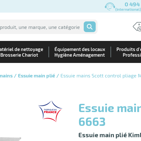
0 494
(International
OK
tériel de nettoyage
Équipement des locaux
Produits d'
Brosserie Chariot
Hygiène Aménagement
Profess
 mains
Essuie main plié
Essuie mains Scott control pliage 
Essuie mains Scott control M |
6663
Essuie main plié Kim