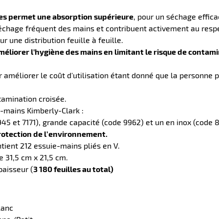
les permet une absorption supérieure
, pour un séchage effica
échage fréquent des mains et contribuent activement au respe
 une distribution feuille à feuille.
méliorer l'hygiène des mains en limitant le risque de contam
ur améliorer le coût d'utilisation étant donné que la personn
tamination croisée.
e-mains Kimberly-Clark :
45 et 7171), grande capacité (code 9962) et un en inox (code 8
protection de l’environnement.
ient 212 essuie-mains pliés en V.
 31,5 cm x 21,5 cm.
épaisseur (
3 180 feuilles au total)
lanc