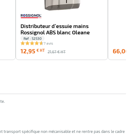
Distributeur d’essuie mains
Rossignol ABS blanc Oleane
Ref : 52530
7 avis
12,95
66,00
€ HT
€ 
21,67
€ HT
te.
nt transport spécifique non mécanisable et ne rentre pas dans le cadre