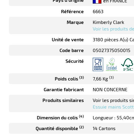
en FRANCE
Référence
6663
Marque
Kimberly Clark
Voir les produits 
Unité de vente
3180 pièces A(u) C
Code barre
05027375050015
Sécurité
(3)
(3)
Poids colis
7,66 Kg
Garantie fabricant
NON CONCERNE
Produits similaires
Voir les produits si
Essuie mains Scott
(4)
Dimension du colis
Longueur : 55,40c
(2)
Quantité disponible
14 Cartons