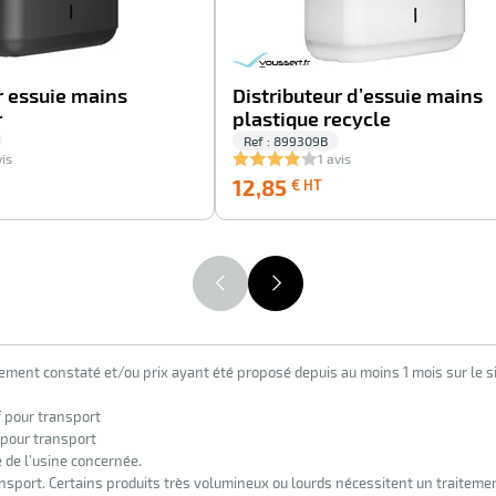
r essuie mains
Distributeur d’essuie mains
r
plastique recycle
Ref : 899309B
vis
1 avis
20,05
12,85
12,85
€ HT
€
€
HT
HT
lement constaté et/ou prix ayant été proposé depuis au moins 1 mois sur le si
f pour transport
 pour transport
e de l’usine concernée.
nsport. Certains produits très volumineux ou lourds nécessitent un traiteme