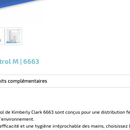
et plus
et plus
et
:
:
plus :
trol M | 6663
its complémentaires
l de Kimberly Clark 6663 sont conçus pour une distribution fe
 l’environnement.
 efficacité et une hygiène irréprochable des mains, choisissez