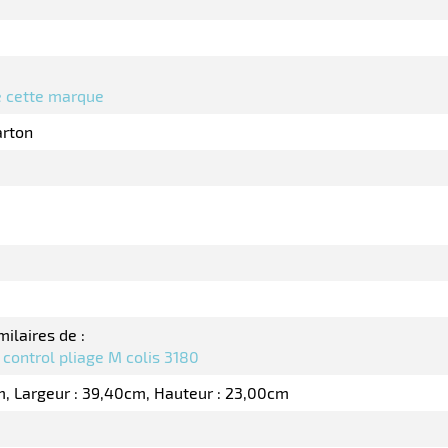
de cette marque
arton
milaires de :
 control pliage M colis 3180
m
Largeur : 39,40cm
Hauteur : 23,00cm