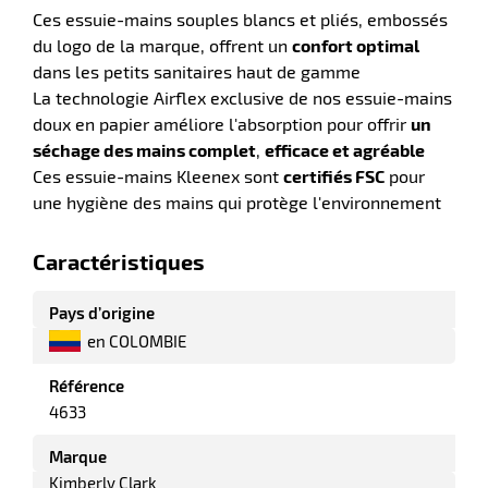
r
Ces essuie-mains souples blancs et pliés, embossés
du logo de la marque, offrent un
confort optimal
dans les petits sanitaires haut de gamme
tte
La technologie Airflex exclusive de nos essuie-mains
rt
doux en papier améliore l'absorption pour offrir
un
séchage des mains complet
,
efficace et agréable
r
Ces essuie-mains Kleenex sont
certifiés FSC
pour
une hygiène des mains qui protège l'environnement
it
Caractéristiques
ueil
Pays d’origine
en COLOMBIE
Référence
4633
Marque
Kimberly Clark