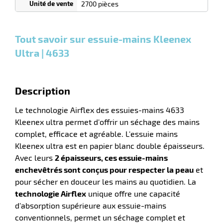
0
0
0,00
0,00
1
37,90
2700 pièces
Cartons
Cartons
Carton
€ HT
€ HT
€ HT
r
et plus
et plus
et
:
:
plus :
Tout savoir sur essuie-mains Kleenex
Ultra | 4633
e
s
r
Description
Le technologie Airflex des essuies-mains 4633
e
Kleenex ultra permet d'offrir un séchage des mains
el
complet, efficace et agréable. L'essuie mains
Kleenex ultra est en papier blanc double épaisseurs.
Avec leurs
2 épaisseurs, ces essuie-mains
enchevêtrés sont conçus pour respecter la peau
et
pour sécher en douceur les mains au quotidien. La
technologie Airflex
unique offre une capacité
d’absorption supérieure aux essuie-mains
conventionnels, permet un séchage complet et