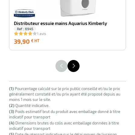
Distributeur essuie mains Aquarius Kimberly
Ref : 6945
1 avis
39,90
39,90
2
€ HT
€
r
HT
elle
isable
(1)
Pourcentage calculé sur le prix public conseillé et/ou le prix
généralement constaté et/ou prix ayant été proposé depuis au
moins 1 mois sur le site.
(2)
Quantité indicative.
(3)
Poids estimatif brut du produit avec emballage donné à titre
indicatif pour transport
(4)
Dimensions brutes du colis avec emballage données à titre
indicatif pour transport
r
(5)
Date de réassort indicative sur le délai moyen de livraison