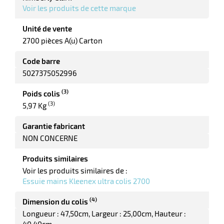
Voir les produits de cette marque
r
Unité de vente
2700 pièces A(u) Carton
Code barre
ette
5027375052996
e
(3)
Poids colis
(3)
5,97 Kg
Garantie fabricant
NON CONCERNE
Produits similaires
Voir les produits similaires de :
r
Essuie mains Kleenex ultra colis 2700
(4)
Dimension du colis
Longueur : 47,50cm
Largeur : 25,00cm
Hauteur :
ette
40,40cm