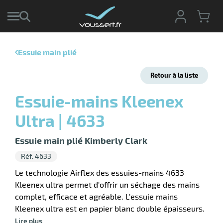
Essuie main plié
r
Retour à la liste
r
cte
Essuie-mains Kleenex
ets
r
Ultra | 4633
yage
if
age
elle
Essuie main plié Kimberly Clark
ne
le
Réf. 4633
yage
Le technologie Airflex des essuies-mains 4633
Kleenex ultra permet d'offrir un séchage des mains
complet, efficace et agréable. L'essuie mains
Kleenex ultra est en papier blanc double épaisseurs.
r
Lire plus