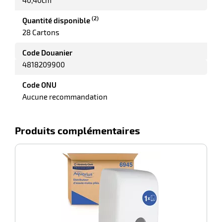
r
(2)
Quantité disponible
28 Cartons
Code Douanier
4818209900
Code ONU
Aucune recommandation
Produits complémentaires
r
-100%
Di
elle
le
gradable