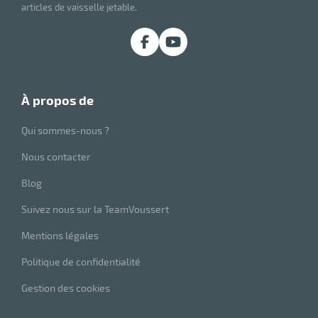
articles de vaisselle jetable.
r
iel
oyage
r
erie
pement
ot
à propos de
x
r
ène
its
Qui sommes-nous ?
agement
retien
ssionnel
Nous contacter
ction
Blog
duelle
ments
Suivez nous sur la TeamVoussert
ssures
Mentions légales
Politique de confidentialité
Gestion des cookies