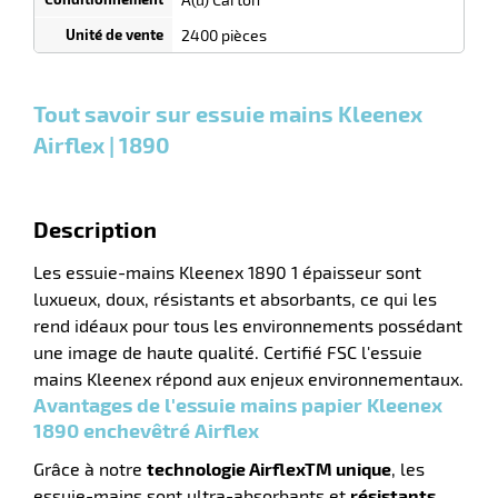
r
0
0
0,00
0,00
1
47,60
2400 pièces
Cartons
Cartons
Carton
€ HT
€ HT
€ HT
et plus
et plus
et
:
:
plus :
Tout savoir sur essuie mains Kleenex
e
s
Airflex | 1890
r
Description
e
Les essuie-mains Kleenex 1890 1 épaisseur sont
el
luxueux, doux, résistants et absorbants, ce qui les
rend idéaux pour tous les environnements possédant
une image de haute qualité. Certifié FSC l'essuie
mains Kleenex répond aux enjeux environnementaux.
Avantages de l'essuie mains papier Kleenex
1890 enchevêtré Airflex
Grâce à notre
technologie AirflexTM unique
, les
essuie-mains sont ultra-absorbants et
résistants