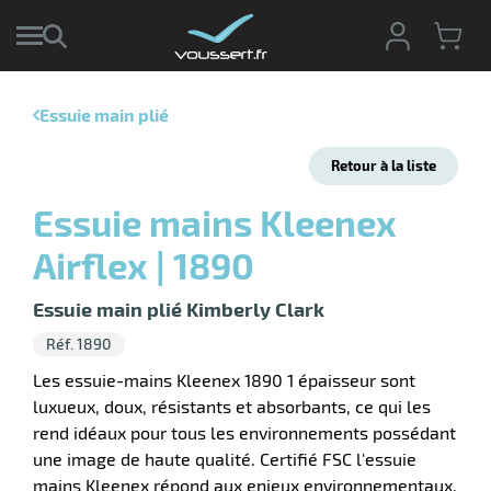
Essuie main plié
r
Retour à la liste
r
cte
Essuie mains Kleenex
ets
r
Airflex | 1890
yage
if
age
elle
Essuie main plié Kimberly Clark
ne
le
Réf. 1890
yage
Les essuie-mains Kleenex 1890 1 épaisseur sont
luxueux, doux, résistants et absorbants, ce qui les
rend idéaux pour tous les environnements possédant
une image de haute qualité. Certifié FSC l'essuie
r
mains Kleenex répond aux enjeux environnementaux.