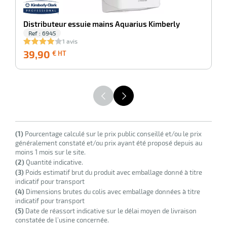
r
Distributeur essuie mains Aquarius Kimberly
Ref : 6945
1 avis
39,90
39,90
2
€ HT
€
HT
r
(1)
Pourcentage calculé sur le prix public conseillé et/ou le prix
généralement constaté et/ou prix ayant été proposé depuis au
moins 1 mois sur le site.
(2)
Quantité indicative.
elle
(3)
Poids estimatif brut du produit avec emballage donné à titre
le
indicatif pour transport
gradable
(4)
Dimensions brutes du colis avec emballage données à titre
indicatif pour transport
(5)
Date de réassort indicative sur le délai moyen de livraison
constatée de l’usine concernée.