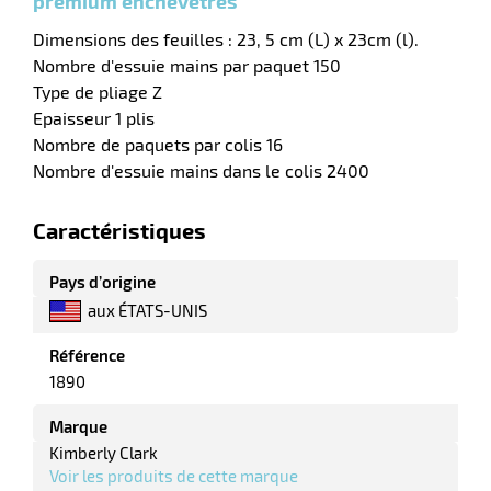
premium enchevêtrés
e
r
Dimensions des feuilles : 23, 5 cm (L) x 23cm (l).
Nombre d'essuie mains par paquet 150
Type de pliage Z
Epaisseur 1 plis
Nombre de paquets par colis 16
Nombre d'essuie mains dans le colis 2400
Caractéristiques
r
Pays d’origine
aux ÉTATS-UNIS
r
Référence
nique
1890
Marque
Kimberly Clark
Voir les produits de cette marque