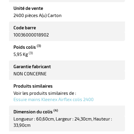
r
Unité de vente
2400 pièces A(u) Carton
tte
Code barre
rt
10036000018902
r
(3)
Poids colis
(3)
5,95 Kg
it
Garantie fabricant
ueil
NON CONCERNE
Produits similaires
Voir les produits similaires de :
Essuie mains Kleenex Airflex colis 2400
(4)
Dimension du colis
Longueur : 60,60cm
Largeur : 24,30cm
Hauteur :
33,90cm