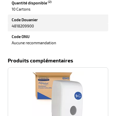
(2)
Quantité disponible
10 Cartons
r
Code Douanier
4818209900
ette
Code ONU
e
Aucune recommandation
Produits complémentaires
-100%
Di
r
ette