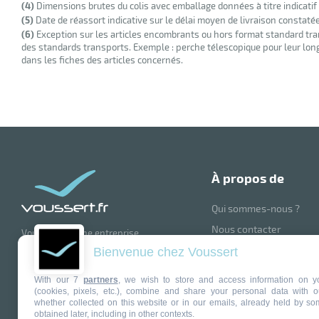
(4)
Dimensions brutes du colis avec emballage données à titre indicatif
(5)
Date de réassort indicative sur le délai moyen de livraison constaté
(6)
Exception sur les articles encombrants ou hors format standard tra
des standards transports. Exemple : perche télescopique pour leur longu
dans les fiches des articles concernés.
à propos de
Qui sommes-nous ?
Nous contacter
Voussert est une entreprise
française renommée, spécialisée
Blog
Bienvenue chez Voussert
dans la vente en ligne de produits et
Suivez nous sur la Tea
matériel d'entretien pour les
With our 7
partners
, we wish to store and access information on y
professionnels et particuliers.
Mentions légales
(cookies, pixels, etc.), combine and share your personal data with o
Avec plus de 30 ans d'expérience,
whether collected on this website or in our emails, already held by so
Voussert offre une large gamme de
Politique de confidential
obtained later, including in other contexts.