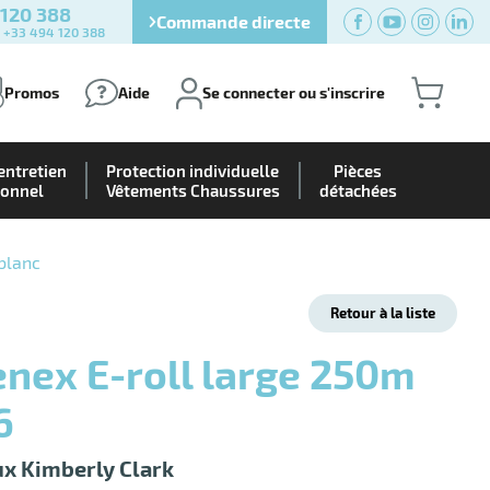
 120 388
Commande directe
) +33 494 120 388
Promos
Aide
Se connecter ou s'inscrire
entretien
Protection individuelle
Pièces
ionnel
Vêtements Chaussures
détachées
blanc
Retour à la liste
6
x Kimberly Clark