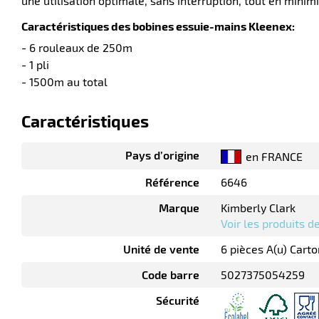
une utilisation optimale, sans interruption, tout en minimi
Caractéristiques des bobines essuie-mains Kleenex:
- 6 rouleaux de 250m
- 1 pli
- 1500m au total
Caractéristiques
Pays d’origine
en FRANCE
Référence
6646
Marque
Kimberly Clark
Voir les produits 
Unité de vente
6 pièces A(u) Carto
Code barre
5027375054259
Sécurité