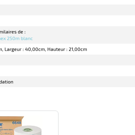
milaires de :
nex 250m blanc
m
Largeur : 40,00cm
Hauteur : 21,00cm
dation
-100%