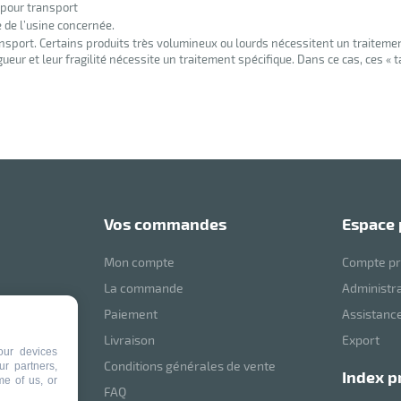
 pour transport
e de l’usine concernée.
nsport. Certains produits très volumineux ou lourds nécessitent un traiteme
eur et leur fragilité nécessite un traitement spécifique. Dans ce cas, ces « 
vos commandes
espace
Mon compte
Compte pr
La commande
Administr
Paiement
Assistance
mVoussert
Livraison
Export
our devices
Conditions générales de vente
ur partners,
index p
me of us, or
ité
FAQ