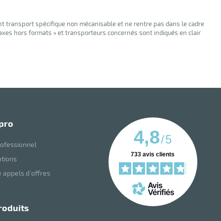
nt transport spécifique non mécanisable et ne rentre pas dans le cadre
taxes hors formats » et transporteurs concernés sont indiqués en clair
 pro
4,8
/
5
ofessionnel
733
avis clients
ations
 appels d’offres
roduits