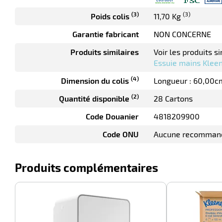
(3)
(3)
Poids colis
11,70 Kg
Garantie fabricant
NON CONCERNE
Produits similaires
Voir les produits si
Essuie mains Klee
(4)
Dimension du colis
Longueur : 60,00c
(2)
Quantité disponible
28 Cartons
Code Douanier
4818209900
Code ONU
Aucune recomman
Produits complémentaires
-56%