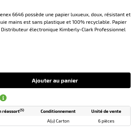
eenex 6646 possède une papier luxueux, doux, résistant et
uie mains est sans plastique et 100% recyclable. Papier
. Distributeur électronique Kimberly-Clark Professionnel
-10
Ajouter au panier
(5)
n réassort
Conditionnement
Unité de vente
A(u) Carton
6 pièces