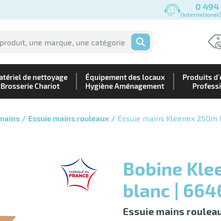
0 494
(International
OK
tériel de nettoyage
Équipement des locaux
Produits d'
Brosserie Chariot
Hygiène Aménagement
Profess
 mains
Essuie mains rouleaux
Essuie mains Kleenex 250m 
Bobine Kleenex E-roll large 250m
blanc | 664
Essuie mains rouleau