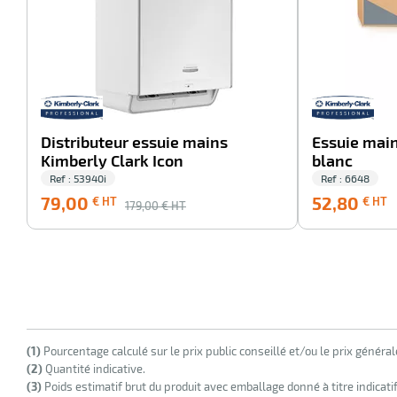
Distributeur essuie mains
Essuie mai
Kimberly Clark Icon
blanc
Ref : 53940i
Ref : 6648
5
79,00
52,80
€ HT
€ HT
179,00
€ HT
(1)
Pourcentage calculé sur le prix public conseillé et/ou le prix généra
(2)
Quantité indicative.
(3)
Poids estimatif brut du produit avec emballage donné à titre indicati