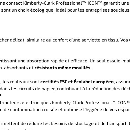
sans contact Kimberly-Clark Professional™ ICON™ garantit une 
 sont un choix écologique, idéal pour les entreprises soucieu
er délicat, similaire au confort d’une serviette en tissu. Vos 
tissant une absorption rapide et efficace. Un seul essuie-main
ra-absorbants et
résistants même mouillés.
, les rouleaux sont
certifiés FSC et Écolabel européen
, assur
ns les circuits de papier, contribuant à la réduction des déc
™
tributeurs électroniques Kimberly-Clark Professional™ ICON™
ue de contamination croisée et optimise l’hygiène de vos espa
mettent de réduire les besoins de stockage et de transport. L