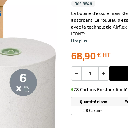
Réf. 6646
La bobine d'essuie mais Kl
absorbant. Le rouleau d'ess
avec la technologie Airflex
ICON™.
Lire plus
0 avis
68,90
€ HT
Livraison
Ecotaxe
Prix
offerte
: 0,00 €
public
en sus
(1)
conseillé
68,90
-
+
€
M'avertir de
le
sa
Minimum
HT
28 Cartons En stock limité
disponibilité
(5)
de
commande
1
Quantité dispo
E
Tarif
Cartons
dégressif
28 Cartons
selon
quantité