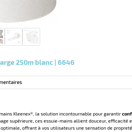
0
0
0,00
0,00
1
68,90
Cartons
Cartons
Carton
€ HT
€ HT
€ HT
et plus
et plus
et
:
:
plus :
large 250m blanc | 6646
mentaires
-mains Kleenex®, la solution incontournable pour garantir
conf
age supérieure, ces essuie-mains allient douceur, efficacité e
optimale, offrant à vos utilisateurs une sensation de propreté