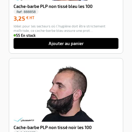
Cache-barbe PLP non tissé bleu les 100
Ref:
888858
3,25
3,25
€ HT
€
Idéal pour les secteurs où l’hygiène doit être strictement
HT
maîtrisée, ce cache-barbe bleu assure une prot…
55 En stock
Ajouter au panier
-100%
Cache-barbe PLP non tissé noir les 100