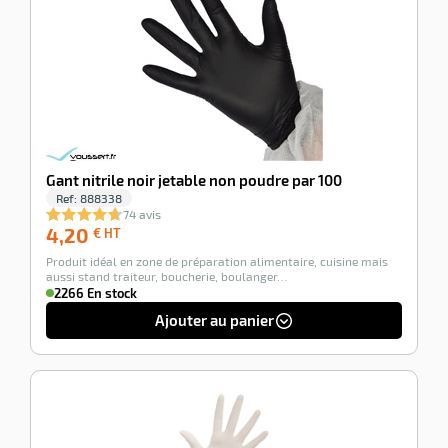
Gant nitrile noir jetable non poudre par 100
Ref:
888338
74 avis
4,20
4,20
€ HT
€
Produit idéal en zone de préparation alimentaire, cuisine mais
HT
aussi stand traiteur, boucherie, boulanger…
2266 En stock
Ajouter au panier
-100%