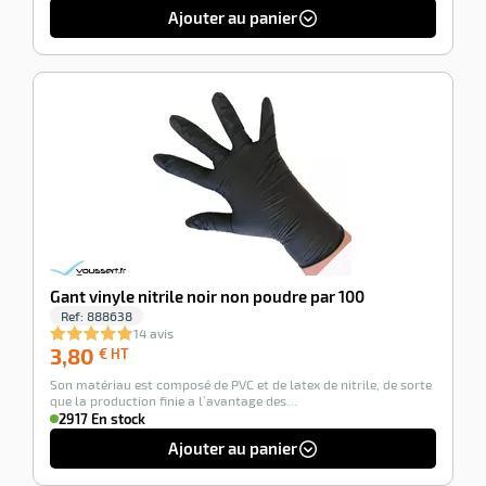
élastiquée
Ajouter au panier
au
poignet
et
fermée
par
-100%
4
boutons
…
Gant vinyle nitrile noir non poudre par 100
Ref:
888638
14 avis
3,80
3,80
€ HT
€
Son matériau est composé de PVC et de latex de nitrile, de sorte
HT
que la production finie a l’avantage des…
2917 En stock
Ajouter au panier