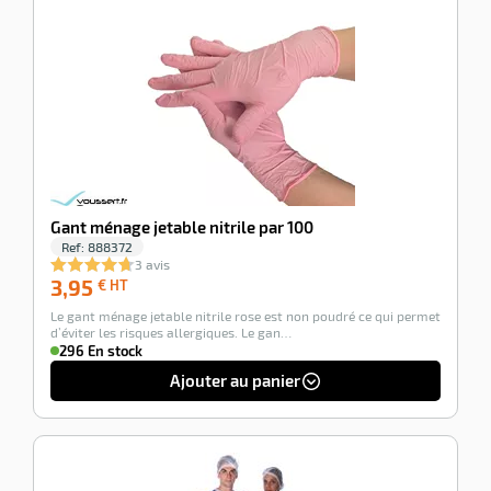
-100%
Gant ménage jetable nitrile par 100
Ref:
888372
3 avis
3,95
3,95
€ HT
€
Le gant ménage jetable nitrile rose est non poudré ce qui permet
HT
d’éviter les risques allergiques. Le gan…
296 En stock
Ajouter au panier
-100%