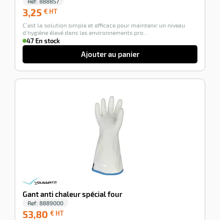
Ref:
888857
3,25
3,25
€ HT
€
C’est la solution simple et efficace pour maintenir un niveau
HT
d’hygiène élevé dans les environnements pro…
47 En stock
Ajouter au panier
-100%
Gant anti chaleur spécial four
Ref:
8889000
53,80
53,80
€ HT
€