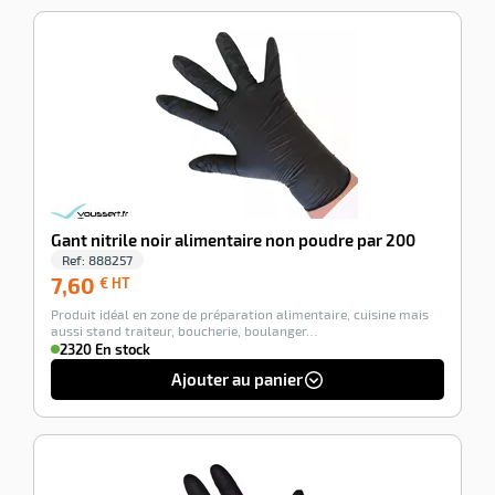
-100%
Gant nitrile noir alimentaire non poudre par 200
Ref:
888257
7,60
7,60
€ HT
€
Produit idéal en zone de préparation alimentaire, cuisine mais
HT
aussi stand traiteur, boucherie, boulanger…
2320 En stock
Ajouter au panier
-100%