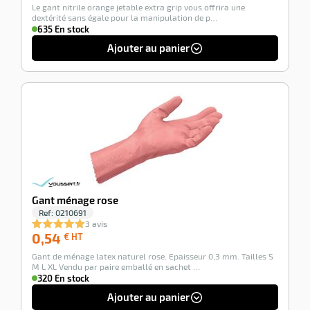
Le gant nitrile orange jetable extra grip vous offrira une
HT
dextérité sans égale pour la manipulation de p…
635 En stock
Ajouter au panier
-100%
Gant ménage rose
Ref:
0210691
3 avis
0,54
0,54
€ HT
€
Gant de ménage latex naturel rose. Epaisseur 0,3 mm. Tailles S
HT
M L XL Vendu par paire emballé en sachet …
320 En stock
Ajouter au panier