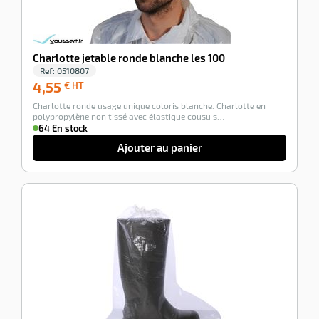
Charlotte jetable ronde blanche les 100
Ref:
0510807
4,55
4,55
€ HT
€
Charlotte ronde usage unique coloris blanche. Charlotte en
HT
polypropylène non tissé avec élastique cousu s…
64 En stock
Ajouter au panier
-100%