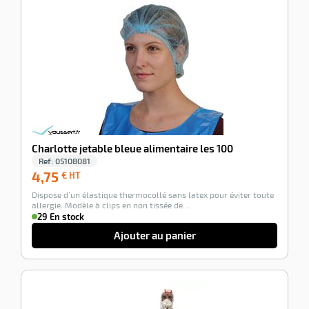
-100%
Charlotte jetable bleue alimentaire les 100
Ref:
05108081
4,75
4,75
€ HT
€
Dispose d’un élastique thermocollé sans latex pour éviter toute
HT
allergie. Modèle à clips en non tissée de…
29 En stock
Ajouter au panier
-100%