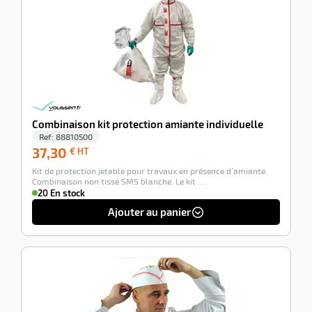
Combinaison kit protection amiante individuelle
Ref:
88810500
37,30
37,30
€ HT
€
Kit de protection jetable pour travaux en présence d’amiante.
HT
Combinaison non tissé SMS blanche. Le kit …
20 En stock
Ajouter au panier
-100%