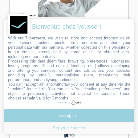
Calot papier blanc jetable boite de 100
Bienvenue chez Voussert
Ref:
888251
6,20
6,20
€ HT
With our 7
partners
, we wish to store and access information on
€
your devices (cookies, pixels, etc.), combine and share your
Protéger la têtes avec un calot en papier jetble permet de
HT
personal data with our partners, whether collected on this website or
réduire le risque de chute de cheveux dans les…
in our emails, already held by some of us, or obtained later,
19 En stock
including in other contexts.
Processing this data (identifiers, browsing, preferences, purchases,
Ajouter au panier
loyalty programs, IP and emails, location, etc.) allows developing
and offering you services, content and ads across your devices
(including by email), personalising them, measuring their
performance, and analysing audiences.
You can "accept all" and withdraw your consent at any time via the
-100%
"cookies" footer link
. You can also "set detailed preferences" and
object to processing activities not subject to consent. These
choices remain valid for 6 months.
powered by
Accept all
Set your choices