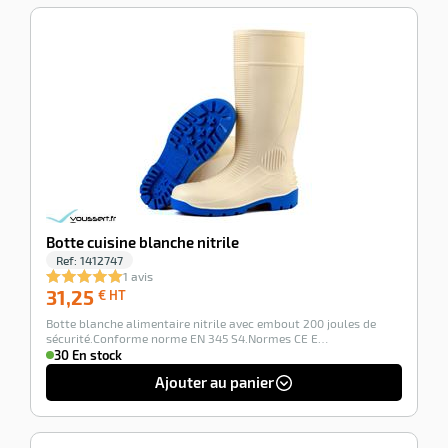
-100%
Botte cuisine blanche nitrile
Ref:
1412747
1 avis
31,25
31,25
€ HT
€
Botte blanche alimentaire nitrile avec embout 200 joules de
HT
sécurité.Conforme norme EN 345 S4.Normes CE E…
30 En stock
Ajouter au panier