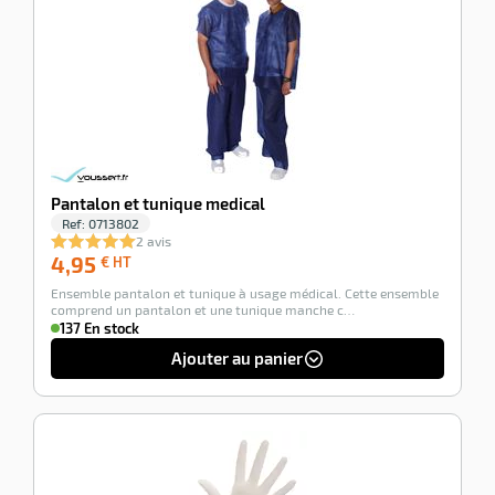
Pantalon et tunique medical
Ref:
0713802
2 avis
4,95
4,95
€ HT
€
Ensemble pantalon et tunique à usage médical. Cette ensemble
HT
comprend un pantalon et une tunique manche c…
137 En stock
Ajouter au panier
-57%