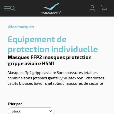
Nos marques
r
Equipement de
r
cte
protection individuelle
ets
Masques FFP2 masques protection
r
yage
grippe aviaire H5N1
if
age
elle
r
Masques ffp2 grippe aviaire Surchaussures jetables
le
iel
combinaisons jetables gants vynil latex vynil charlottes
calots blouses bavoirs jetables chaussures de sécurité
oyage
r
erie
pement
ot
x
r
Trier par :
ène
its
agement
retien