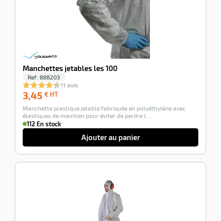
Manchettes jetables les 100
Ref:
888203
11 avis
3,45
3,45
€ HT
€
Manchette plastique jetable fabriquée en polyéthylène avec
HT
élastiques de maintien pour éviter de perdre l…
112 En stock
Ajouter au panier
-100%