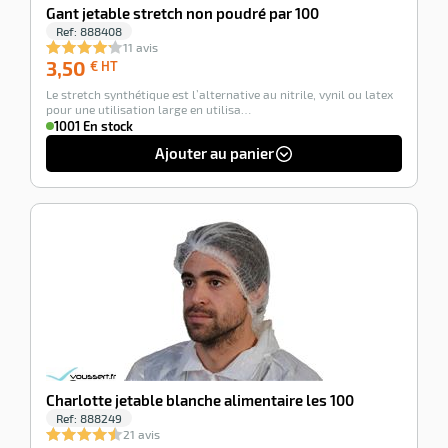
Gant jetable stretch non poudré par 100
Ref:
888408
11 avis
3,50
3,50
€ HT
€
Le stretch synthétique est l’alternative au nitrile, vynil ou latex
HT
pour une utilisation large en utilisa…
1001 En stock
Ajouter au panier
-100%
Charlotte jetable blanche alimentaire les 100
Ref:
888249
21 avis