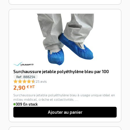
-100%
Surchaussure jetable polyéthylène bleu par 100
Ref:
888254
25 avis
2,90
2,90
€ HT
€
Surchaussure jetable polyéthylène bleu à usage unique idéal en
HT
milieu médical, crèche et collectivités. …
309 En stock
Ajouter au panier