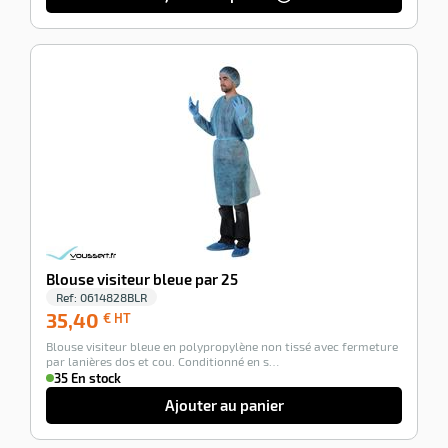
-100%
Blouse visiteur bleue par 25
Ref:
0614828BLR
35,40
35,40
€ HT
€
Blouse visiteur bleue en polypropylène non tissé avec fermeture
HT
par lanières dos et cou. Conditionné en s…
35 En stock
Ajouter au panier