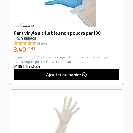
Gant vinyle nitrile bleu non poudre par 100
Ref:
888608
14 avis
3,40
3,40
€ HT
€
Le gant vinyle / nitrile mélangé est un nouveau type de gant
HT
synthétique qui a été développé sur la base …
1868 En stock
Ajouter au panier
-100%