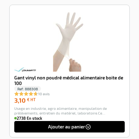
-100%
Gant vinyl non poudré médical alimentaire boite de
100
Ref:
888308
10 avis
3,10
3,10
€ HT
€
Usage en industrie, agro alimentaire, manipulation de
HT
prèlèvements, entretien du matériel, laboratoire.Ce…
2738 En stock
Ajouter au panier