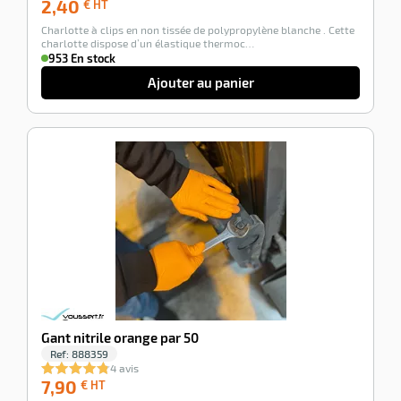
2,40
2,40
€ HT
€
Charlotte à clips en non tissée de polypropylène blanche . Cette
HT
charlotte dispose d’un élastique thermoc…
953 En stock
Ajouter au panier
-100%
Gant nitrile orange par 50
Ref:
888359
4 avis
7,90
7,90
€ HT
€