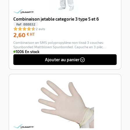
Combinaison jetable categorie 3 type 5 et 6
Ref:
888832
2 avis
2,60
2,60
€ HT
€
Combinaison en SMS polypropylène non tissé 3 couches:
HT
Spunbonded Meltblown Spunbonded. Capuche en 3 pièc…
1006 En stock
Ajouter au panier
-100%