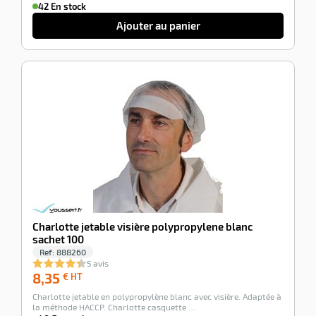
42 En stock
Ajouter au panier
-100%
Charlotte jetable visière polypropylene blanc
sachet 100
Ref:
888260
5 avis
8,35
8,35
€ HT
€
Charlotte jetable en polypropylène blanc avec visière. Adaptée à
HT
la méthode HACCP. Charlotte casquette …