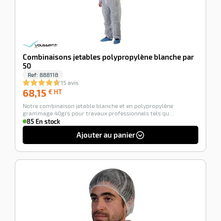
Combinaisons jetables polypropylène blanche par
50
Ref:
888118
15 avis
68,15
68,15
€ HT
€
Notre combinaison jetable blanche et en polypropylène
HT
grammage 40grs pour travaux professionnels tels qu…
85 En stock
Ajouter au panier
-100%