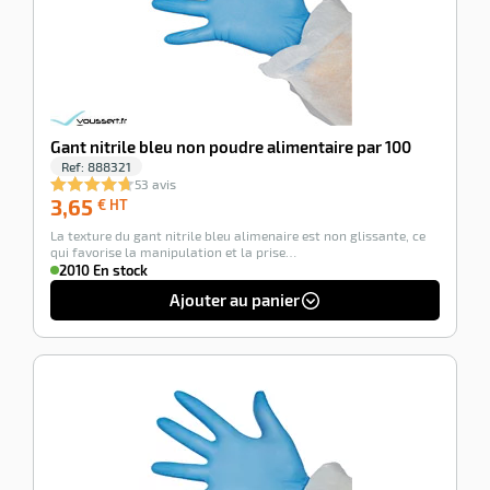
Gant nitrile bleu non poudre alimentaire par 100
Ref:
888321
53 avis
3,65
3,65
€ HT
€
La texture du gant nitrile bleu alimenaire est non glissante, ce
HT
qui favorise la manipulation et la prise…
2010 En stock
Ajouter au panier
-100%