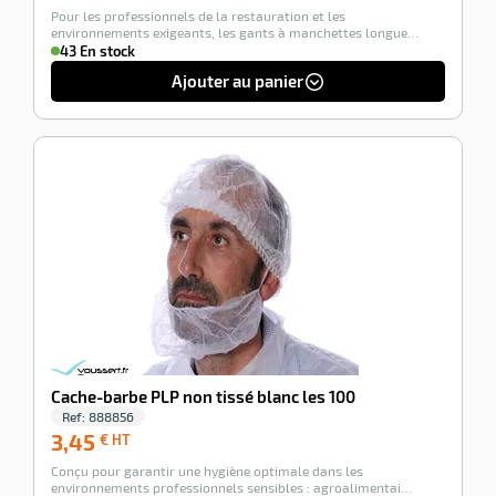
Pour les professionnels de la restauration et les
HT
environnements exigeants, les gants à manchettes longue…
43 En stock
Ajouter au panier
-100%
Cache-barbe PLP non tissé blanc les 100
Ref:
888856
3,45
3,45
€ HT
€
Conçu pour garantir une hygiène optimale dans les
HT
environnements professionnels sensibles : agroalimentai…