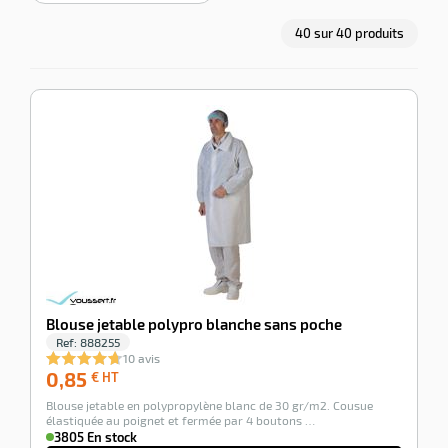
ssionnel
ction
40
sur
40
produits
duelle
ments
ssures
-100%
-100%
Blouse
jetable
polypro
blanche
sans
poche
Ref:
888255
10 avis
0,85
€
0,85
HT
€
Blouse
Blouse jetable polypro blanche sans poche
HT
jetable
Ref:
888255
en
3805 En
10 avis
polypropylène
stock
0,85
0,85
€ HT
blanc
€
Ajouter
de
Blouse jetable en polypropylène blanc de 30 gr/m2. Cousue
HT
30
au
élastiquée au poignet et fermée par 4 boutons …
gr/m2.
3805 En stock
panier
Cousue