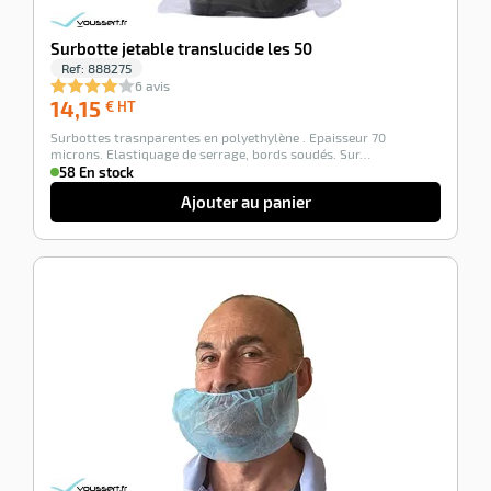
Surbotte jetable translucide les 50
Ref:
888275
6 avis
14,15
14,15
€ HT
€
Surbottes trasnparentes en polyethylène . Epaisseur 70
HT
microns. Elastiquage de serrage, bords soudés. Sur…
58 En stock
Ajouter au panier
-100%