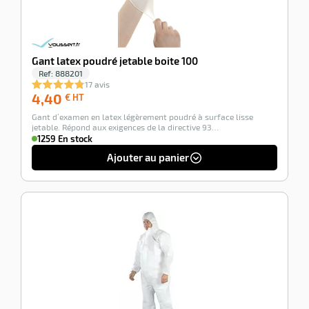
Gant latex poudré jetable boite 100
Ref:
888201
17 avis
4,40
4,40
€ HT
€
Gant d’examen en latex légèrement poudré à surface lisse
HT
jetable. Répond aux exigences de la directive 93…
1259 En stock
Ajouter au panier
-100%