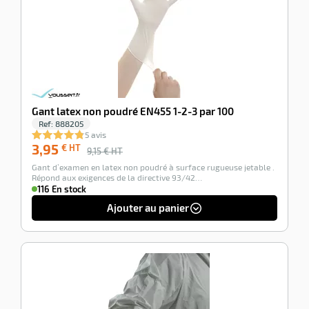
Gant latex non poudré EN455 1-2-3 par 100
Ref:
888205
5 avis
3,95
€ HT
9,15
€ HT
Gant d’examen en latex non poudré à surface rugueuse jetable .
Répond aux exigences de la directive 93/42…
116 En stock
Ajouter au panier
-100%