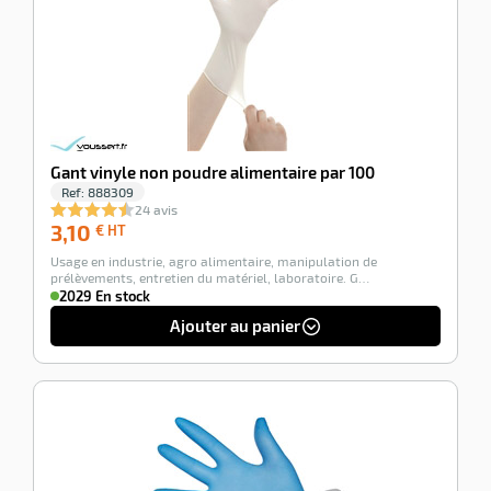
Gant vinyle non poudre alimentaire par 100
Ref:
888309
24 avis
3,10
3,10
€ HT
€
Usage en industrie, agro alimentaire, manipulation de
HT
prélèvements, entretien du matériel, laboratoire. G…
2029 En stock
Ajouter au panier
-100%