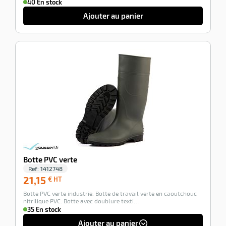
40 En stock
Ajouter au panier
-100%
Botte PVC verte
Ref:
1412748
21,15
21,15
€ HT
€
Botte PVC verte industrie. Botte de travail verte en caoutchouc
HT
nitrilique PVC. Botte avec doublure texti…
35 En stock
Ajouter au panier