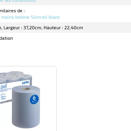
milaires de :
e mains bobine Slimroll blanc
m
Largeur : 37,20cm
Hauteur : 22,40cm
dation
-100%