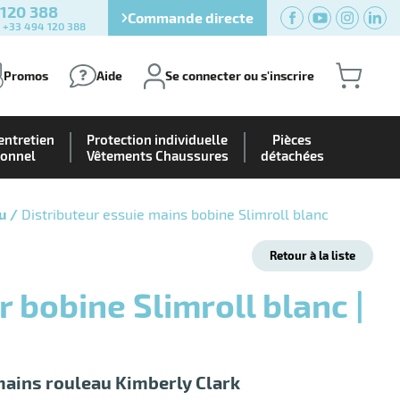
 120 388
Commande directe
) +33 494 120 388
Promos
Aide
Se connecter ou s'inscrire
entretien
Protection individuelle
Pièces
ionnel
Vêtements Chaussures
détachées
u
Distributeur essuie mains bobine Slimroll blanc
Retour à la liste
mains rouleau Kimberly Clark