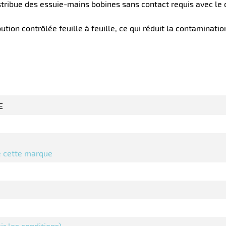
tribue des essuie-mains bobines sans contact requis avec le di
ion contrôlée feuille à feuille, ce qui réduit la contamination
E
de cette marque
oir les conditions)