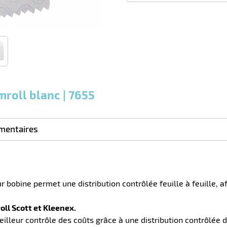
quantité
0
0
0,00
0,00
1
49,90
Unités
Unités
Unité
€ HT
€ HT
€ HT
et
et
et
plus :
plus :
plus :
mroll blanc | 7655
mentaires
r bobine permet une distribution contrôlée feuille à feuille, 
oll Scott et Kleenex.
lleur contrôle des coûts grâce à une distribution contrôlée d