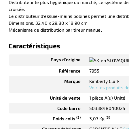
Distributeur le plus hygiénique du marché, ce système dis
croisée.
Ce distributeur d'essuie-mains bobines permet une distribut
Dimensions: 32,40 x 29,80 x 18,90 cm
Mécanisme de distribution par tireur manuel
Caractéristiques
Pays d’origine
en SLOVAQUI
Référence
7955
Marque
Kimberly Clark
Voir les produits 
Unité de vente
1 pièce A(u) Unité
Code barre
5033848040025
(3)
(3)
Poids colis
3,07 Kg
Garantie fabricant
GARANTIE A VIE
(v