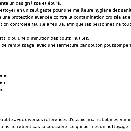
nte un design lisse et épuré.
 à nettoyer en un seul geste pour une meilleure hygiène des sani
e une protection avancée contre la contamination croisée et es
on contrôlée feuille à feuille, afin que les personnes ne touch
ets, d'où une diminution des coûts inutiles.
u de remplissage, avec une fermeture par bouton poussoir perm
lanc
leu
nc
patible avec diverses références d'essuie-mains bobines Slimr
mains ne retient pas la poussière, ce qui permet un nettoyage 