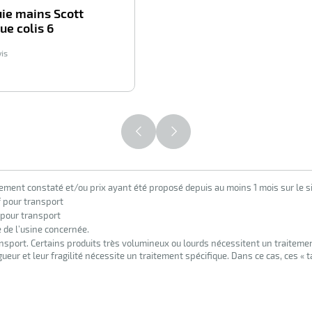
ie mains Scott
ue colis 6
vis
45,90
€
HT
lement constaté et/ou prix ayant été proposé depuis au moins 1 mois sur le si
f pour transport
 pour transport
e de l’usine concernée.
nsport. Certains produits très volumineux ou lourds nécessitent un traiteme
eur et leur fragilité nécessite un traitement spécifique. Dans ce cas, ces « 