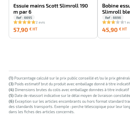
Essuie mains Scott Slimroll 190
Bobine essu
m par 6
Slimroll ble
Ref : 6695
Ref : 6696
2 avis
1 a
57,90
57,90
45,90
€ HT
€ HT
€
HT
(1)
Pourcentage calculé sur le prix public conseillé et/ou le prix généra
(3)
Poids estimatif brut du produit avec emballage donné à titre indicati
(4)
Dimensions brutes du colis avec emballage données à titre indicatif
(5)
Date de réassort indicative sur le délai moyen de livraison constaté
(6)
Exception sur les articles encombrants ou hors format standard tra
des standards transports. Exemple : perche télescopique pour leur longu
dans les fiches des articles concernés.