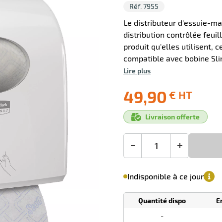
Réf. 7955
Le distributeur d'essuie-m
distribution contrôlée feuil
produit qu'elles utilisent, 
compatible avec bobine Slim
Lire plus
0 avis
49,90
€ HT
Ecotaxe
Prix
Livraison offerte
: 0,00 €
public
en sus
(1)
conseillé
49,90
-
+
€
HT
le
Minimum
Indisponible à ce jour
(5)
de
commande
1
Quantité dispo
E
Tarif
Unités
dégressif
-
selon