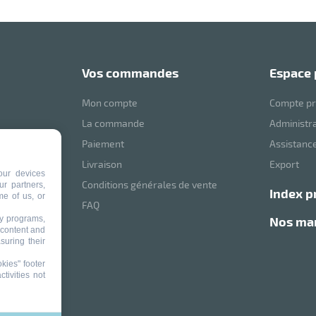
vos commandes
espace
Mon compte
Compte pr
La commande
Administr
Paiement
Assistance
mVoussert
Livraison
Export
our devices
Conditions générales de vente
ur partners,
index p
me of us, or
ité
FAQ
nos m
ty programs,
 content and
suring their
kies" footer
tivities not