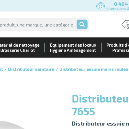
0 494
(International
OK
tériel de nettoyage
Équipement des locaux
Produits d'
Brosserie Chariot
Hygiène Aménagement
Profess
nt
Distributeur sanitaire
Distributeur essuie mains roulea
Distributeur bobine Slimroll blanc |
7655
Distributeur essuie 