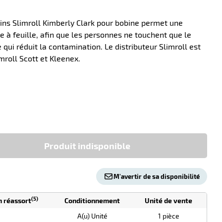
ains Slimroll Kimberly Clark pour bobine permet une
le à feuille, afin que les personnes ne touchent que le
ce qui réduit la contamination. Le distributeur Slimroll est
roll Scott et Kleenex.
-10
Produit indisponible
M'avertir de sa disponibilité
(5)
n réassort
Conditionnement
Unité de vente
A(u) Unité
1 pièce