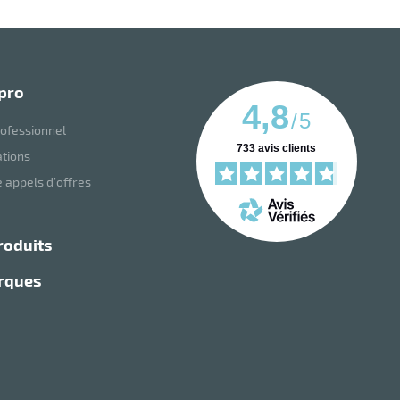
 pro
4,8
/
5
ofessionnel
733
avis clients
ations
 appels d’offres
roduits
arques