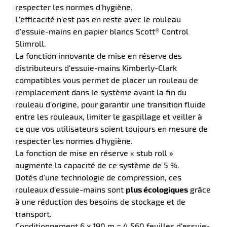
r
respecter les normes d'hygiène.
L'efficacité n'est pas en reste avec le rouleau
d'essuie-mains en papier blancs Scott® Control
Slimroll.
tte
rt
La fonction innovante de mise en réserve des
distributeurs d'essuie-mains Kimberly-Clark
r
compatibles vous permet de placer un rouleau de
remplacement dans le système avant la fin du
rouleau d'origine, pour garantir une transition fluide
it
entre les rouleaux, limiter le gaspillage et veiller à
ueil
ce que vos utilisateurs soient toujours en mesure de
respecter les normes d'hygiène.
La fonction de mise en réserve « stub roll »
augmente la capacité de ce système de 5 %.
Dotés d'une technologie de compression, ces
rouleaux d'essuie-mains sont
plus écologiques
grâce
à une réduction des besoins de stockage et de
transport.
Conditionnement 6 x 190 m = 4 560 feuilles d'essuie-