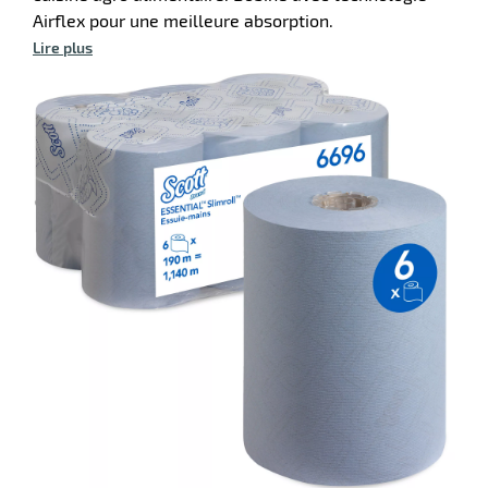
Airflex pour une meilleure absorption.
Lire plus
on
e
r
ation
r
llage
inium