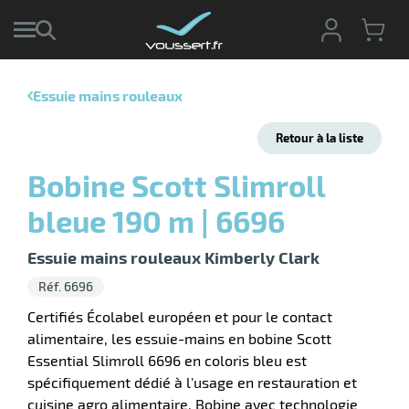
Essuie mains rouleaux
r
Retour à la liste
r
cte
Bobine Scott Slimroll
ets
r
bleue 190 m | 6696
yage
if
age
elle
Essuie mains rouleaux Kimberly Clark
ne
le
Réf. 6696
yage
Certifiés Écolabel européen et pour le contact
alimentaire, les essuie-mains en bobine Scott
Essential Slimroll 6696 en coloris bleu est
spécifiquement dédié à l'usage en restauration et
r
cuisine agro alimentaire. Bobine avec technologie