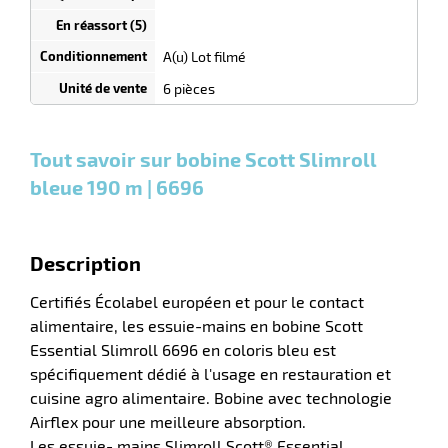
Lots
dégressif
r
filmés
selon
quantité
A(u) Lot filmé
0 Lots
0 Lots
0,00
0,00
1 Lot
45,90
6 pièces
e
filmés
filmés
filmé
€ HT
€ HT
€ HT
s
et
et
et
plus :
plus :
plus
Tout savoir sur bobine Scott Slimroll
:
r
bleue 190 m | 6696
e
el
Description
Certifiés Écolabel européen et pour le contact
alimentaire, les essuie-mains en bobine Scott
Essential Slimroll 6696 en coloris bleu est
spécifiquement dédié à l'usage en restauration et
cuisine agro alimentaire. Bobine avec technologie
Airflex pour une meilleure absorption.
Les essuie- mains Slimroll Scott® Essential