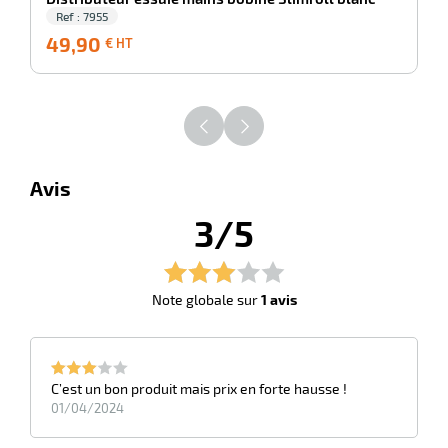
Ref : 7955
49,90
49,90
€ HT
€
HT
Avis
3/5
Note globale sur
1 avis
C’est un bon produit mais prix en forte hausse !
01/04/2024