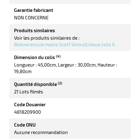
Garantie fabricant
r
NON CONCERNE
iel
Produits similaires
oyage
r
erie
pement
Voir les produits similaires de :
ot
Bobine essuie mains Scott Slimroll bleue colis 6
x
r
ène
its
(4)
Dimension du colis
agement
retien
Longueur : 45,00cm
Largeur : 30,00cm
Hauteur :
ssionnel
19,80cm
ction
duelle
(2)
Quantité disponible
ments
21 Lots filmés
ssures
Code Douanier
4818209900
Code ONU
Aucune recommandation