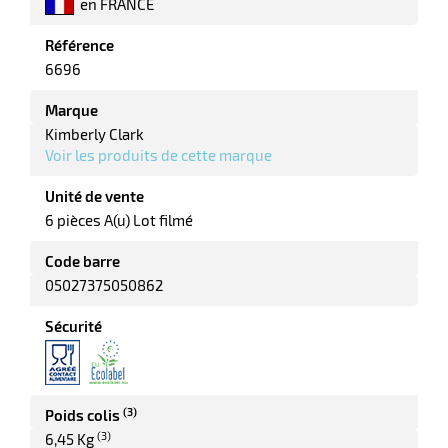
en FRANCE
Référence
6696
Marque
Kimberly Clark
Voir les produits de cette marque
r
Unité de vente
6 pièces A(u) Lot filmé
elle
isable
Code barre
05027375050862
Sécurité
(3)
Poids colis
r
(3)
6,45 Kg