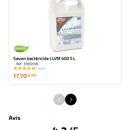
Sa
r
Savon bactéricide LLVM 400 5 L
Ref : EXEO146
tion
7 avis
17,70
17,70
7
€ HT
€
HT
r
aires
Avis
ires