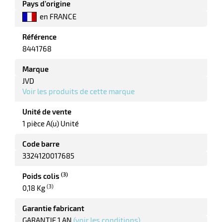
Pays d’origine
en FRANCE
Référence
8441768
Marque
JVD
r
Voir les produits de cette marque
Unité de vente
1 pièce A(u) Unité
ieur
Code barre
3324120017685
(3)
Poids colis
(3)
0,18 Kg
Garantie fabricant
r
GARANTIE 1 AN
(voir les conditions)