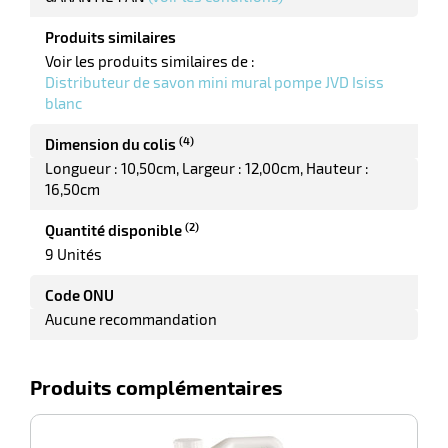
Produits similaires
Voir les produits similaires de :
Distributeur de savon mini mural pompe JVD Isiss
riel
blanc
(4)
Dimension du colis
Longueur : 10,50cm
Largeur : 12,00cm
Hauteur :
16,50cm
(2)
Quantité disponible
9 Unités
Code ONU
r
Aucune recommandation
Produits complémentaires
ieur
-100%