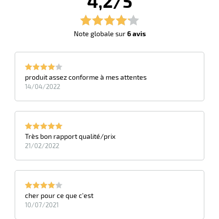
4,2/5
Note globale sur
6 avis
produit assez conforme à mes attentes
14/04/2022
r
r
its
Très bon rapport qualité/prix
retien
21/02/2022
ssionnel
ction
duelle
ments
ssures
cher pour ce que c'est
10/07/2021