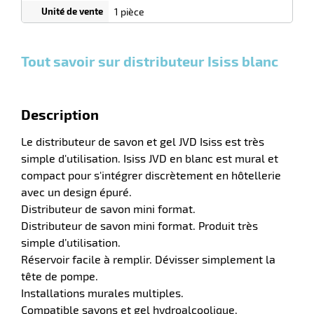
0
0
0,00
0,00
1
12,11
1 pièce
Unités
Unités
Unité
€ HT
€ HT
€
r
et
et
et
HT
plus :
plus :
plus :
Tout savoir sur distributeur Isiss blanc
ier
n
Description
r
Le distributeur de savon et gel JVD Isiss est très
simple d'utilisation. Isiss JVD en blanc est mural et
compact pour s'intégrer discrètement en hôtellerie
icateur
avec un design épuré.
Distributeur de savon mini format.
r
Distributeur de savon mini format. Produit très
simple d’utilisation.
Réservoir facile à remplir. Dévisser simplement la
e
tête de pompe.
eux
Installations murales multiples.
Compatible savons et gel hydroalcoolique.