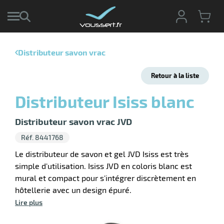
Distributeur savon vrac
r
Retour à la liste
r
cte
Distributeur Isiss blanc
ets
r
yage
Distributeur savon vrac JVD
if
age
Réf. 8441768
elle
r
le
iel
Le distributeur de savon et gel JVD Isiss est très
simple d'utilisation. Isiss JVD en coloris blanc est
oyage
r
mural et compact pour s'intégrer discrètement en
erie
pement
ot
hôtellerie avec un design épuré.
x
Lire plus
ucteur
ène
ectes
agement