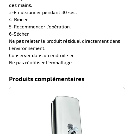
des mains.
3-Emulsionner pendant 30 sec.
4-Rincer.
5-Recommencer l’opération.
6-Sécher.
Ne pas rejeter le produit résiduel directement dans
l’environnement.
Conserver dans un endroit sec.
Ne pas réutiliser l’emballage.
r
Produits complémentaires
ction
duelle
-100%
Di
ments
ssures