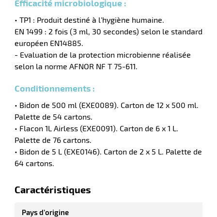
Efficacité microbiologique :
• TP1 : Produit destiné à l’hygiène humaine.
tien
aire
EN 1499 : 2 fois (3 ml, 30 secondes) selon le standard
européen EN14885.
- Evaluation de la protection microbienne réalisée
selon la norme AFNOR NF T 75-611.
Conditionnements :
r
• Bidon de 500 ml (EXE0089). Carton de 12 x 500 ml.
Palette de 54 cartons.
tien
• Flacon 1L Airless (EXE0091). Carton de 6 x 1 L.
Palette de 76 cartons.
• Bidon de 5 L (EXE0146). Carton de 2 x 5 L. Palette de
ce
64 cartons.
Caractéristiques
r
Pays d’origine