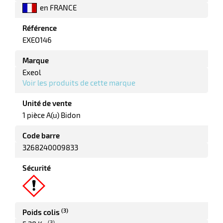
en FRANCE
tes
Référence
bles
EXEO146
Marque
r
Exeol
Voir les produits de cette marque
Unité de vente
ge
1 pièce A(u) Bidon
Code barre
3268240009833
Sécurité
r
(3)
Poids colis
ge
(3)