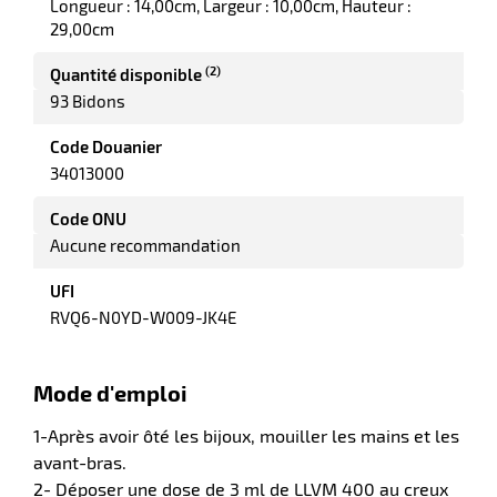
Longueur : 14,00cm
Largeur : 10,00cm
Hauteur :
29,00cm
(2)
Quantité disponible
it
tien
93 Bidons
ule
r
Code Douanier
34013000
Code ONU
it
Aucune recommandation
ne
UFI
r
RVQ6-N0YD-W009-JK4E
n
Mode d'emploi
fectant
1-Après avoir ôté les bijoux, mouiller les mains et les
avant-bras.
2- Déposer une dose de 3 ml de LLVM 400 au creux