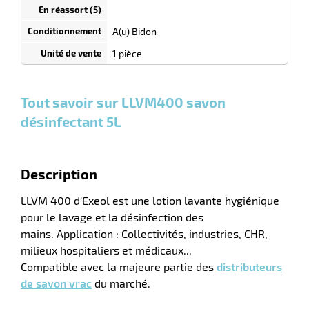
Bidons
dégressif
tien
selon
quantité
A(u) Bidon
uet
0
0
0,00
0,00
1
17,70
1 pièce
Bidons
Bidons
Bidon
€ HT
€ HT
€ HT
et
et
et
plus :
plus :
plus :
Tout savoir sur LLVM400 savon
désinfectant 5L
r
Description
LLVM 400 d'Exeol est une lotion lavante hygiénique
pour le lavage et la désinfection des
tien
mains. Application : Collectivités, industries, CHR,
milieux hospitaliers et médicaux...
Compatible avec la majeure partie des
distributeurs
de savon vrac
du marché.