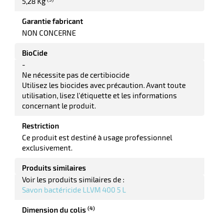
5,28 Kg
elle
Garantie fabricant
NON CONCERNE
BioCide
-
Ne nécessite pas de certibiocide
Utilisez les biocides avec précaution. Avant toute
utilisation, lisez l'étiquette et les informations
concernant le produit.
r
Restriction
Ce produit est destiné à usage professionnel
it
exclusivement.
tien
ne
Produits similaires
Voir les produits similaires de :
Savon bactéricide LLVM 400 5 L
(4)
Dimension du colis
r