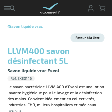
Savon liquide vrac
r
Retour à la liste
r
cte
LLVM400 savon
ets
r
désinfectant 5L
yage
if
age
elle
Savon liquide vrac Exeol
r
le
iel
Réf. EXEO146
oyage
r
Le savon bactéricide LLVM 400 d'Exeol est une lotion
erie
pement
lavante hygiénique pour le lavage et la désinfection
ot
des mains. Convient idéalement en collectivités,
x
r
ène
industries, CHR, milieux hospitaliers et médicaux...
its
agement
retien
Lire plus