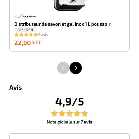
Distributeur de savon et gel inox 1 L poussoir
Ref : DS1L
5 avis
22,90
22,90
1
€ HT
€
HT
Avis
4,9/5
Note globale sur
7 avis