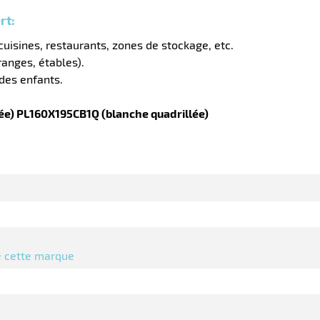
rt:
 cuisines, restaurants, zones de stockage, etc.
anges, étables).
des enfants.
lée) PL160X195CB1Q (blanche quadrillée)
de cette marque