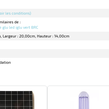
oir les conditions)
milaires de :
 glu led iglu vert BRC
m
Largeur : 20,00cm
Hauteur : 14,00cm
dation
-100%