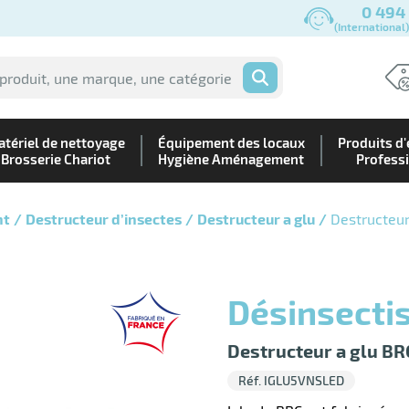
0 494
(International
OK
tériel de nettoyage
Équipement des locaux
Produits d'
Brosserie Chariot
Hygiène Aménagement
Profess
nt
Destructeur d’insectes
Destructeur a glu
Destructeur
Désinsecti
Destructeur a glu BR
Réf. IGLU5VNSLED