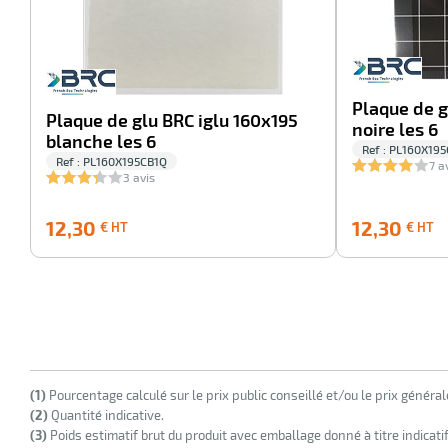
Plaque de g
Plaque de glu BRC iglu 160x195
noire les 6
blanche les 6
Ref : PL160X19
Ref : PL160X195CB1Q
7 a
3 avis
12,30
1
12,30
12,30
€ HT
€ HT
€
€
HT
H
(1)
Pourcentage calculé sur le prix public conseillé et/ou le prix généra
(2)
Quantité indicative.
(3)
Poids estimatif brut du produit avec emballage donné à titre indicati