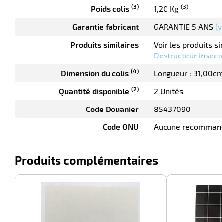
(3)
(3)
Poids colis
1,20 Kg
Garantie fabricant
GARANTIE 5 ANS
(v
Produits similaires
Voir les produits si
Destructeur insecte
(4)
Dimension du colis
Longueur : 31,00c
(2)
Quantité disponible
2 Unités
Code Douanier
85437090
Code ONU
Aucune recomman
Produits complémentaires
-100%