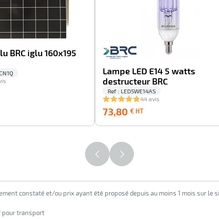
lu BRC iglu 160x195
Lampe LED E14 5 watts
5CN1Q
destructeur BRC
vis
Ref : LED5WE14AS
44 avis
2,30
73,80
73,80
€ HT
€
T
HT
lement constaté et/ou prix ayant été proposé depuis au moins 1 mois sur le si
f pour transport