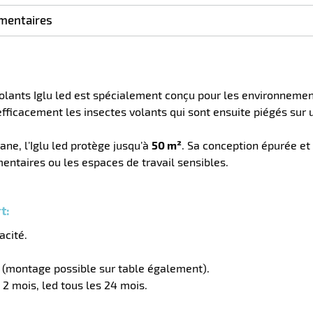
mentaires
volants Iglu led est spécialement conçu pour les environnement
fficacement les insectes volants qui sont ensuite piégés sur 
ne, l’Iglu led protège jusqu’à
50 m²
. Sa conception épurée et
entaires ou les espaces de travail sensibles.
t:
acité.
l (montage possible sur table également).
 2 mois, led tous les 24 mois.