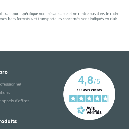
nt transport spécifique non mécanisable et ne rentre pas dans le cadre
taxes hors formats » et transporteurs concernés sont indiqués en clair
 pro
4,8
/
5
ofessionnel
732
avis clients
ations
 appels d’offres
roduits