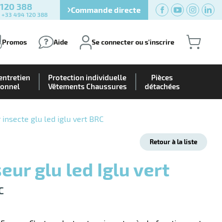
 120 388
Commande directe
) +33 494 120 388
Promos
Aide
Se connecter ou s'inscrire
entretien
Protection individuelle
Pièces
ionnel
Vêtements Chaussures
détachées
 insecte glu led iglu vert BRC
Retour à la liste
seur glu led Iglu vert
C