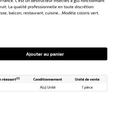
 France. C'est un destructeur insectes à glu fonctionnant
ruit. La qualité professionnelle en toute discrétion:
sse, balcon, restaurant, cuisine…Modèle coloris vert.
-10
Ajouter au panier
(5)
n réassort
Conditionnement
Unité de vente
A(u) Unité
1 pièce