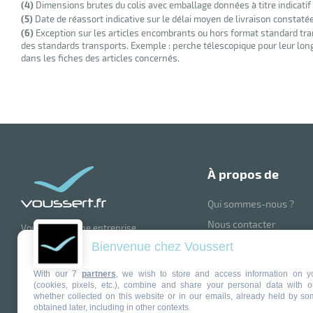
(4)
Dimensions brutes du colis avec emballage données à titre indicatif
(5)
Date de réassort indicative sur le délai moyen de livraison constaté
(6)
Exception sur les articles encombrants ou hors format standard tra
des standards transports. Exemple : perche télescopique pour leur longu
dans les fiches des articles concernés.
à propos de
Qui sommes-nous ?
Nous contacter
Voussert est une entreprise
française renommée, spécialisée
Blog
Bienvenue chez Voussert
dans la vente en ligne de produits et
Suivez nous sur la Tea
matériel d'entretien pour les
With our 7
partners
, we wish to store and access information on y
professionnels et particuliers.
Mentions légales
(cookies, pixels, etc.), combine and share your personal data with o
Avec plus de 30 ans d'expérience,
whether collected on this website or in our emails, already held by so
Voussert offre une large gamme de
Politique de confidential
obtained later, including in other contexts.