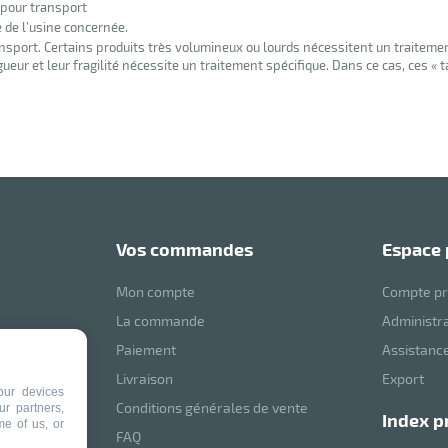
 pour transport
e de l’usine concernée.
nsport. Certains produits très volumineux ou lourds nécessitent un traiteme
eur et leur fragilité nécessite un traitement spécifique. Dans ce cas, ces « 
vos commandes
espace
Mon compte
Compte pr
La commande
Administr
Paiement
Assistance
mVoussert
Livraison
Export
our devices
Conditions générales de vente
ur partners,
index p
me of us, or
ité
FAQ