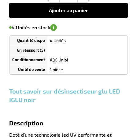
€
n
HT
Ajouter au panier
'avertir de
le
sa
Minimum
4 Unités en stock
isponibilité
(5)
de
commande
1
4 Unités
Tarif
r
Unités
dégressif
selon
quantité
A(u) Unité
pement
0
0
0,00
0,00
1
114,90
1 pièce
ier
Unités
Unités
Unité
€ HT
€ HT
€ HT
et
et
et
plus :
plus :
plus :
Tout savoir sur désinsectiseur glu LED
IGLU noir
Description
Doté d’une technologie led UV performante et