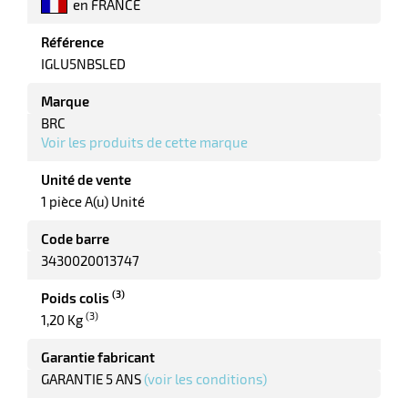
en FRANCE
Référence
IGLU5NBSLED
Marque
BRC
Voir les produits de cette marque
r
Unité de vente
1 pièce A(u) Unité
Code barre
ieur
3430020013747
(3)
Poids colis
(3)
1,20 Kg
Garantie fabricant
GARANTIE 5 ANS
(voir les conditions)
r