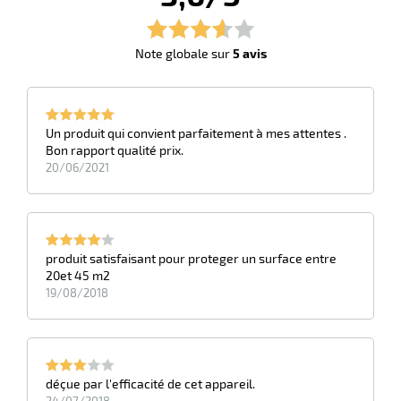
Note globale sur
5 avis
Un produit qui convient parfaitement à mes attentes .
Bon rapport qualité prix.
20/06/2021
r
r
its
produit satisfaisant pour proteger un surface entre
retien
20et 45 m2
ssionnel
19/08/2018
ction
duelle
ments
ssures
déçue par l'efficacité de cet appareil.
24/07/2018