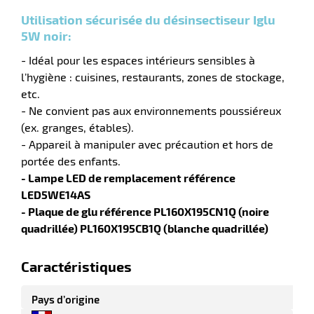
Utilisation sécurisée du désinsectiseur Iglu
r
5W noir:
- Idéal pour les espaces intérieurs sensibles à
l’hygiène : cuisines, restaurants, zones de stockage,
e
etc.
- Ne convient pas aux environnements poussiéreux
rique
(ex. granges, étables).
- Appareil à manipuler avec précaution et hors de
portée des enfants.
- Lampe LED de remplacement référence
r
LED5WE14AS
- Plaque de glu référence PL160X195CN1Q (noire
quadrillée) PL160X195CB1Q (blanche quadrillée)
ite
lisation
Caractéristiques
Pays d’origine