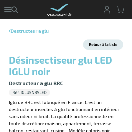
Destructeur a glu
r
Retour à la liste
r
cte
Désinsectiseur glu LED
ets
r
IGLU noir
yage
if
age
elle
Destructeur a glu BRC
r
le
iel
Réf. IGLU5NBSLED
oyage
r
Iglu de BRC est fabriqué en France. C'est un
erie
pement
destructeur insectes à glu fonctionnant en intérieur
ot
sans odeur ni bruit. La qualité professionnelle en
x
ucteur
ène
toute discrétion: maison, appartement, terrasse,
ectes
agement
balcon, restaurant, cusine…Modèle coloris noir.