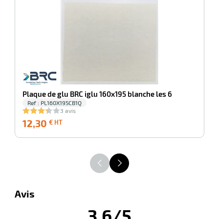
-100%
Pl
r
Plaque de glu BRC iglu 160x195 blanche les 6
Ref : PL160X195CB1Q
3 avis
tion
12,30
12,30
1
€ HT
€
HT
r
aires
Avis
ires
3,6/5