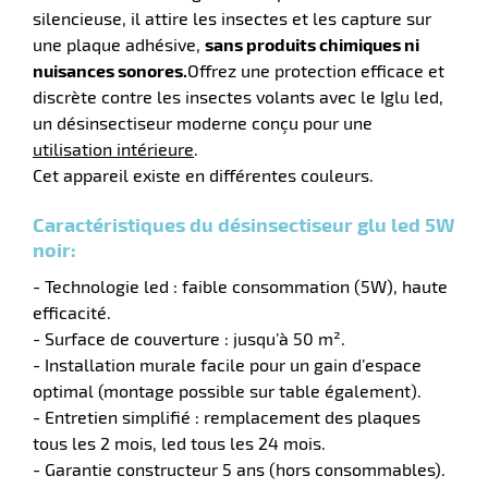
silencieuse, il attire les insectes et les capture sur
une plaque adhésive,
sans produits chimiques ni
r
nuisances sonores.
Offrez une protection efficace et
discrète contre les insectes volants avec le Iglu led,
un désinsectiseur moderne conçu pour une
ier
utilisation intérieure
.
n
Cet appareil existe en différentes couleurs.
r
Caractéristiques du désinsectiseur glu led 5W
noir:
icateur
- Technologie led : faible consommation (5W), haute
efficacité.
- Surface de couverture : jusqu’à 50 m².
r
- Installation murale facile pour un gain d’espace
optimal (montage possible sur table également).
- Entretien simplifié : remplacement des plaques
e
tous les 2 mois, led tous les 24 mois.
eux
- Garantie constructeur 5 ans (hors consommables).