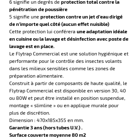
6 signifie un degrés de
protection total contre la
pénétration de poussière
r
5 signifie une
protection contre un jet d'eau dirigé
de n'importe quel côté (aucun effet nuisible)
Cette protection lui conférera
une adaptation idéale
ier
en cuisine ou la lavage et désinfection avec poste de
n
lavage est en place.
Le Flytrap Commercial est une solution hygiénique et
r
performante pour le contrôle des insectes volants
dans les milieux sensibles comme les zones de
préparation alimentaire.
icateur
Construit à partir de composants de haute qualité, le
Flytrap Commercial est disponible en version 30, 40
r
ou 80W et peut être installé en position suspendue,
montage « slimline » ou en applique murale pour
plus de discrétion.
Dimension : 470x185x355 en mm.
e
eux
Garantie 3 ans (hors tubes U.V.) .
Surface couverte moyenne 80 m2