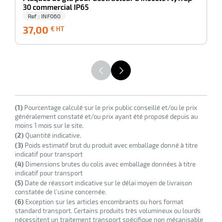
30 commercial IP65
Ref : INF060
37,00
37,00
3
€ HT
€
HT
r
(1)
Pourcentage calculé sur le prix public conseillé et/ou le prix
tion
généralement constaté et/ou prix ayant été proposé depuis au
moins 1 mois sur le site.
(2)
Quantité indicative.
r
(3)
Poids estimatif brut du produit avec emballage donné à titre
indicatif pour transport
(4)
Dimensions brutes du colis avec emballage données à titre
indicatif pour transport
aires
(5)
Date de réassort indicative sur le délai moyen de livraison
constatée de l’usine concernée.
ires
(6)
Exception sur les articles encombrants ou hors format
standard transport. Certains produits très volumineux ou lourds
nécessitent un traitement transport spécifique non mécanisable