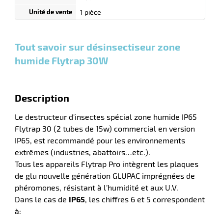
n
0
0
0,00
0,00
1
266,00
1 pièce
Unités
Unités
Unité
€ HT
€ HT
€ HT
et
et
et
plus :
plus :
plus :
Tout savoir sur désinsectiseur zone
humide Flytrap 30W
r
Description
pement
ier
Le destructeur d'insectes spécial zone humide IP65
Flytrap 30 (2 tubes de 15w) commercial en version
IP65, est recommandé pour les environnements
extrêmes (industries, abattoirs…etc.).
Tous les appareils Flytrap Pro intègrent les plaques
de glu nouvelle génération GLUPAC imprégnées de
phéromones, résistant à l’humidité et aux U.V.
Dans le cas de
IP65
, les chiffres 6 et 5 correspondent
à: