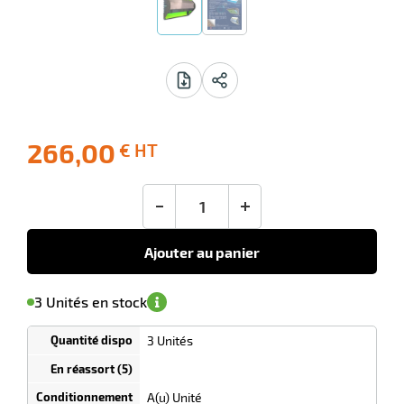
 avis
266,00
€ HT
-10
Livraison
Ecotaxe
Prix
offerte
: 0,00 €
public
en sus
(1)
conseillé
-
+
266,00
€
HT
Ajouter au panier
'avertir de
le
sa
Minimum
3 Unités en stock
isponibilité
(5)
de
commande
r
1
3 Unités
Tarif
Unités
dégressif
selon
quantité
A(u) Unité
ibuteur