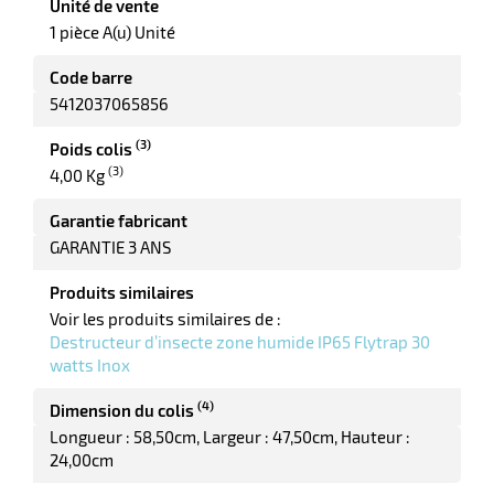
Unité de vente
1 pièce A(u) Unité
Code barre
5412037065856
(3)
Poids colis
(3)
4,00 Kg
r
Garantie fabricant
GARANTIE 3 ANS
Produits similaires
ieur
Voir les produits similaires de :
Destructeur d’insecte zone humide IP65 Flytrap 30
watts Inox
(4)
Dimension du colis
Longueur : 58,50cm
Largeur : 47,50cm
Hauteur :
24,00cm
r