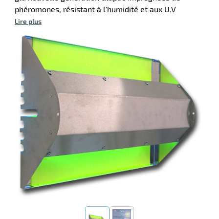
phéromones, résistant à l’humidité et aux U.V
Lire plus
r
ibuteur
r
te
r
ibuteur
aire