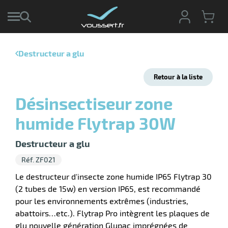
Destructeur a glu
r
Retour à la liste
r
cte
Désinsectiseur zone
ets
r
humide Flytrap 30W
yage
if
age
elle
Destructeur a glu
r
le
iel
Réf. ZF021
oyage
r
Le destructeur d'insecte zone humide IP65 Flytrap 30
erie
pement
(2 tubes de 15w) en version IP65, est recommandé
ot
pour les environnements extrêmes (industries,
x
ucteur
ène
abattoirs…etc.). Flytrap Pro intègrent les plaques de
ectes
agement
glu nouvelle génération Glupac imprégnées de