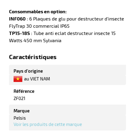
Consommables en option:
r
INF060
: 6 Plaques de glu pour destructeur d'insecte
FlyTrap 30 commercial IP65
TP15-18S
: Tube anti eclat destructeur insecte 15
e
Watts 450 mm Sylvania
rique
Caractéristiques
Pays d’origine
au VIET NAM
r
Référence
ZF021
ite
lisation
Marque
Pelsis
Voir les produits de cette marque