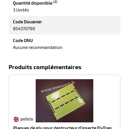
(2)
Quantité disponible
3 Unités
Code Douanier
riel
854370790
Code ONU
Aucune recommandation
Produits complémentaires
-100%
D
r
w
ieur
Plaques de glu pour destructeur d’insecte FlyTrap