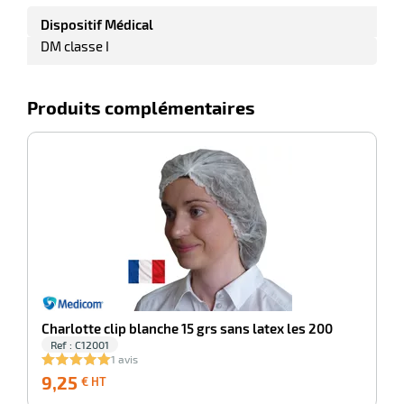
Dispositif Médical
DM classe I
Produits complémentaires
-100%
Ch
Charlotte clip blanche 15 grs sans latex les 200
Ref : C12001
1 avis
9,25
9,25
9
€ HT
€