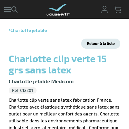
Charlotte jetable
r
Retour à la liste
r
cte
Charlotte clip verte 15
ets
r
grs sans latex
yage
if
age
elle
Charlotte jetable Medicom
r
le
iel
Réf. C12201
oyage
r
Charlotte clip verte sans latex fabrication France.
erie
pement
Charlotte avec élastique synthétique sans latex sans
ot
ourlet pour un meilleur confort des agents. Charlotte
x
r
ène
utilisable dans les environnements pharmaceutique,
its
agement
retien
industriel, agro-alimentaire, médical...Conforme aux