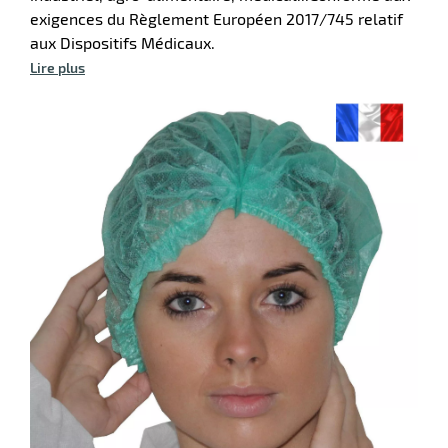
ssionnel
r
exigences du Règlement Européen 2017/745 relatif
ction
aux Dispositifs Médicaux.
duelle
Lire plus
ments
ssure
ssures
ité