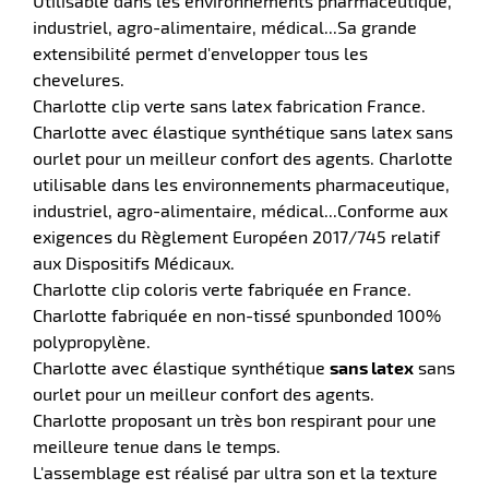
Utilisable dans les environnements pharmaceutique,
industriel, agro-alimentaire, médical...Sa grande
extensibilité permet d'envelopper tous les
ue
chevelures.
ction
Charlotte clip verte sans latex fabrication France.
Charlotte avec élastique synthétique sans latex sans
r
ourlet pour un meilleur confort des agents. Charlotte
utilisable dans les environnements pharmaceutique,
industriel, agro-alimentaire, médical...Conforme aux
ction
exigences du Règlement Européen 2017/745 relatif
duelle
aux Dispositifs Médicaux.
Charlotte clip coloris verte fabriquée en France.
Charlotte fabriquée en non-tissé spunbonded 100%
polypropylène.
Charlotte avec élastique synthétique
sans latex
sans
ourlet pour un meilleur confort des agents.
Charlotte proposant un très bon respirant pour une
meilleure tenue dans le temps.
L'assemblage est réalisé par ultra son et la texture