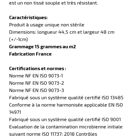
est un non tissé souple et très résistant.
r
Caractéristiques:
Produit à usage unique non stérile
ment
Dimensions: longueur 44,5 cm et largeur 48 cm
e
(+/-1cm)
ité
Grammage 15 grammes au m2
r
Fabrication France
Certifications et normes :
ments
Norme NF EN ISO 9073-1
Norme NF EN ISO 9073-2
l
Norme NF EN ISO 9073-3
Fabriqué sous un système qualité certifié ISO 13485
Conforme à la norme harmonisée applicable EN ISO
14971
Fabriqué sous un système qualité certifié ISO 9001
Evaluation de la contamination microbienne initiale
r
suivant norme ISO 11737: 2018 Contrôles