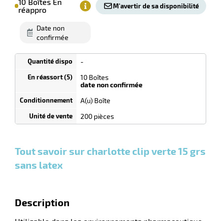
10 Boîtes En
M'avertir de sa disponibilité
de
réappro
commande
1
date non
Boîtes
confirmée
-
Tarif
dégressif
10 Boîtes
selon
date non confirmée
quantité
A(u) Boîte
r
0
0
0,00
0,00
1
9,10
200 pièces
Boîtes
Boîtes
Boîte
€ HT
€ HT
€
et
et
et
HT
plus :
plus :
plus
s
:
Tout savoir sur charlotte clip verte 15 grs
l
sans latex
Description
r