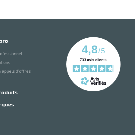
 pro
4,8
/
5
ofessionnel
733
avis clients
ations
 appels d’offres
roduits
arques