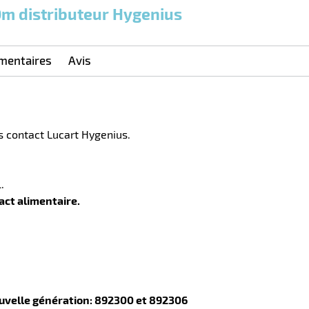
0
0
0,00
0,00
1
57,60
0m distributeur Hygenius
Cartons
Cartons
Carton
€ HT
€ HT
€ HT
et plus
et plus
et
:
:
plus :
mentaires
Avis
s contact Lucart Hygenius.
.
act alimentaire.
uvelle génération: 892300 et 892306