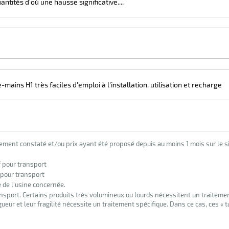
uantités d'où une hausse significative....
mains H1 très faciles d'emploi à l'installation, utilisation et recharge
lement constaté et/ou prix ayant été proposé depuis au moins 1 mois sur le si
f pour transport
 pour transport
e de l’usine concernée.
nsport. Certains produits très volumineux ou lourds nécessitent un traiteme
eur et leur fragilité nécessite un traitement spécifique. Dans ce cas, ces « 