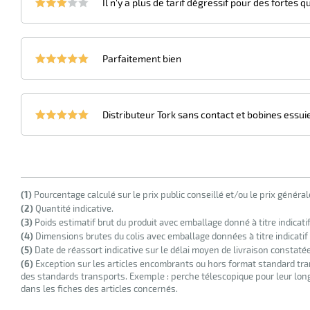
Il n'y a plus de tarif dégressif pour des fortes q
Parfaitement bien
Distributeur Tork sans contact et bobines essuie-
(1)
Pourcentage calculé sur le prix public conseillé et/ou le prix généra
(2)
Quantité indicative.
(3)
Poids estimatif brut du produit avec emballage donné à titre indicati
(4)
Dimensions brutes du colis avec emballage données à titre indicatif
(5)
Date de réassort indicative sur le délai moyen de livraison constaté
(6)
Exception sur les articles encombrants ou hors format standard tra
des standards transports. Exemple : perche télescopique pour leur longu
dans les fiches des articles concernés.