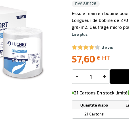
Réf. 861126
Essuie main en bobine pour
Longueur de bobine de 270 
grs/m2. Gaufrage micro pou
Lire plus
3 avis
57,60
€ HT
Livraison
Ecotaxe
Prix
offerte
: 0,00 €
public
en sus
(1)
conseillé
57,60
-
+
€
M'avertir de
le
sa
Minimum
HT
21 Cartons En stock limité
disponibilité
(5)
de
commande
1
Quantité dispo
E
Tarif
Cartons
dégressif
21 Cartons
selon
quantité