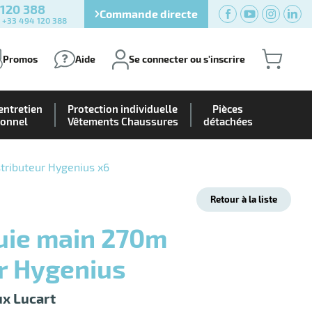
 120 388
Commande directe
) +33 494 120 388
Promos
Aide
Se connecter ou s'inscrire
entretien
Protection individuelle
Pièces
ionnel
Vêtements Chaussures
détachées
tributeur Hygenius x6
Retour à la liste
ur Hygenius
ux Lucart