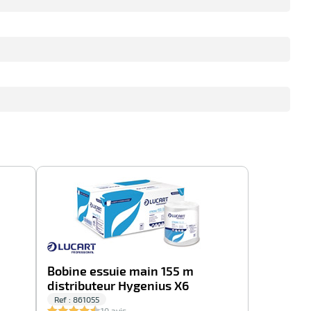
-100%
-100%
Bobine essuie main 155 m
distributeur Hygenius X6
Ref : 861055
10 avis