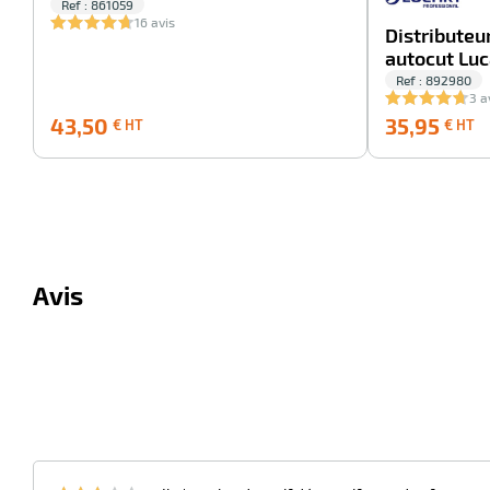
Ref : 861059
16 avis
Distributeu
autocut Luc
Ref : 892980
3 a
43,50
3
43,50
35,95
€ HT
€ HT
€
€
HT
H
Avis