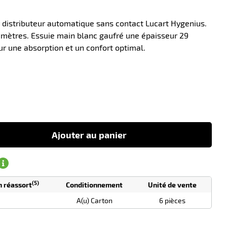
 distributeur automatique sans contact Lucart Hygenius.
mètres. Essuie main blanc gaufré une épaisseur 29
r une absorption et un confort optimal.
-10
Ajouter au panier
(5)
n réassort
Conditionnement
Unité de vente
A(u) Carton
6 pièces