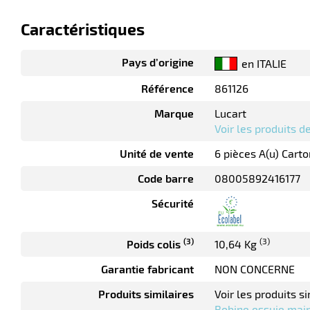
Caractéristiques
Pays d’origine
en ITALIE
Référence
861126
Marque
Lucart
Voir les produits 
Unité de vente
6 pièces A(u) Carto
Code barre
08005892416177
Sécurité
(3)
(3)
Poids colis
10,64 Kg
Garantie fabricant
NON CONCERNE
Produits similaires
Voir les produits si
Bobine essuie main