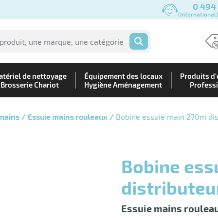
0 494
(International
OK
tériel de nettoyage
Équipement des locaux
Produits d'
Brosserie Chariot
Hygiène Aménagement
Profess
 mains
Essuie mains rouleaux
Bobine essuie main 270m dis
Bobine essuie main 270m
distribute
Essuie mains roulea