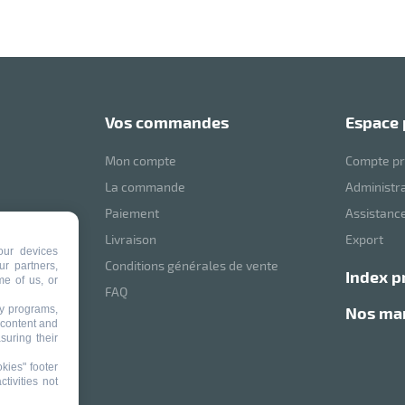
vos commandes
espace
Mon compte
Compte pr
La commande
Administr
Paiement
Assistance
mVoussert
Livraison
Export
our devices
Conditions générales de vente
ur partners,
index p
me of us, or
ité
FAQ
ty programs,
nos m
 content and
suring their
kies" footer
tivities not