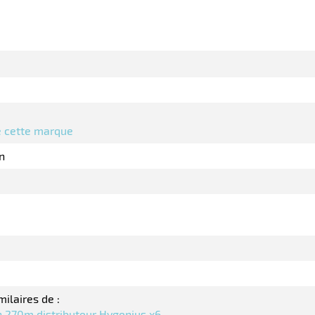
de cette marque
n
milaires de :
 270m distributeur Hygenius x6