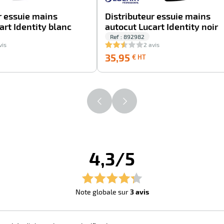
r essuie mains
Distributeur essuie mains
art Identity blanc
autocut Lucart Identity noir
Ref : 892982
vis
2 avis
5,95
35,95
35,95
€ HT
€
T
HT
4,3/5
Note globale sur
3 avis