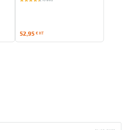
52,95
52,95
€ HT
€
HT