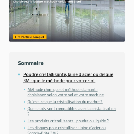
ssionnel
ction
duelle
ments
ssures
Sommaire
Poudre cristallisante, laine d'acier ou disque
3M : quelle méthode pour votre sol
Méthode chimique et méthode diamant :
choisissez selon votre sol et votre machine
Qu'est-ce que la cristallisation du marbre ?
Quels sols sont compatibles avec la cristallisation
?
Les produits cristallisants : poudre ou liquide ?
Les disques pour cristalliser : laine d'acier ou
Scotch-Brite 3M ?