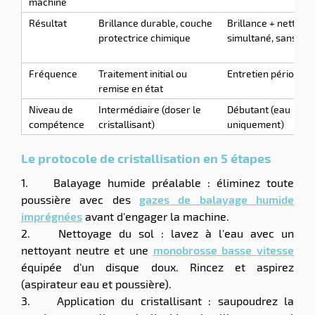
machine
Résultat
Brillance durable, couche
Brillance + nettoya
protectrice chimique
simultané, sans chi
Fréquence
Traitement initial ou
Entretien périodiqu
remise en état
Niveau de
Intermédiaire (doser le
Débutant (eau
compétence
cristallisant)
uniquement)
Le protocole de cristallisation en 5 étapes
1. Balayage humide préalable : éliminez toute
poussière avec des
gazes de balayage humide
imprégnées
avant d'engager la machine.
2. Nettoyage du sol : lavez à l'eau avec un
nettoyant neutre et une
monobrosse basse vitesse
équipée d'un disque doux. Rincez et aspirez
(aspirateur eau et poussière).
3. Application du cristallisant : saupoudrez la