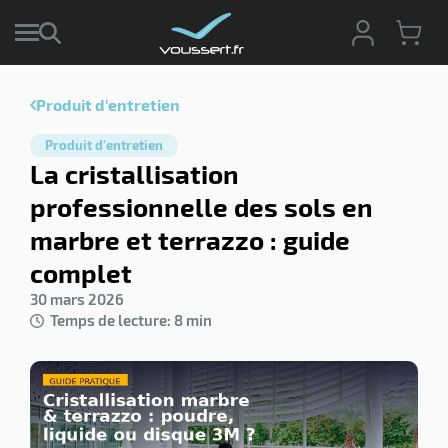
Produit d'entretien
r
Produit d'entretien
r
La cristallisation
cte
professionnelle des sols en
ets
r
marbre et terrazzo : guide
yage
if
age
complet
elle
r
le
30 mars 2026
iel
Temps de lecture: 8 min
oyage
r
erie
pement
ot
x
r
ène
its
agement
retien