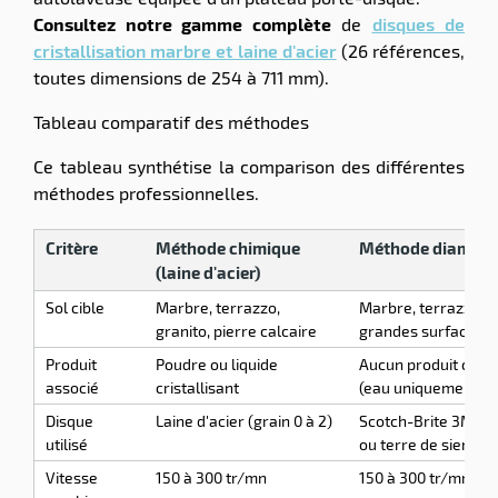
Consultez notre gamme complète
de
disques de
cristallisation marbre et laine d'acier
(26 références,
toutes dimensions de 254 à 711 mm).
Tableau comparatif des méthodes
Ce tableau synthétise la comparison des différentes
méthodes professionnelles.
Critère
Méthode chimique
Méthode diamant
(laine d'acier)
Sol cible
Marbre, terrazzo,
Marbre, terrazzo (i
granito, pierre calcaire
grandes surfaces)
Produit
Poudre ou liquide
Aucun produit chim
associé
cristallisant
(eau uniquement)
Disque
Laine d'acier (grain 0 à 2)
Scotch-Brite 3M m
utilisé
ou terre de sienne
Vitesse
150 à 300 tr/mn
150 à 300 tr/mn