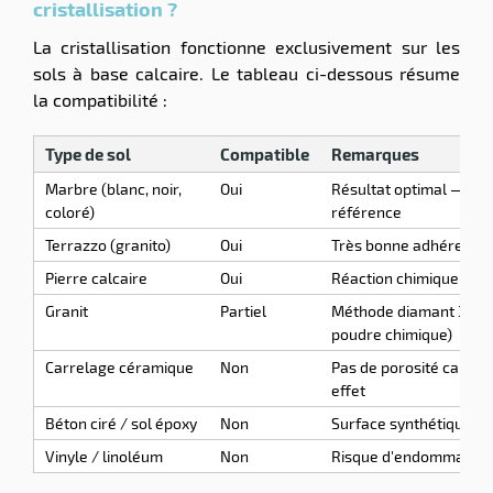
cristallisation ?
La cristallisation fonctionne exclusivement sur les
sols à base calcaire. Le tableau ci-dessous résume
la compatibilité :
Type de sol
Compatible
Remarques
Marbre (blanc, noir,
Oui
Résultat optimal — c'es
coloré)
référence
Terrazzo (granito)
Oui
Très bonne adhérence, 
Pierre calcaire
Oui
Réaction chimique optim
Granit
Partiel
Méthode diamant 3M u
poudre chimique)
Carrelage céramique
Non
Pas de porosité calcaire
effet
Béton ciré / sol époxy
Non
Surface synthétique, n
Vinyle / linoléum
Non
Risque d'endommageme