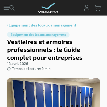
Equipement des locaux aménagement
r
Equipement des locaux aménagement
r
Vestiaires et armoires
cte
professionnels : le Guide
ets
r
complet pour entreprises
yage
if
age
14 avril 2026
elle
r
Temps de lecture: 9 min
le
iel
oyage
r
erie
pement
ot
x
r
ène
its
agement
retien