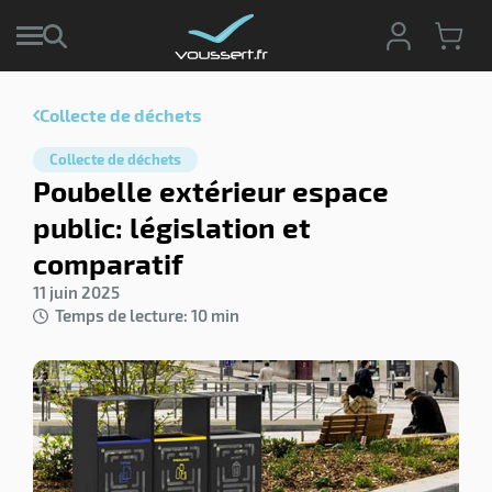
Collecte de déchets
r
Collecte de déchets
r
Poubelle extérieur espace
cte
public: législation et
ets
r
comparatif
yage
if
age
11 juin 2025
elle
r
Temps de lecture: 10 min
le
iel
oyage
r
erie
pement
ot
x
r
ène
its
agement
retien