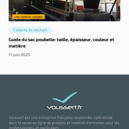
Collecte de déchets
Guide du sac poubelle: taille, épaisseur, couleur et
matière
11 juin 2025
Collecte
de
déchets
Poubelle
de tri
sélectif en
cuisine:
comparatif
Voussert est une entreprise française renommée, spécialisée
et
dans la vente en ligne de produits et matériel d'entretien pour les
obligation
professionnels et particuliers.