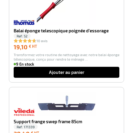
Balai éponge telescopique poignée d’essorage
Ref:
52
10 avis
19,10
19,10
€ HT
€
Transformez votre routine de nettoyage avec notre balai éponge
HT
télescopique, conçu pour rendre le ménage …
9 En stock
r
Ajouter au panier
oyeur
-100%
e
ion
Support frange swep frame 85cm
Ref:
171339
38,40