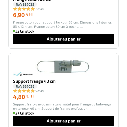
Ref:
887035
7 avis
6,90
6,90
€ HT
€
erie
Frange coton pour support largeur 83 cm. Dimensions Internes
HT
ntaire
83 x 12 h cm. Frange coton 80 cm à poche. …
32 En stock
Ajouter au panier
-100%
Support frange 40 cm
Ref:
887038
r
5 avis
4,80
4,80
€ HT
€
Support frange avec armature métal pour frange de balayage
HT
erie
en largeur 40 cm. Support de frange profession…
27 En stock
Ajouter au panier