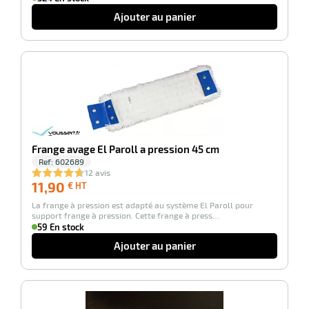
Ajouter au panier
r
-100%
laveuses
Frange avage El Paroll a pression 45 cm
Ref:
602689
12 avis
11,90
11,90
€ HT
€
La frange à pression est adapté au système El Paroll pour
HT
support frange à pression. Cette frange à press…
59 En stock
Ajouter au panier
-100%