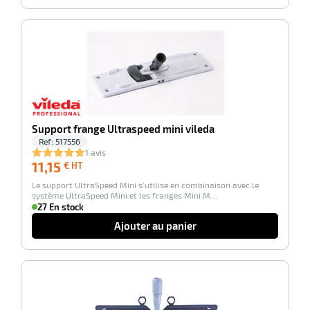
-100%
Support frange Ultraspeed mini vileda
Ref:
517556
1 avis
11,15
11,15
€ HT
€
Le support UltraSpeed Mini s‘utilise en combinaison avec le
HT
système UltraSpeed Mini et les franges Mini M…
27 En stock
Ajouter au panier
-100%