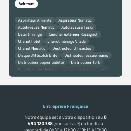
Voir tout
Aspirateur Amiante
Aspirateur Numatic
Autolaveuse Numatic
Autolaveuse Taski
Balai à frange
Cendrier extérieur Rossignol
Chariot hôtel
Chariot ménage Vileda
Chariot Numatic
Destructeur d'Insectes
Disque 3M Scotch Brite
Distributeur essuie mains
Distributeur papier toilette
Distributeur Tork
Enmotion lotus bobine
Essuie mains papier Tork
Gant nitrile
Lavette super chicopee
Monobrosse
Monobrosse Taski
Nappe et serviette de table Noel
Nappe jetable
Papier Smart One Tork
Poubelle cuisine Rossignol
Poubelle murale
Poubelle Rossignol
Poubelle Rubbermaid
Entreprise Française
Raclette vitre professionnelle
Sèche main air pulsé
Notre équipe est à votre disposition au
0
Tork savon
494 120 388
(non surtaxé) du lundi au
vendredi de 8h30 à 12h00 / 13h15 à 17h00