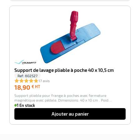
duelle
ments
ssures
-100%
Support de lavage pliable à poche 40 x 10,5 cm
Ref:
602527
17 avis
18,90
18,90
€ HT
€
Support pliable pour frange à poches avec fermeture
HT
magnétique avec pédale. Dimensions: 40 x 10 cm . Poid…
1 En stock
Ajouter au panier