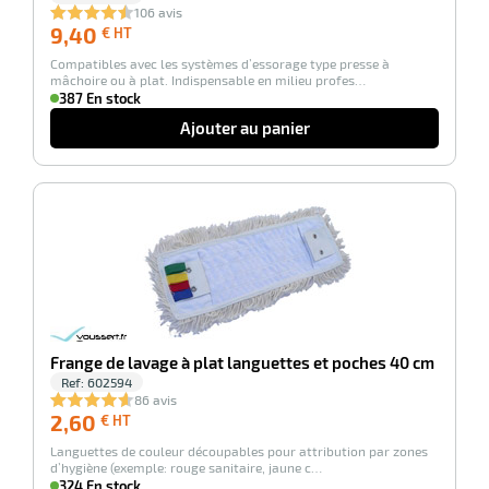
106 avis
9,40
9,40
€ HT
€
Compatibles avec les systèmes d’essorage type presse à
HT
mâchoire ou à plat. Indispensable en milieu profes…
387 En stock
Ajouter au panier
-100%
Frange de lavage à plat languettes et poches 40 cm
Ref:
602594
86 avis
2,60
2,60
€ HT
€
Languettes de couleur découpables pour attribution par zones
HT
d’hygiène (exemple: rouge sanitaire, jaune c…
324 En stock