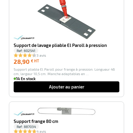
e
brosse
Support de lavage pliable El Paroll à pression
Ref:
602541
3 avis
28,90
28,90
€ HT
€
Support pliable El Paroll pour frange à pression. Longueur 46
HT
cm, largeur 10,5 cm. Manche adaptables en …
14 En stock
Ajouter au panier
-100%
Support frange 80 cm
Ref:
887034
4 avis