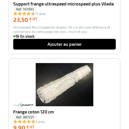
r
Support frange ultraspeed microspeed plus Vileda
Ref:
147593
11 avis
23,50
23,50
€ HT
€
ot
Ultraspeed Microspeed en largeur 40 cm est une référence et
HT
conviendra au nettoyage des sols, murs et pla…
tention
16 En stock
Ajouter au panier
r
-100%
ot
ge
Frange coton 120 cm
Ref:
887221
3 avis
9,90
9,90
€ HT