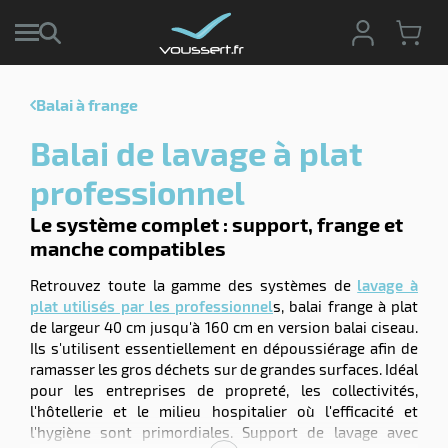
Balai à frange
r
Balai de lavage à plat
r
cte
professionnel
ets
Le système complet : support, frange et
r
yage
manche compatibles
if
age
elle
r
Retrouvez toute la gamme des systèmes de
lavage à
le
iel
plat utilisés par les professionnel
s, balai frange à plat
de largeur 40 cm jusqu'à 160 cm en version balai ciseau.
oyage
Ils s'utilisent essentiellement en dépoussiérage afin de
soire
erie
ramasser les gros déchets sur de grandes surfaces. Idéal
ateur
ot
pour les entreprises de propreté, les collectivités,
l'hôtellerie et le milieu hospitalier où l'efficacité et
l'hygiène sont primordiales. Support de lavage avec