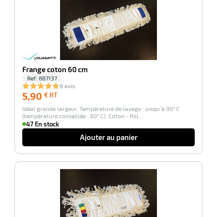
r
Frange coton 60 cm
Ref:
887137
8 avis
5,90
5,90
€ HT
€
e
Idéal grande largeur. Température de lavage : jusqu’à 90° C
HT
(température conseillée : 60° C). Coton - Pol…
47 En stock
Ajouter au panier
-100%