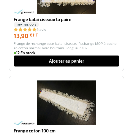
r
Frange balai ciseaux la paire
Ref:
887223
6 avis
13,90
13,90
€ HT
tes
€
Frange de rechange pour balai ciseaux. Rechange MOP à poche
HT
en coton normal avec boutons. Longueur 102 …
12 En stock
Ajouter au panier
r
-100%
fibres
Frange coton 100 cm