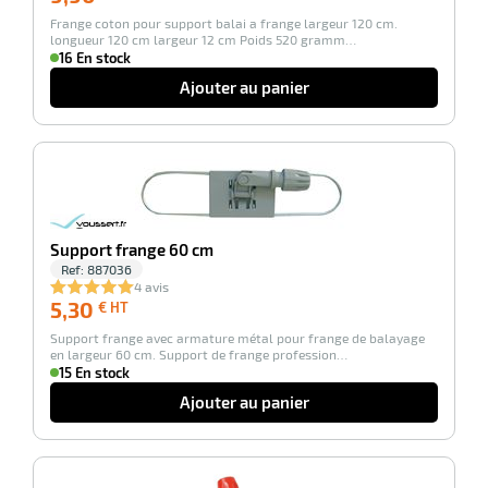
€
Frange coton pour support balai a frange largeur 120 cm.
HT
longueur 120 cm largeur 12 cm Poids 520 gramm…
16 En stock
Ajouter au panier
r
-100%
ot
Support frange 60 cm
ot
Ref:
887036
4 avis
5,30
5,30
€ HT
€
Support frange avec armature métal pour frange de balayage
HT
en largeur 60 cm. Support de frange profession…
15 En stock
Ajouter au panier
r
-100%