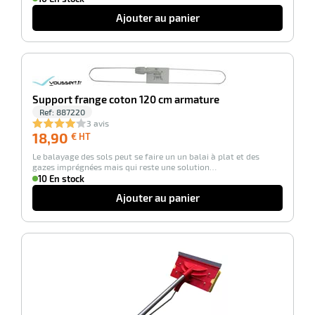
Ajouter au panier
eau
re
-100%
Support frange coton 120 cm armature
Ref:
887220
3 avis
18,90
18,90
€ HT
€
Le balayage des sols peut se faire un un balai à plat et des
HT
gazes imprégnées mais qui reste une solution…
10 En stock
Ajouter au panier
-100%