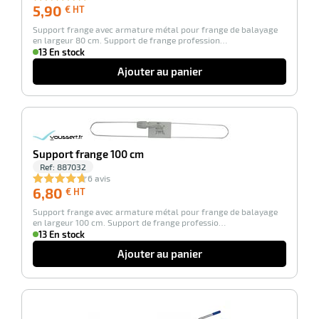
5,90
5,90
€ HT
r
€
Support frange avec armature métal pour frange de balayage
HT
en largeur 80 cm. Support de frange profession…
13 En stock
Ajouter au panier
ge
risation
-100%
Support frange 100 cm
Ref:
887032
r
6 avis
6,80
6,80
€ HT
€
Support frange avec armature métal pour frange de balayage
HT
en largeur 100 cm. Support de frange professio…
le
13 En stock
ssionnelle
Ajouter au panier
-100%