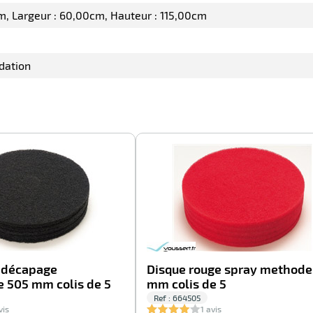
cm
Largeur : 60,00cm
Hauteur : 115,00cm
dation
-20%
r décapage
Disque rouge spray methode
e 505 mm colis de 5
mm colis de 5
Ref : 664505
vis
1 avis