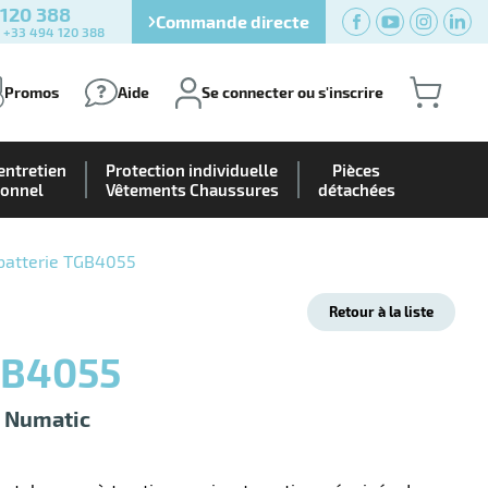
 120 388
Commande directe
) +33 494 120 388
Promos
Aide
Se connecter ou s'inscrire
entretien
Protection individuelle
Pièces
ionnel
Vêtements Chaussures
détachées
batterie TGB4055
Retour à la liste
GB4055
e Numatic