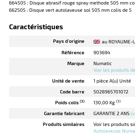
664505 : Disque abrasif rouge spray methode 505 mm col
662505 : Disque vert autolaveuse sol 505 mm colis de 5
Caractéristiques
Pays d’origine
au ROYAUME-U
Référence
903694
Marque
Numatic
Voir les produits 
Unité de vente
1 pièce A(u) Unité
Code barre
5028965701072
(3)
(3)
Poids colis
130,00 Kg
Garantie fabricant
GARANTIE 2 ANS
(v
Produits similaires
Voir les produits si
Autolaveuse Numat