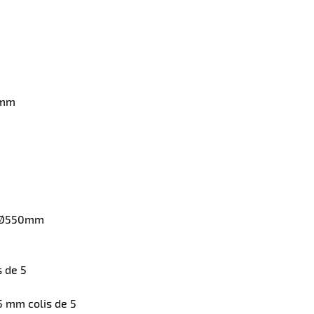
4mm
fe Ø550mm
 de 5
5 mm colis de 5