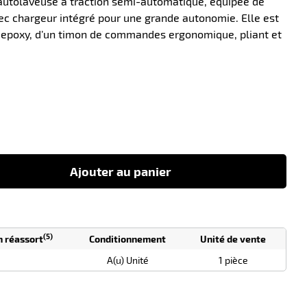
utolaveuse à traction semi-automatique, équipée de
vec chargeur intégré pour une grande autonomie. Elle est
r epoxy, d’un timon de commandes ergonomique, pliant et
-10
Ajouter au panier
(5)
n réassort
Conditionnement
Unité de vente
A(u) Unité
1 pièce