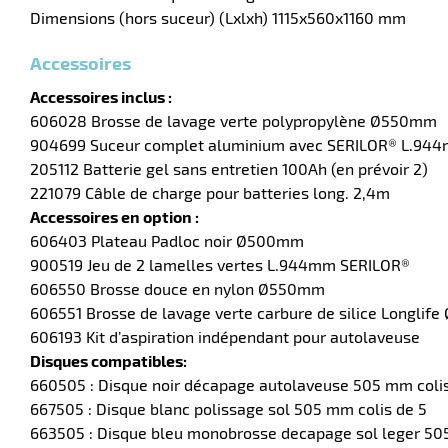
Dimensions (hors suceur) (Lxlxh) 1115x560x1160 mm
Accessoires
Accessoires inclus :
606028 Brosse de lavage verte polypropylène Ø550mm
904699 Suceur complet aluminium avec SERILOR® L.94
205112 Batterie gel sans entretien 100Ah (en prévoir 2)
221079 Câble de charge pour batteries long. 2,4m
Accessoires en option :
606403 Plateau Padloc noir Ø500mm
900519 Jeu de 2 lamelles vertes L.944mm SERILOR®
606550 Brosse douce en nylon Ø550mm
606551 Brosse de lavage verte carbure de silice Longli
606193 Kit d’aspiration indépendant pour autolaveuse
Disques compatibles:
660505 : Disque noir décapage autolaveuse 505 mm colis
667505 : Disque blanc polissage sol 505 mm colis de 5
663505 : Disque bleu monobrosse decapage sol leger 50