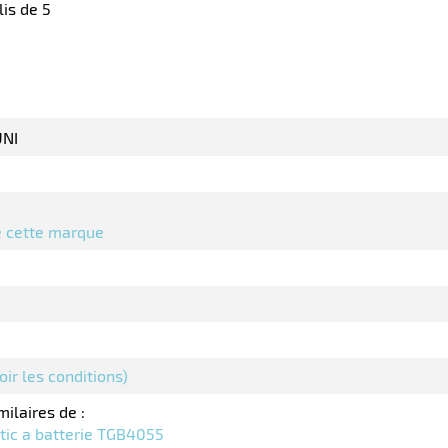
is de 5
NI
de cette marque
oir les conditions)
milaires de :
ic a batterie TGB4055