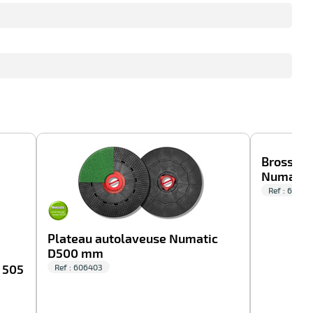
-20%
-100%
Brosse d
Numatic
Ref : 60655
Plateau autolaveuse Numatic
D500 mm
 505
Ref : 606403