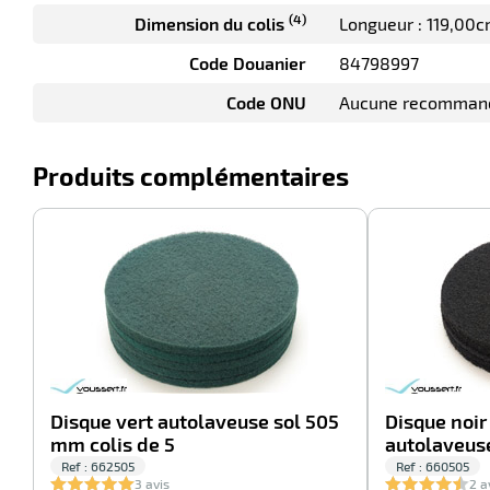
(4)
Dimension du colis
Longueur : 119,00
Code Douanier
84798997
Code ONU
Aucune recomman
Produits complémentaires
-20%
Disque vert autolaveuse sol 505
Disque noi
mm colis de 5
autolaveus
Ref : 662505
Ref : 660505
3 avis
2 a