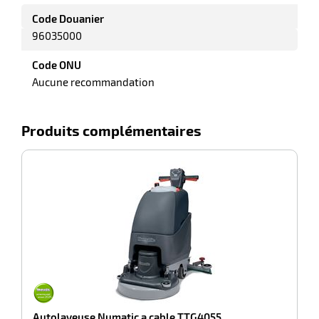
Code Douanier
96035000
r
Code ONU
Aucune recommandation
yeuses
Produits complémentaires
r
-100%
D
rie
geur
Autolaveuse Numatic a cable TTG4055
r