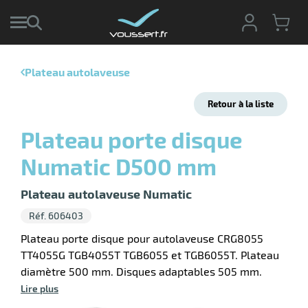
Plateau autolaveuse
r
Retour à la liste
r
cte
Plateau porte disque
ets
r
Numatic D500 mm
yage
if
age
elle
r
Plateau autolaveuse Numatic
le
iel
Réf. 606403
oyage
Plateau porte disque pour autolaveuse CRG8055
soire
erie
TT4055G TGB4055T TGB6055 et TGB6055T. Plateau
ateur
ot
diamètre 500 mm. Disques adaptables 505 mm.
Lire plus