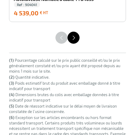
Ref : 904041
4 539,00
4 539,00
3
€ HT
€
HT
erie
ntaire
(1)
Pourcentage calculé sur le prix public conseillé et/ou le prix
généralement constaté et/ou prix ayant été proposé depuis au
moins 1 mois sur le site.
(2)
Quantité indicative.
(3)
Poids estimatif brut du produit avec emballage donné à titre
indicatif pour transport
r
(4)
Dimensions brutes du colis avec emballage données à titre
indicatif pour transport
(5)
Date de réassort indicative sur le délai moyen de livraison
constatée de l’usine concernée.
erie
(6)
Exception sur les articles encombrants ou hors format
standard transport. Certains produits très volumineux ou lourds
nécessitent un traitement transport spécifique non mécanisable
et ne rentre pas dans le cadre des standards transports. Exemple