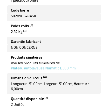
1 pièce A(u) Unité
Code barre
5028965494516
r
(3)
Poids colis
(3)
2,82 Kg
Garantie fabricant
NON CONCERNE
e
Produits similaires
Voir les produits similaires de :
Plateau autolaveuse Numatic D500 mm
(4)
Dimension du colis
Longueur : 51,00cm
Largeur : 51,00cm
Hauteur :
6,00cm
(2)
Quantité disponible
2 Unités