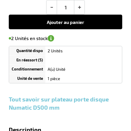
en sus
(1)
conseillé
-
+
217,00
€
HT
Ajouter au panier
'avertir de
le
sa
Minimum
2 Unités en stock
isponibilité
(5)
de
commande
1
2 Unités
Tarif
Unités
dégressif
selon
quantité
A(u) Unité
0
0
0,00
0,00
1
217,00
1 pièce
Unités
Unités
Unité
€ HT
€ HT
€ HT
et
et
et
plus :
plus :
plus :
Tout savoir sur plateau porte disque
Numatic D500 mm
Description