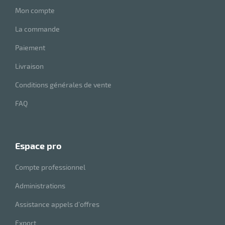
r
Mon compte
La commande
ot
Paiement
tention
Livraison
Conditions générales de vente
r
FAQ
ot
espace pro
ge
Compte professionnel
Administrations
Assistance appels d’offres
Export