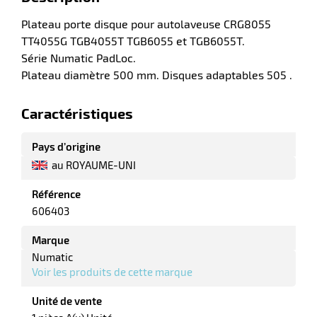
Plateau porte disque pour autolaveuse CRG8055
TT4055G TGB4055T TGB6055 et TGB6055T.
r
Série Numatic PadLoc.
Plateau diamètre 500 mm. Disques adaptables 505 .
laveuses
Caractéristiques
Pays d’origine
au ROYAUME-UNI
Référence
606403
Marque
Numatic
Voir les produits de cette marque
Unité de vente