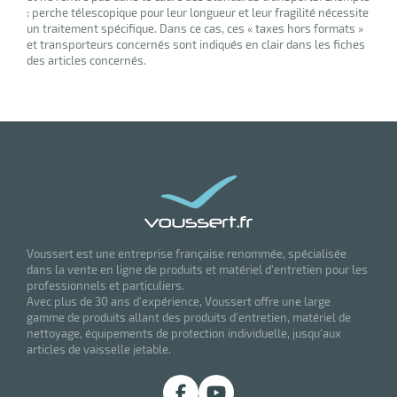
: perche télescopique pour leur longueur et leur fragilité nécessite
un traitement spécifique. Dans ce cas, ces « taxes hors formats »
et transporteurs concernés sont indiqués en clair dans les fiches
des articles concernés.
Voussert est une entreprise française renommée, spécialisée
dans la vente en ligne de produits et matériel d'entretien pour les
professionnels et particuliers.
Avec plus de 30 ans d'expérience, Voussert offre une large
gamme de produits allant des produits d'entretien, matériel de
nettoyage, équipements de protection individuelle, jusqu'aux
articles de vaisselle jetable.