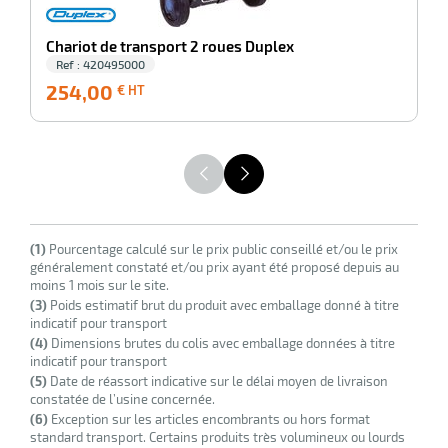
e
Chariot de transport 2 roues Duplex
brosse
Ref : 420495000
254,00
254,00
4
€ HT
€
HT
(1)
Pourcentage calculé sur le prix public conseillé et/ou le prix
généralement constaté et/ou prix ayant été proposé depuis au
moins 1 mois sur le site.
(3)
Poids estimatif brut du produit avec emballage donné à titre
indicatif pour transport
(4)
Dimensions brutes du colis avec emballage données à titre
indicatif pour transport
(5)
Date de réassort indicative sur le délai moyen de livraison
constatée de l’usine concernée.
(6)
Exception sur les articles encombrants ou hors format
standard transport. Certains produits très volumineux ou lourds