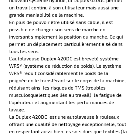
nouveau système hybride, la Duplex 420DC permet
un travail continu à son utilisateur mais aussi une
grande maniabilité de la machine.
En plus de pouvoir être utilisé sans câble, il est
r
possible de changer son sens de marche en
inversant simplement la position du manche. Ce qui
permet un déplacement particulièrement aisé dans
yeuses
tous les sens.
L’autolaveuse Duplex 420DC est breveté système
WRS® (système de réduction de poids). Le système
r
WRS® réduit considérablement le poids de la
poignée en le transférant sur le corps de la machine,
réduisant ainsi les risques de TMS (troubles
rie
musculosquelettiques liés au travail), la fatigue de
geur
l’opérateur et augmentant les performances de
lavage.
La Duplex 420DC est une autolaveuse à rouleaux
offrant une qualité de nettoyage exceptionnelle, tout
en respectant aussi bien les sols durs que textiles (la
r