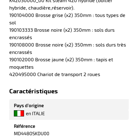
K42030000_00 Kit steam 420 hybride (boitier
r
hybride, chaudière,réservoir).
190104000 Brosse grise (x2) 350mm : tous types de
sol
ale
190103333 Brosse noire (x2) 350mm : sols durs
encrassés
oyage
190108000 Brosse noire (x2) 350mm : sols durs très
encrassés
190102000 Brosse jaune (x2) 350mm : tapis et
moquettes
420495000 Chariot de transport 2 roues
Caractéristiques
Pays d’origine
en ITALIE
Référence
MD448OSKDU00