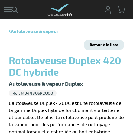
Autolaveuse à vapeur
r
Retour à la liste
r
cte
Rotolaveuse Duplex 420
ets
r
DC hybride
yage
if
age
elle
r
Autolaveuse à vapeur Duplex
le
iel
Réf. MD448OSKDU00
oyage
L'autolaveuse Duplex 420DC est une rotolaveuse de
soire
erie
la gamme Duplex hybride fonctionnant sur batterie
ateur
ot
et par câble. De plus, la rotolaveuse peut produire de
la vapeur pour des performances de nettoyage
optimal lorsqu’elle est reliée au boitier hybride.