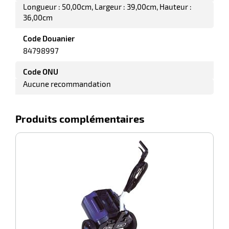
Longueur : 50,00cm
Largeur : 39,00cm
Hauteur :
36,00cm
Code Douanier
84798997
r
Code ONU
Aucune recommandation
ot
Produits complémentaires
ot
-100%
A
r