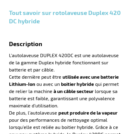
et
et
et
plus :
plus :
plus :
Tout savoir sur rotolaveuse Duplex 420
DC hybride
r
Description
L'autolaveuse DUPLEX 420DC est une autolaveuse
de la gamme Duplex hybride fonctionnant sur
e
batterie et par câble.
Cette dernière peut être
utilisée avec une batterie
Lithium-Ion
ou avec un
boitier hybride
qui permet
de relier la machine
à un câble secteur
lorsque sa
batterie est faible, garantissant une polyvalence
maximale d’utilisation.
De plus, l’autolaveuse
peut produire de la vapeur
pour des performances de nettoyage optimal
lorsqu’elle est reliée au boitier hybride. Grâce à ce