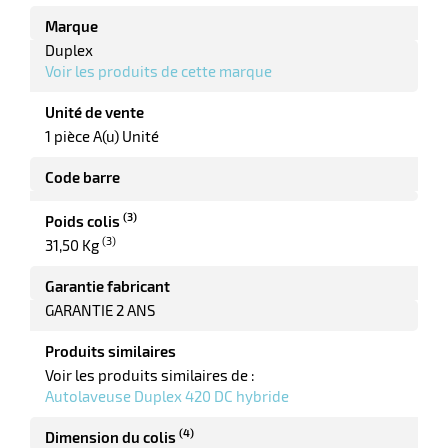
r
Marque
Duplex
Voir les produits de cette marque
ot
Unité de vente
tention
1 pièce A(u) Unité
Code barre
r
(3)
Poids colis
(3)
31,50 Kg
ot
Garantie fabricant
ge
GARANTIE 2 ANS
Produits similaires
Voir les produits similaires de :
Autolaveuse Duplex 420 DC hybride
(4)
Dimension du colis