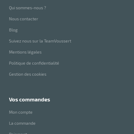
Qui sommes-nous ?
Nous contacter
Blog
r
Suivez nous sur la TeamVoussert
Mentions légales
ot
Politique de confidentialité
Gestion des cookies
ot
vos commandes
Mon compte
r
La commande