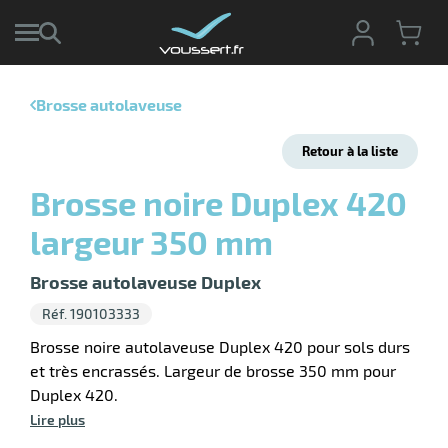
Brosse autolaveuse
r
Retour à la liste
r
cte
Brosse noire Duplex 420
ets
r
largeur 350 mm
yage
if
age
elle
r
Brosse autolaveuse Duplex
le
iel
Réf. 190103333
oyage
Brosse noire autolaveuse Duplex 420 pour sols durs
soire
erie
et très encrassés. Largeur de brosse 350 mm pour
ateur
ot
Duplex 420.
Lire plus