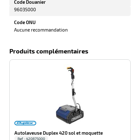
Code Douanier
96035000
Code ONU
erie
ntaire
Aucune recommandation
Produits complémentaires
-100%
r
erie
Autolaveuse Duplex 420 sol et moquette
Ref : 420875000