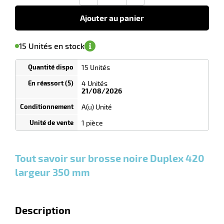
€
HT
Ajouter au panier
'avertir de
r
le
sa
Minimum
15 Unités en stock
isponibilité
(5)
de
21/08/2026
commande
1
15 Unités
Tarif
laveuses
Unités
dégressif
4 Unités
selon
21/08/2026
quantité
A(u) Unité
0
0
0,00
0,00
1
54,90
1 pièce
Unités
Unités
Unité
€ HT
€ HT
€ HT
et
et
et
plus :
plus :
plus :
Tout savoir sur brosse noire Duplex 420
largeur 350 mm
Description