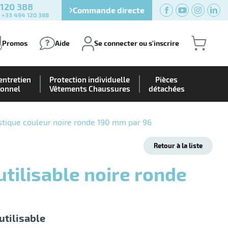
 120 388
Commande directe
) +33 494 120 388
Promos
Aide
Se connecter ou s'inscrire
entretien
Protection individuelle
Pièces
ionnel
Vêtements Chaussures
détachées
stique couleur noire ronde 190 mm par 96
Retour à la liste
utilisable