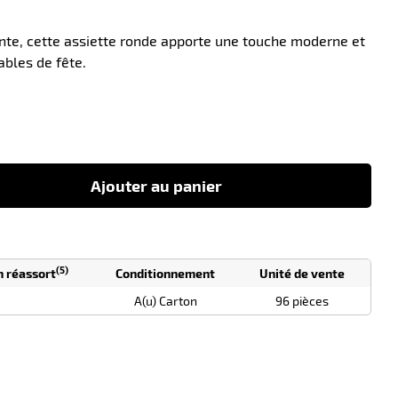
ante, cette assiette ronde apporte une touche moderne et
ables de fête.
-10
Ajouter au panier
(5)
n réassort
Conditionnement
Unité de vente
A(u) Carton
96 pièces