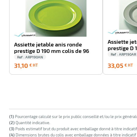
Assiette je
Assiette jetable anis ronde
prestige D 
prestige D 190 mm colis de 96
Ref : ARP190AR
Ref : ARP190AN
31,10
3
31,10
33,05
€ HT
€ HT
€
€
HT
H
(1)
Pourcentage calculé sur le prix public conseillé et/ou le prix généra
(2)
Quantité indicative.
(3)
Poids estimatif brut du produit avec emballage donné à titre indicati
(4)
Dimensions brutes du colis avec emballage données à titre indicatif