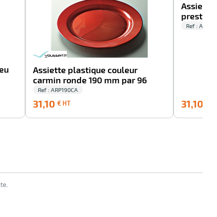
Assiette
prestige
Ref : ARP1
leu
Assiette plastique couleur
carmin ronde 190 mm par 96
Ref : ARP190CA
31,10
31,10
31,10
€ HT
€ H
€
HT
te.