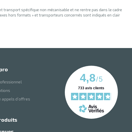
nt transport spécifique non mécanisable et ne rentre pas dans le cadre
taxes hors formats » et transporteurs concernés sont indiqués en clair
 pro
4,8
/
5
ofessionnel
733
avis clients
ations
 appels d’offres
roduits
arques