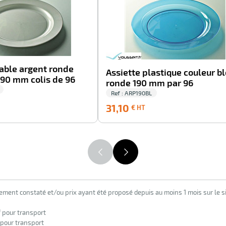
table argent ronde
Assiette plastique couleur b
190 mm colis de 96
ronde 190 mm par 96
Ref : ARP190BL
3,05
31,10
31,10
€ HT
€
T
HT
lement constaté et/ou prix ayant été proposé depuis au moins 1 mois sur le si
f pour transport
 pour transport