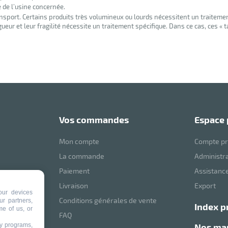
e de l’usine concernée.
nsport. Certains produits très volumineux ou lourds nécessitent un traiteme
eur et leur fragilité nécessite un traitement spécifique. Dans ce cas, ces « 
vos commandes
espace
Mon compte
Compte pr
La commande
Administr
Paiement
Assistance
mVoussert
Livraison
Export
our devices
Conditions générales de vente
ur partners,
index p
me of us, or
ité
FAQ
ty programs,
nos m