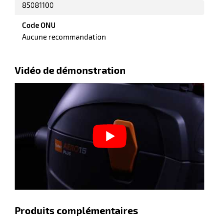
85081100
Code ONU
Aucune recommandation
r
Vidéo de démonstration
ot
ot
r
Produits complémentaires