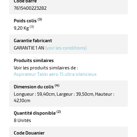
Code barre
r
7615400223282
(3)
Poids colis
ot
(3)
9,20 Kg
tention
Garantie fabricant
GARANTIE 1 AN
(voir les conditions)
r
Produits similaires
Voir les produits similaires de :
Aspirateur Taski aero 15 ultra silencieux
ot
(4)
Dimension du colis
ge
Longueur : 59,40cm
Largeur : 39,50cm
Hauteur :
42,10cm
(2)
Quantité disponible
8 Unités
Code Douanier