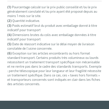
(1)
Pourcentage calculé sur le prix public conseillé et/ou le prix
généralement constaté et/ou prix ayant été proposé depuis au
r
moins 1 mois sur le site.
(2)
Quantité indicative.
(3)
Poids estimatif brut du produit avec emballage donné à titre
indicatif pour transport
tes
(4)
Dimensions brutes du colis avec emballage données à titre
indicatif pour transport
(5)
Date de réassort indicative sur le délai moyen de livraison
constatée de l’usine concernée.
(6)
Exception sur les articles encombrants ou hors format
standard transport. Certains produits très volumineux ou lourds
nécessitent un traitement transport spécifique non mécanisable
et ne rentre pas dans le cadre des standards transports. Exemple
r
: perche télescopique pour leur longueur et leur fragilité nécessite
un traitement spécifique. Dans ce cas, ces « taxes hors formats »
et transporteurs concernés sont indiqués en clair dans les fiches
des articles concernés.
fibres