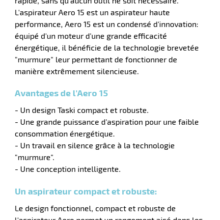
rapide, sans qu'aucun outil ne soit nécessaire.
L'aspirateur Aero 15 est un aspirateur haute
performance, Aero 15 est un condensé d'innovation:
équipé d'un moteur d'une grande efficacité
énergétique, il bénéficie de la technologie brevetée
r
"murmure" leur permettant de fonctionner de
manière extrêmement silencieuse.
Avantages de l'Aero 15
e
- Un design Taski compact et robuste.
- Une grande puissance d'aspiration pour une faible
consommation énergétique.
- Un travail en silence grâce à la technologie
"murmure".
- Une conception intelligente.
Un aspirateur compact et robuste:
Le design fonctionnel, compact et robuste de
l'aspirateur Aero permet un rangement aisé dans les