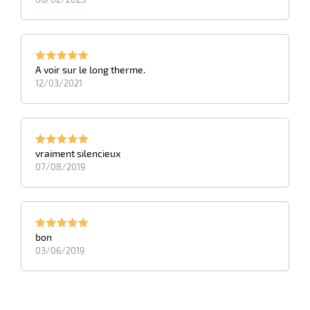
A voir sur le long therme.
12/03/2021
vraiment silencieux
r
07/08/2019
ge
if
bon
03/06/2019
on