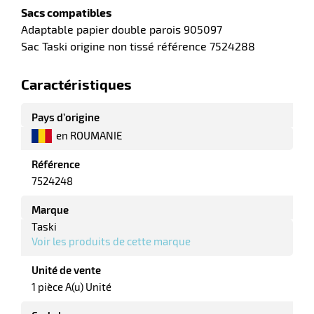
Sacs compatibles
r
Adaptable papier double parois 905097
Sac Taski origine non tissé référence 7524288
ale
Caractéristiques
oyage
Pays d’origine
en ROUMANIE
Référence
7524248
Marque
Taski
Voir les produits de cette marque
Unité de vente
1 pièce A(u) Unité