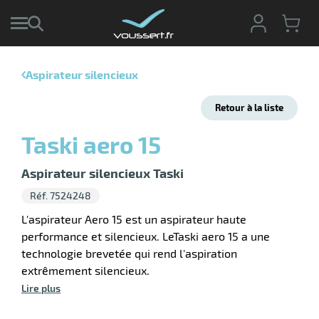
Aspirateur silencieux
r
Retour à la liste
r
cte
Taski aero 15
ets
r
yage
Aspirateur silencieux Taski
if
age
Réf. 7524248
elle
r
le
iel
L'aspirateur Aero 15 est un aspirateur haute
performance et silencieux. LeTaski aero 15 a une
oyage
technologie brevetée qui rend l'aspiration
soire
erie
ateur
ot
extrêmement silencieux.
Lire plus