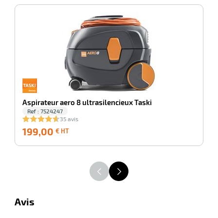
e
-100%
As
brosse
Aspirateur aero 8 ultrasilencieux Taski
Ref : 7524247
35 avis
199,00
199,00
2
€ HT
€
HT
Avis