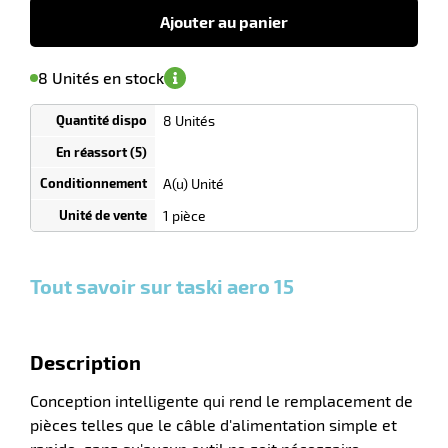
€
HT
Ajouter au panier
'avertir de
le
sa
Minimum
r
8 Unités en stock
isponibilité
(5)
de
commande
1
8 Unités
Tarif
Unités
dégressif
laveuses
selon
quantité
A(u) Unité
0
0
0,00
0,00
1
267,00
1 pièce
Unités
Unités
Unité
€ HT
€ HT
€ HT
et
et
et
plus :
plus :
plus :
Tout savoir sur taski aero 15
Description
Conception intelligente qui rend le remplacement de
pièces telles que le câble d'alimentation simple et