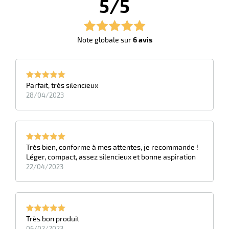
5/5
r
Note globale sur
6 avis
ge
risation
Parfait, très silencieux
28/04/2023
r
Très bien, conforme à mes attentes, je recommande !
Léger, compact, assez silencieux et bonne aspiration
le
22/04/2023
ssionnelle
Très bon produit
06/02/2023