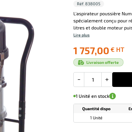
Réf. 838005
L'aspirateur poussière Num
spécialement conçu pour ré
litres et double moteur pu
Lire plus
0 avis
1 757,00
€ HT
Ecotaxe
Prix
Livraison offerte
: 0,00 €
public
en sus
(1)
conseillé
1 757,00
-
+
€
HT
M'avertir de
le
sa
Minimum
1 Unité en stock
disponibilité
(5)
de
commande
1
Quantité dispo
E
Tarif
Unités
dégressif
1 Unité
selon
quantité