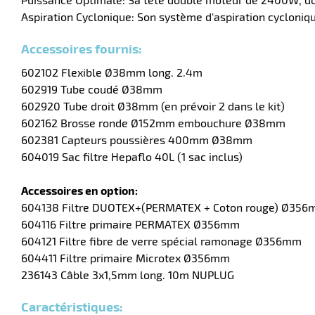
Aspiration Cyclonique: Son système d'aspiration cycloniqu
Accessoires fournis:
602102 Flexible Ø38mm long. 2.4m
602919 Tube coudé Ø38mm
602920 Tube droit Ø38mm (en prévoir 2 dans le kit)
602162 Brosse ronde Ø152mm embouchure Ø38mm
602381 Capteurs poussières 400mm Ø38mm
604019 Sac filtre Hepaflo 40L (1 sac inclus)
Accessoires en option:
604138 Filtre DUOTEX+(PERMATEX + Coton rouge) Ø35
604116 Filtre primaire PERMATEX Ø356mm
604121 Filtre fibre de verre spécial ramonage Ø356mm
604411 Filtre primaire Microtex Ø356mm
236143 Câble 3x1,5mm long. 10m NUPLUG
Caractéristiques: