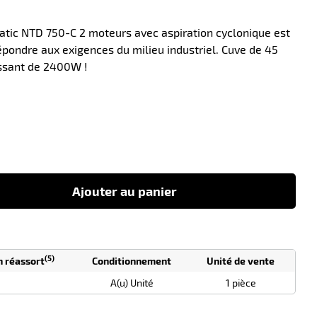
atic NTD 750-C 2 moteurs avec aspiration cyclonique est
pondre aux exigences du milieu industriel. Cuve de 45
issant de 2400W !
-10
Ajouter au panier
(5)
n réassort
Conditionnement
Unité de vente
A(u) Unité
1 pièce