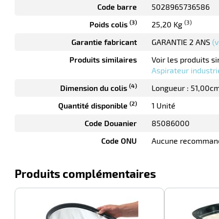
Code barre
5028965736586
(3)
(3)
Poids colis
25,20 Kg
Garantie fabricant
GARANTIE 2 ANS
(v
Produits similaires
Voir les produits si
Aspirateur industr
(4)
Dimension du colis
Longueur : 51,00c
(2)
Quantité disponible
1 Unité
Code Douanier
85086000
Code ONU
Aucune recomman
Produits complémentaires
-100%