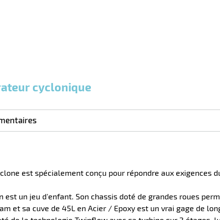
rateur cyclonique
mentaires
lone est spécialement conçu pour répondre aux exigences du mi
 est un jeu d'enfant. Son chassis doté de grandes roues perm
oam et sa cuve de 45L en Acier / Epoxy est un vrai gage de lon
é de la technologie Twinflow avec sa turbine sur 2 étages, l