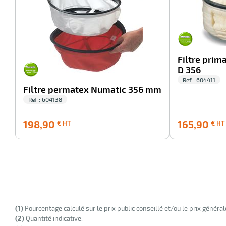
Filtre prim
D 356
Ref : 604411
Filtre permatex Numatic 356 mm
Ref : 604138
198,90
198,90
165,90
€ HT
€ HT
€
HT
(1)
Pourcentage calculé sur le prix public conseillé et/ou le prix généra
(2)
Quantité indicative.