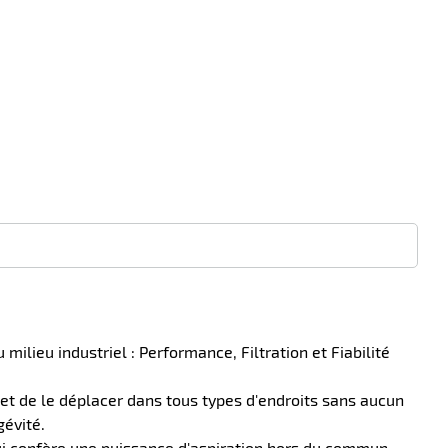
lieu industriel : Performance, Filtration et Fiabilité
et de le déplacer dans tous types d'endroits sans aucun
gévité.
ui confère une puissance d'aspiration hors du commun.