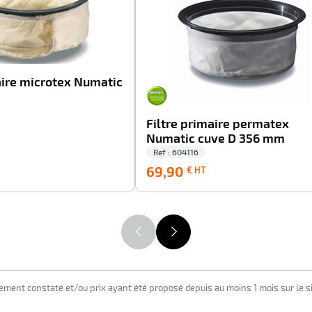
aire microtex Numatic
Filtre primaire permatex
Numatic cuve D 356 mm
Ref : 604116
165,90
69,90
69,90
€ HT
€
€
HT
HT
lement constaté et/ou prix ayant été proposé depuis au moins 1 mois sur le si