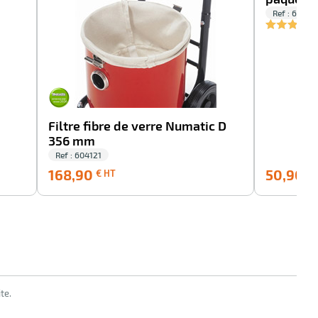
Ref : 60401
Filtre fibre de verre Numatic D
356 mm
Ref : 604121
168,90
168,90
50,90
€ HT
€ 
€
HT
te.