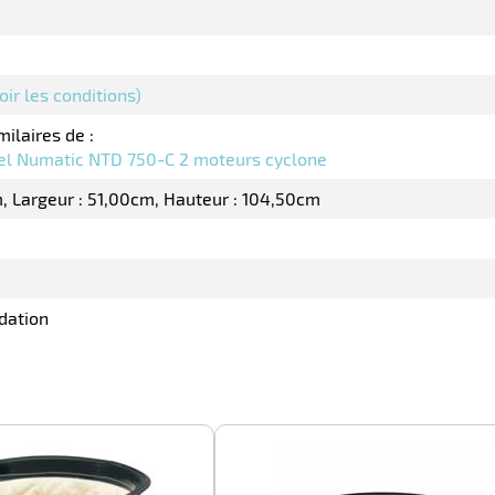
oir les conditions)
milaires de :
iel Numatic NTD 750-C 2 moteurs cyclone
m
Largeur : 51,00cm
Hauteur : 104,50cm
dation
-100%