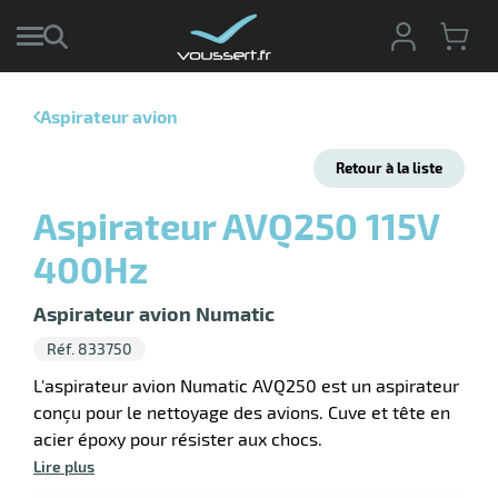
Aspirateur avion
r
Retour à la liste
r
cte
Aspirateur AVQ250 115V
ets
r
400Hz
yage
if
age
elle
r
Aspirateur avion Numatic
le
iel
Réf. 833750
oyage
L'aspirateur avion Numatic AVQ250 est un aspirateur
soire
erie
conçu pour le nettoyage des avions. Cuve et tête en
ateur
ot
acier époxy pour résister aux chocs.
Lire plus