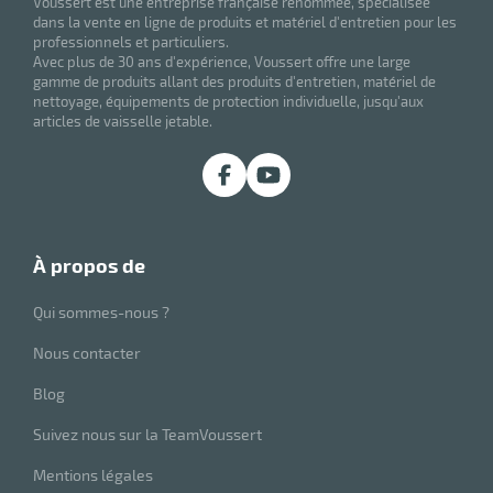
Voussert est une entreprise française renommée, spécialisée
dans la vente en ligne de produits et matériel d'entretien pour les
professionnels et particuliers.
Avec plus de 30 ans d'expérience, Voussert offre une large
gamme de produits allant des produits d'entretien, matériel de
nettoyage, équipements de protection individuelle, jusqu'aux
articles de vaisselle jetable.
r
ot
à propos de
ot
Qui sommes-nous ?
Nous contacter
Blog
Suivez nous sur la TeamVoussert
r
Mentions légales