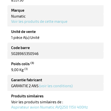
833750
Marque
Numatic
erie
Voir les produits de cette marque
ntaire
Unité de vente
1 pièce A(u) Unité
Code barre
5028965350546
(3)
Poids colis
(3)
9,00 Kg
r
Garantie fabricant
GARANTIE 2 ANS
(voir les conditions)
erie
Produits similaires
Voir les produits similaires de :
Aspirateur avion Numatic AVQ250 115V 400Hz