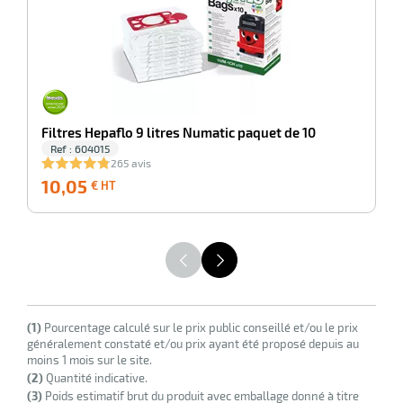
r
ale
oyage
Filtres Hepaflo 9 litres Numatic paquet de 10
Ref : 604015
265 avis
10,05
10,05
1
€ HT
€
HT
(1)
Pourcentage calculé sur le prix public conseillé et/ou le prix
généralement constaté et/ou prix ayant été proposé depuis au
moins 1 mois sur le site.
(2)
Quantité indicative.
(3)
Poids estimatif brut du produit avec emballage donné à titre