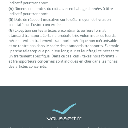
r
indicatif pour transport
(4)
Dimensions brutes du colis avec emballage données à titre
indicatif pour transport
(5)
Date de réassort indicative sur le délai moyen de livraison
ot
constatée de l’usine concernée.
(6)
Exception sur les articles encombrants ou hors format
tention
standard transport. Certains produits très volumineux ou lourds
nécessitent un traitement transport spécifique non mécanisable
et ne rentre pas dans le cadre des standards transports. Exemple
: perche télescopique pour leur longueur et leur fragilité nécessite
r
un traitement spécifique. Dans ce cas, ces « taxes hors formats »
et transporteurs concernés sont indiqués en clair dans les fiches
des articles concernés.
ot
ge