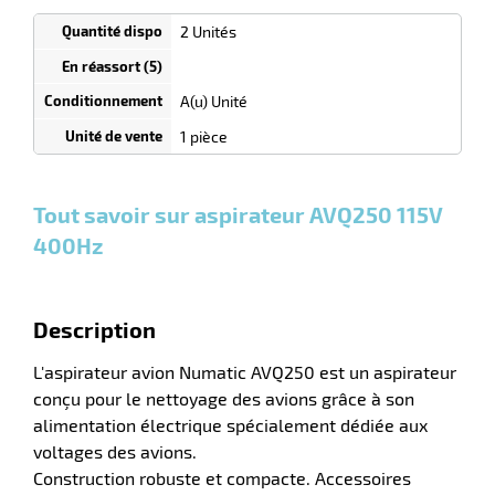
commande
1
2 Unités
Tarif
Unités
dégressif
selon
r
quantité
A(u) Unité
0
0
0,00
0,00
1
710,00
1 pièce
Unités
Unités
Unité
€ HT
€ HT
€ HT
laveuses
et
et
et
plus :
plus :
plus :
Tout savoir sur aspirateur AVQ250 115V
400Hz
Description
L'aspirateur avion Numatic AVQ250 est un aspirateur
conçu pour le nettoyage des avions grâce à son
alimentation électrique spécialement dédiée aux
voltages des avions.
Construction robuste et compacte. Accessoires