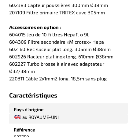
602383 Capteur poussières 300mm Ø38mm
207109 Filtre primaire TRITEX cuve 305mm
Accessoires en option :
r
604015 Jeu de 10 fi ltres Hepafl o 9L
604309 Filtre secondaire «Microtex» Hepa
602160 Bec suceur plat long. 305mm Ø38mm
yeuses
602926 Racleur plat inox long. 610mm Ø38mm
602227 Turbo brosse à air avec adaptateur
r
Ø32/38mm
220311 Câble 2x1mm2 long. 18,5m sans plug
rie
Caractéristiques
geur
Pays d’origine
au ROYAUME-UNI
Référence
r