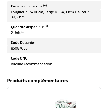
(4)
Dimension du colis
Longueur : 34,00cm
Largeur : 34,00cm
Hauteur :
39,50cm
(2)
Quantité disponible
2 Unités
Code Douanier
85087000
Code ONU
Aucune recommandation
Produits complémentaires
-100%
S
1