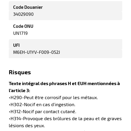
Code Douanier
34029090
it
Code ONU
tien
ule
UN1719
r
UFI
M6EH-U1YV-F009-052J
it
ne
Risques
r
Texte intégral des phrases H et EUH mentionnées à
l'article 3:
•H290-Peut être corrosif pour les métaux.
n
•H302-Nocif en cas d'ingestion.
fectant
•H312-Nocif par contact cutané.
•H314-Provoque des brûlures de la peau et de graves
lésions des yeux.