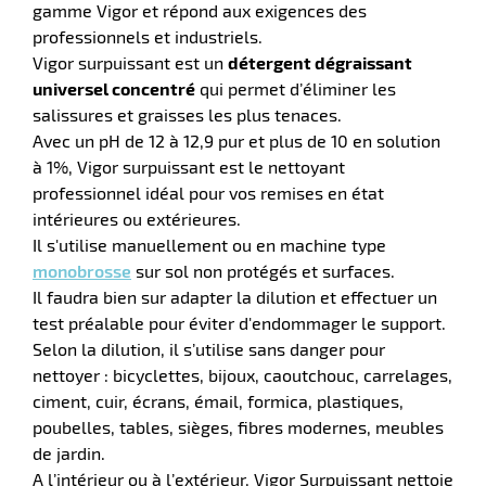
gamme Vigor et répond aux exigences des
professionnels et industriels.
Vigor surpuissant est un
détergent dégraissant
universel concentré
qui permet d’éliminer les
salissures et graisses les plus tenaces.
Avec un pH de 12 à 12,9 pur et plus de 10 en solution
à 1%, Vigor surpuissant est le nettoyant
professionnel idéal pour vos remises en état
intérieures ou extérieures.
Il s'utilise manuellement ou en machine type
monobrosse
sur sol non protégés et surfaces.
Il faudra bien sur adapter la dilution et effectuer un
r
test préalable pour éviter d'endommager le support.
Selon la dilution, il s’utilise sans danger pour
nettoyer : bicyclettes, bijoux, caoutchouc, carrelages,
tien
ciment, cuir, écrans, émail, formica, plastiques,
ette
poubelles, tables, sièges, fibres modernes, meubles
e
r
de jardin.
A l’intérieur ou à l’extérieur, Vigor Surpuissant nettoie