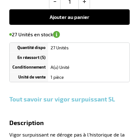
tien
-
+
18,45
€
HT
Ajouter au panier
uet
'avertir de
le
sa
Minimum
27 Unités en stock
isponibilité
(5)
de
commande
1
27 Unités
Tarif
Unités
dégressif
selon
quantité
A(u) Unité
r
0
0
0,00
0,00
1
18,45
1 pièce
Unités
Unités
Unité
€ HT
€ HT
€ HT
et
et
et
plus :
plus :
plus :
Tout savoir sur vigor surpuissant 5L
tien
Description
Vigor surpuissant ne déroge pas à l'historique de la