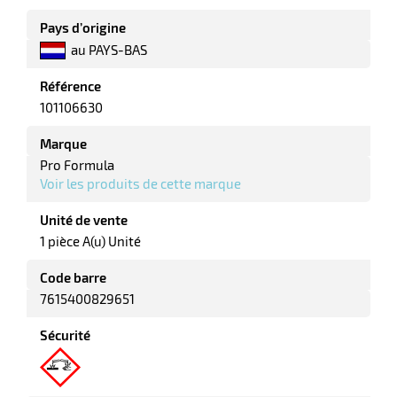
Pays d’origine
tes
au PAYS-BAS
bles
Référence
101106630
r
Marque
Pro Formula
Voir les produits de cette marque
ge
Unité de vente
1 pièce A(u) Unité
Code barre
7615400829651
r
Sécurité
ge