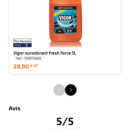
Vigor surodorant fresh force 5L
Ref : 100874682
28,90
28,90
1
€ HT
€
HT
Avis
5/5