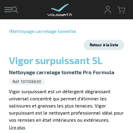
Nettoyage carrelage tomette
r
Retour à la liste
r
cte
Vigor surpuissant 5L
ets
r
yage
Nettoyage carrelage tomette Pro Formula
if
age
Réf. 101106630
elle
r
le
iel
Vigor surpuissant est un détergent dégraissant
universel concentré qui permet d’éliminer les
oyage
r
salissures et graisses les plus tenaces. Vigor
erie
pement
ot
surpuissant est le nettoyant professionnel idéal pour
x
r
vos remises en état intérieures ou extérieures.
ène
its
Lire plus
agement
retien