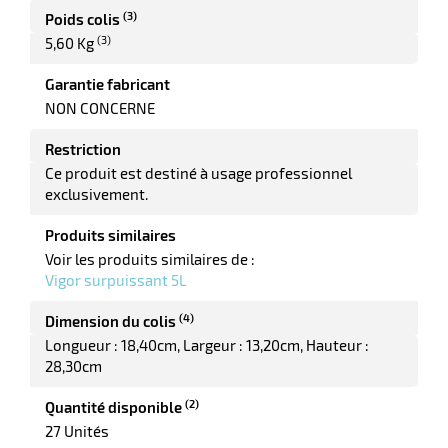
elle
(3)
Poids colis
(3)
5,60 Kg
Garantie fabricant
NON CONCERNE
Restriction
Ce produit est destiné à usage professionnel
exclusivement.
r
Produits similaires
Voir les produits similaires de :
Vigor surpuissant 5L
it
tien
(4)
Dimension du colis
ne
Longueur : 18,40cm
Largeur : 13,20cm
Hauteur :
28,30cm
(2)
Quantité disponible
27 Unités
r