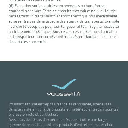
constatée de l’usine concernée.
(6)
Exception sur les articles encombrants ou hors format
standard transport. Certains produits très volumineux ou lourds
nécessitent un traitement transport spécifique non mécanisable
et ne rentre pas dans le cadre des standards transports. Exemple
: perche télescopique pour leur longueur et leur fragilité nécessite
un traitement spécifique. Dans ce cas, ces « taxes hors formats »
et transporteurs concernés sont indiqués en clair dans les fiches
des articles concernés.
Voussert est une entreprise française renommée, spécialisée
dans la vente en ligne de produits et matériel d'entretien pour les
professionnels et particuliers.
Avec plus de 30 ans d'expérience, Voussert offre une large
gamme de produits allant des produits d'entretien, matériel de