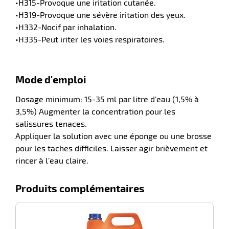
•H315-Provoque une iritation cutanée.
•H319-Provoque une sévère iritation des yeux.
•H332-Nocif par inhalation.
•H335-Peut iriter les voies respiratoires.
Mode d'emploi
Dosage minimum: 15-35 ml par litre d’eau (1,5% à
3,5%) Augmenter la concentration pour les
r
salissures tenaces.
Appliquer la solution avec une éponge ou une brosse
pour les taches difficiles. Laisser agir brièvement et
ction
rincer à l’eau claire.
duelle
ments
ssures
Produits complémentaires
-100%
M