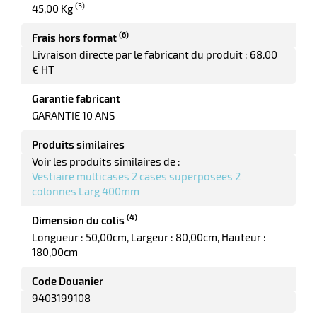
(3)
45,00 Kg
(6)
Frais hors format
Livraison directe par le fabricant du produit : 68.00
€ HT
r
Garantie fabricant
GARANTIE 10 ANS
Produits similaires
Voir les produits similaires de :
tion
Vestiaire multicases 2 cases superposees 2
colonnes Larg 400mm
r
(4)
Dimension du colis
Longueur : 50,00cm
Largeur : 80,00cm
Hauteur :
180,00cm
aires
Code Douanier
ires
9403199108