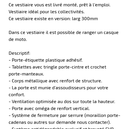
Ce vestiaire vous est livré monté, prêt à l'emploi.
Vestiaire idéal pour les collectivités.
r
Ce vestiaire existe en version: larg 300mm
Dans ce vestiaire il est possible de ranger un casque
e
de moto.
rique
Descriptif:
- Porte-étiquette plastique adhésif.
- Tablettes avec tringle porte-cintre et crochet
porte-manteaux.
r
- Corps métallique avec renfort de structure.
- La porte est munie d'assoudisseurs pour votre
confort.
ite
- Ventilation optimisée au dos sur toute la hauteur.
lisation
- Porte avec oméga de renfort vertical.
- Système de fermeture par serrure (moraillon porte-
cadenas ou autres sur demande nous contacter).
- Système antidégondable exclusif et breveté EVP,