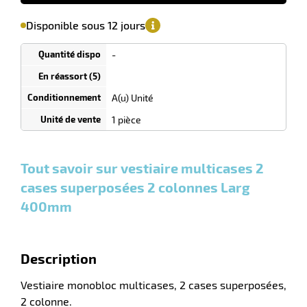
'avertir de
le
sa
Minimum
Disponible sous 12 jours
isponibilité
(5)
de
r
commande
1
-
Tarif
Unités
dégressif
selon
ier
quantité
n
A(u) Unité
0
0
0,00
0,00
1
575,00
1 pièce
r
Unités
Unités
Unité
€ HT
€ HT
€ HT
et
et
et
plus :
plus :
plus :
Tout savoir sur vestiaire multicases 2
icateur
cases superposées 2 colonnes Larg
400mm
r
Description
e
eux
Vestiaire monobloc multicases, 2 cases superposées,
2 colonne.