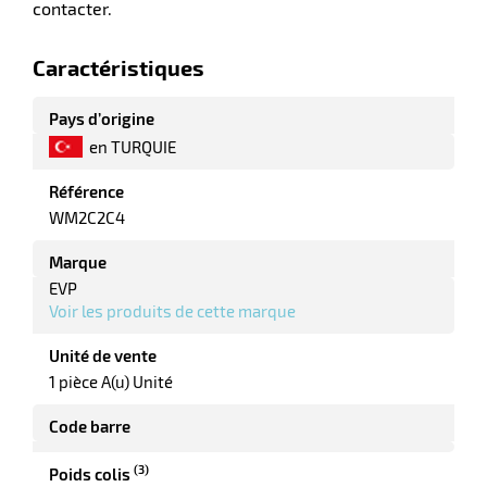
contacter.
Caractéristiques
riel
Pays d’origine
en TURQUIE
Référence
WM2C2C4
Marque
EVP
Voir les produits de cette marque
r
Unité de vente
1 pièce A(u) Unité
Code barre
ieur
(3)
Poids colis