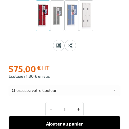
n
r
pement
 avis
575,00
€ HT
-10
ier
Livraison
Prix
Ecotaxe : 1,80 € en sus
offerte
public
(1)
conseillé
Choisissez votre Couleur
575,00
€
HT
-
+
Ajouter au panier