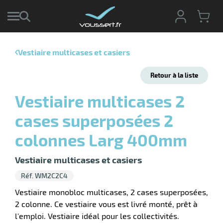
Vestiaire multicases et casiers
r
Retour à la liste
r
cte
Vestiaire multicases 2
ets
r
cases superposées 2
yage
if
age
colonnes Larg 400mm
elle
r
le
iel
Vestiaire multicases et casiers
oyage
r
Réf. WM2C2C4
erie
pement
ot
Vestiaire monobloc multicases, 2 cases superposées,
x
2 colonne. Ce vestiaire vous est livré monté, prêt à
ucteur
ène
l'emploi. Vestiaire idéal pour les collectivités.
ectes
agement