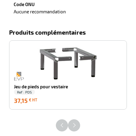
Code ONU
Aucune recommandation
Produits complémentaires
-100%
r
r
its
Jeu de pieds pour vestaire
retien
Ref : PDS
ssionnel
37,15
37,15
€ HT
ction
€
duelle
HT
ments
ssures