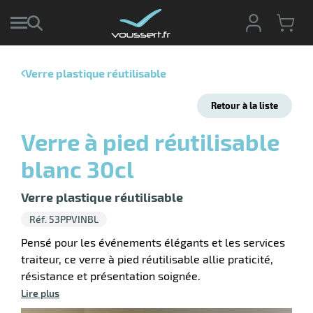
Verre plastique réutilisable
r
Retour à la liste
r
cte
Verre à pied réutilisable
ets
r
blanc 30cl
yage
if
age
elle
Verre plastique réutilisable
ne
le
Réf. 53PPVINBL
yage
Pensé pour les événements élégants et les services
traiteur, ce verre à pied réutilisable allie praticité,
résistance et présentation soignée.
Lire plus
r