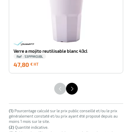
r
Verre a mojito reutilisable blanc 43cl
Ref : 53PPMOJBL
47,80
47,80
4
€ HT
€
elle
HT
isable
(1)
Pourcentage calculé sur le prix public conseillé et/ou le prix
généralement constaté et/ou prix ayant été proposé depuis au
moins 1 mois sur le site.
r
(2)
Quantité indicative.