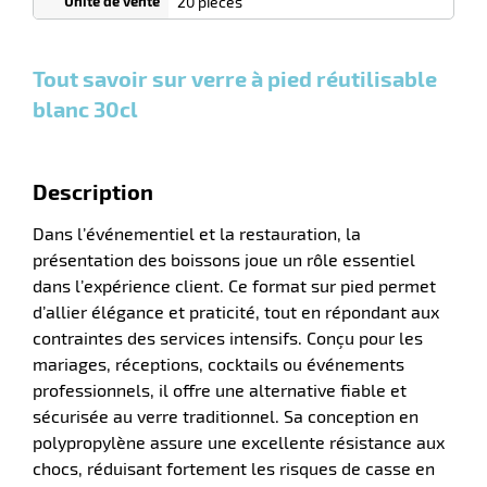
20 pièces
Cartons
Cartons
Carton
€ HT
€ HT
€ HT
et plus
et plus
et
r
:
:
plus :
Tout savoir sur verre à pied réutilisable
blanc 30cl
e
s
r
Description
Dans l’événementiel et la restauration, la
présentation des boissons joue un rôle essentiel
e
el
dans l’expérience client. Ce format sur pied permet
d’allier élégance et praticité, tout en répondant aux
contraintes des services intensifs. Conçu pour les
mariages, réceptions, cocktails ou événements
professionnels, il offre une alternative fiable et
sécurisée au verre traditionnel. Sa conception en
polypropylène assure une excellente résistance aux
chocs, réduisant fortement les risques de casse en