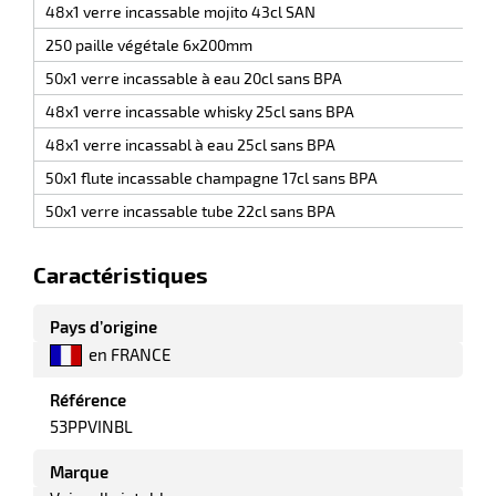
r
48x1 verre incassable mojito 43cl SAN
250 paille végétale 6x200mm
50x1 verre incassable à eau 20cl sans BPA
tte
48x1 verre incassable whisky 25cl sans BPA
rt
48x1 verre incassabl à eau 25cl sans BPA
r
50x1 flute incassable champagne 17cl sans BPA
50x1 verre incassable tube 22cl sans BPA
it
ueil
Caractéristiques
Pays d’origine
en FRANCE
Référence
53PPVINBL
Marque