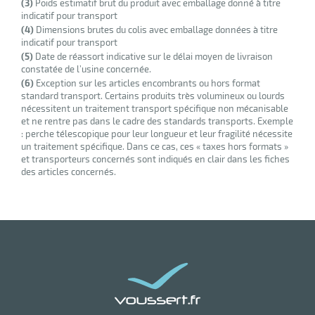
(3)
Poids estimatif brut du produit avec emballage donné à titre
indicatif pour transport
(4)
Dimensions brutes du colis avec emballage données à titre
r
iel
indicatif pour transport
(5)
Date de réassort indicative sur le délai moyen de livraison
oyage
constatée de l’usine concernée.
r
erie
(6)
Exception sur les articles encombrants ou hors format
pement
ot
standard transport. Certains produits très volumineux ou lourds
nécessitent un traitement transport spécifique non mécanisable
x
r
et ne rentre pas dans le cadre des standards transports. Exemple
ène
its
: perche télescopique pour leur longueur et leur fragilité nécessite
agement
retien
un traitement spécifique. Dans ce cas, ces « taxes hors formats »
ssionnel
et transporteurs concernés sont indiqués en clair dans les fiches
ction
des articles concernés.
duelle
ments
ssures