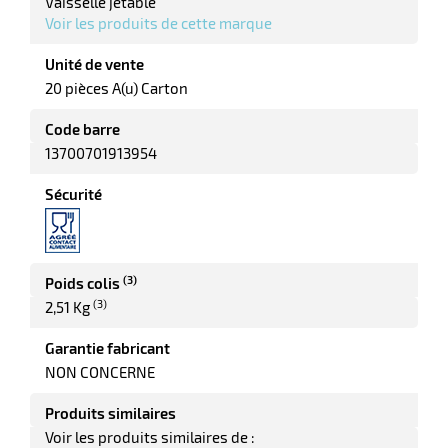
Vaisselle jetable
Voir les produits de cette marque
r
Unité de vente
20 pièces A(u) Carton
ette
Code barre
13700701913954
e
Sécurité
(3)
Poids colis
(3)
2,51 Kg
Garantie fabricant
r
NON CONCERNE
Produits similaires
ette
Voir les produits similaires de :