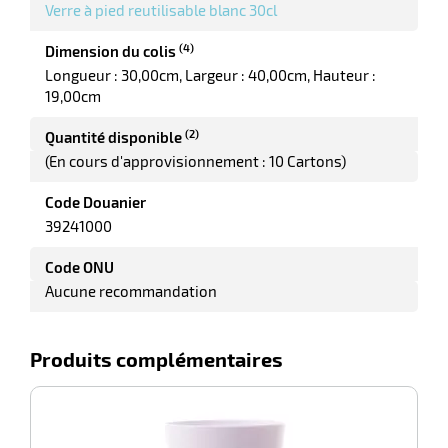
r
Verre à pied reutilisable blanc 30cl
(4)
Dimension du colis
Longueur : 30,00cm
Largeur : 40,00cm
Hauteur :
19,00cm
(2)
Quantité disponible
(En cours d'approvisionnement : 10 Cartons)
Code Douanier
39241000
r
Code ONU
Aucune recommandation
elle
le
Produits complémentaires
gradable
-100%
Fl