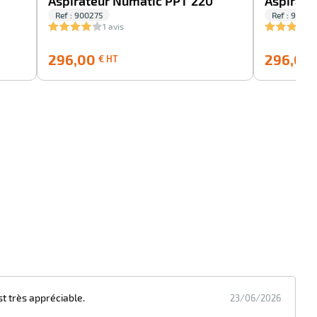
Aspirateur Numatic PPT 220
Aspirate
Ref : 900275
Ref : 90027
1 avis
296,00
296,00
296,00
€ HT
€
HT
st très appréciable.
23/06/2026