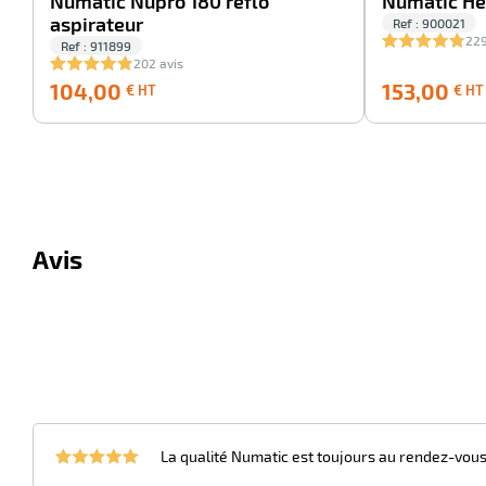
Numatic Nupro 180 reflo
Numatic He
aspirateur
Ref : 900021
229
Ref : 911899
202 avis
104,00
104,00
153,00
€ HT
€ HT
€
HT
Avis
La qualité Numatic est toujours au rendez-vous, 