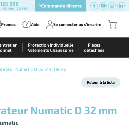
 120 388
Commande directe
) +33 494 120 388
Promos
Aide
Se connecter ou s'inscrire
entretien
Protection individuelle
Pièces
ionnel
Vêtements Chaussures
détachées
pirateur Numatic D 32 mm Henry
Retour à la liste
irateur Numatic D 32 mm
Numatic