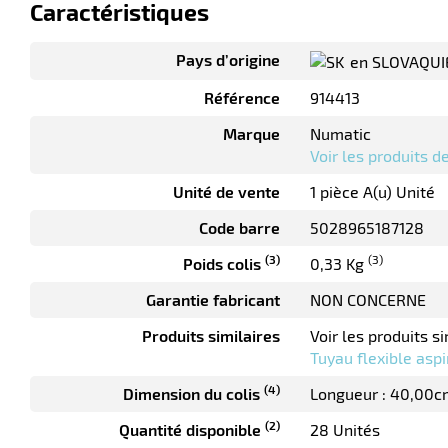
Caractéristiques
Pays d’origine
en SLOVAQUI
Référence
914413
Marque
Numatic
Voir les produits 
Unité de vente
1 pièce A(u) Unité
Code barre
5028965187128
(3)
(3)
Poids colis
0,33 Kg
Garantie fabricant
NON CONCERNE
Produits similaires
Voir les produits si
Tuyau flexible as
(4)
Dimension du colis
Longueur : 40,00c
(2)
Quantité disponible
28 Unités