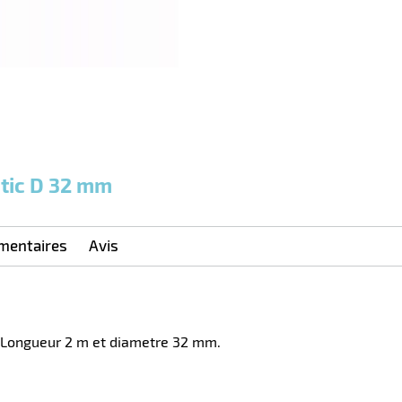
Unités
Unités
Unité
€ HT
€ HT
€ HT
et
et
et
plus :
plus :
plus :
atic D 32 mm
mentaires
Avis
. Longueur 2 m et diametre 32 mm.