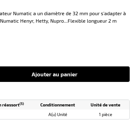
irateur Numatic a un diamètre de 32 mm pour s'adapter à
Numatic Henyr, Hetty, Nupro...Flexible longueur 2 m
-10
Ajouter au panier
(5)
n réassort
Conditionnement
Unité de vente
A(u) Unité
1 pièce