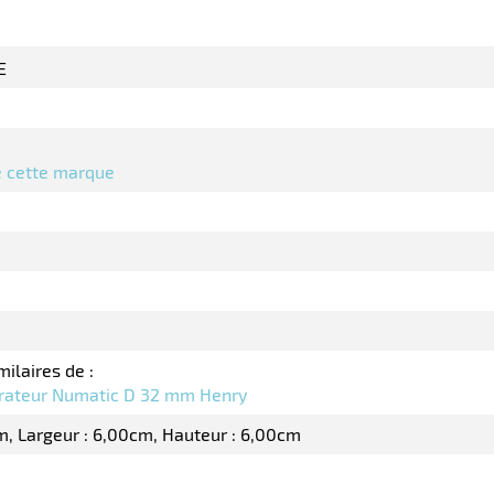
E
de cette marque
milaires de :
pirateur Numatic D 32 mm Henry
m
Largeur : 6,00cm
Hauteur : 6,00cm