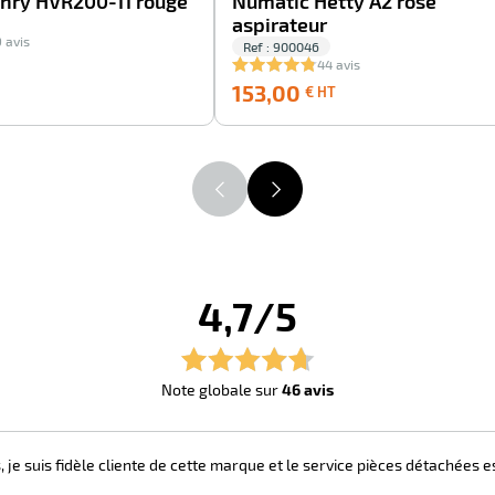
nry HVR200-11 rouge
Numatic Hetty A2 rose
aspirateur
 avis
Ref : 900046
44 avis
153,00
153,00
153,00
€ HT
€
€
HT
HT
4,7/5
Note globale sur
46 avis
je suis fidèle cliente de cette marque et le service pièces détachées e