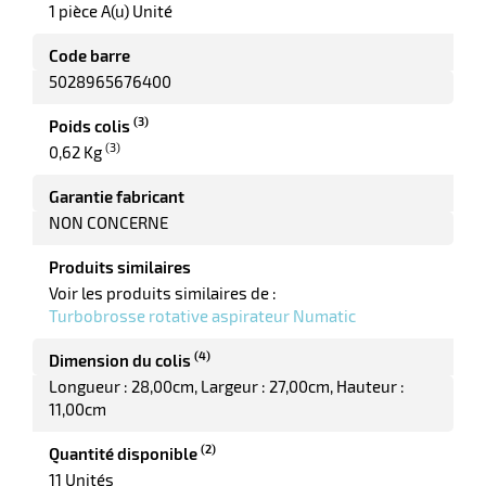
1 pièce A(u) Unité
Code barre
5028965676400
r
(3)
Poids colis
(3)
0,62 Kg
Garantie fabricant
NON CONCERNE
e
Produits similaires
Voir les produits similaires de :
Turbobrosse rotative aspirateur Numatic
(4)
Dimension du colis
Longueur : 28,00cm
Largeur : 27,00cm
Hauteur :
11,00cm
(2)
Quantité disponible
11 Unités