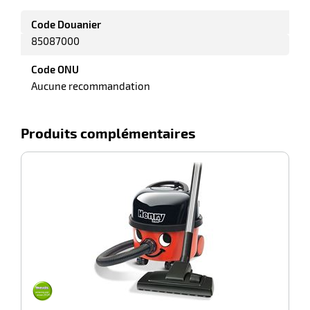
Code Douanier
85087000
r
Code ONU
Aucune recommandation
yeuses
Produits complémentaires
r
-100%
N
rie
geur
r