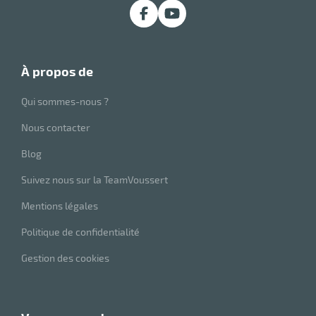
r
à propos de
ge
risation
Qui sommes-nous ?
Nous contacter
Blog
r
Suivez nous sur la TeamVoussert
Mentions légales
le
Politique de confidentialité
ssionnelle
Gestion des cookies