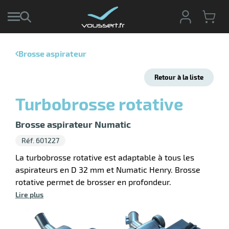
Brosse aspirateur
r
Retour à la liste
r
cte
Turbobrosse rotative
ets
r
yage
Brosse aspirateur Numatic
if
age
Réf. 601227
elle
r
le
iel
La turbobrosse rotative est adaptable à tous les
aspirateurs en D 32 mm et Numatic Henry. Brosse
oyage
rotative permet de brosser en profondeur.
soire
erie
ateur
ot
Lire plus