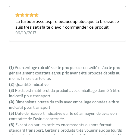
La turbobrosse aspire beaucoup plus que la brosse. Je
suis très satisfaite d'avoir commander ce produit
06/10/2017
r
ot
(1)
Pourcentage calculé sur le prix public conseillé et/ou le prix
généralement constaté et/ou prix ayant été proposé depuis au
ot
moins 1 mois sur le site.
(2)
Quantité indicative.
(3)
Poids estimatif brut du produit avec emballage donné à titre
indicatif pour transport
(4)
Dimensions brutes du colis avec emballage données à titre
indicatif pour transport
(5)
Date de réassort indicative sur le délai moyen de livraison
constatée de l’usine concernée.
r
(6)
Exception sur les articles encombrants ou hors format
standard transport. Certains produits très volumineux ou lourds