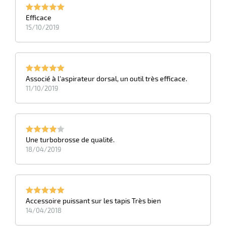
r
Efficace
15/10/2019
ot
tention
Associé à l'aspirateur dorsal, un outil très efficace.
11/10/2019
r
ot
Une turbobrosse de qualité.
18/04/2019
ge
Accessoire puissant sur les tapis Très bien
14/04/2018