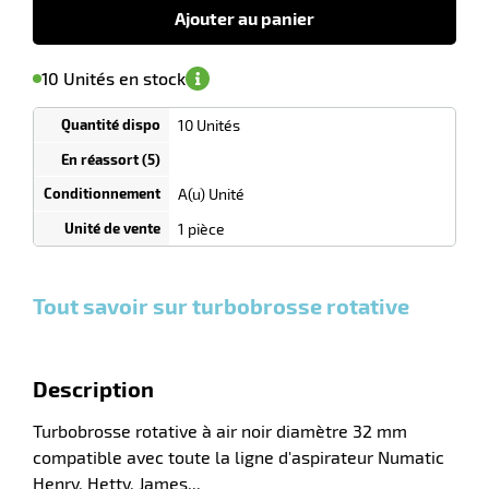
HT
Ajouter au panier
'avertir de
le
sa
Minimum
10 Unités en stock
isponibilité
(5)
de
commande
1
10 Unités
Tarif
Unités
dégressif
selon
quantité
A(u) Unité
0
0
0,00
0,00
1
59,70
1 pièce
Unités
Unités
Unité
€ HT
€ HT
€ HT
et
et
et
plus :
plus :
plus :
Tout savoir sur turbobrosse rotative
Description
Turbobrosse rotative à air noir diamètre 32 mm
compatible avec toute la ligne d'aspirateur Numatic
Henry, Hetty, James...