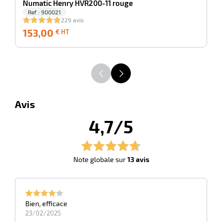
Numatic Henry HVR200-11 rouge
Ref : 900021
229 avis
153,00
153,00
1
€ HT
erie
€
ntaire
HT
Avis
4,7/5
r
Note globale sur
13 avis
erie
Bien, efficace
23/02/2025