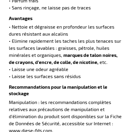
• Parfum frais
• Sans rinçage, ne laisse pas de traces
tes
Avantages
bles
• Nettoie et dégraisse en profondeur les surfaces
dures résistant aux alcalins
• Elimine rapidement les taches les plus tenaces sur
r
les surfaces lavables : graisses, pétrole, huiles
minérales et organiques,
marques de talon noires,
de crayons, d'encre, de colle, de nicotine,
etc.
ge
• Laisse une odeur agréable
• Laisse les surfaces sans résidus
Recommandations pour la manipulation et le
stockage
Manipulation : les recommandations complètes
r
relatives aux précautions de manipulation et
d'élimination du produit sont disponibles sur la Fiche
de Données de Sécurité, accessible sur Internet :
ge
www.diese-fds.com.