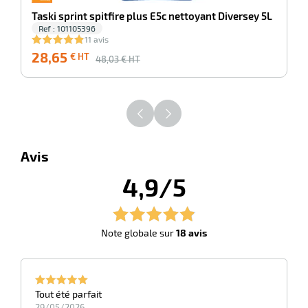
Taski sprint spitfire plus E5c nettoyant Diversey 5L
Ref : 101105396
11 avis
28,65
€ HT
48,03
€ HT
Avis
4,9/5
Note globale sur
18 avis
Tout été parfait
29/05/2026