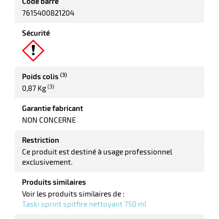
Code barre
7615400821204
Sécurité
it
tien
ule
r
(3)
Poids colis
(3)
0,87 Kg
it
Garantie fabricant
ne
NON CONCERNE
r
Restriction
Ce produit est destiné à usage professionnel
exclusivement.
n
fectant
Produits similaires
Voir les produits similaires de :
Taski sprint spitfire nettoyant 750 ml