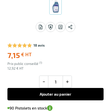
tien
uet
18 avis
7,15
€ HT
-45
r
Livraison
(1)
Ecotaxe
Prix public conseillé
offerte
: 0,00 €
12,92 € HT
en sus
tien
-
+
Ajouter au panier
'avertir de
le
sa
Minimum
90 Pistolets en stock
isponibilité
(5)
de