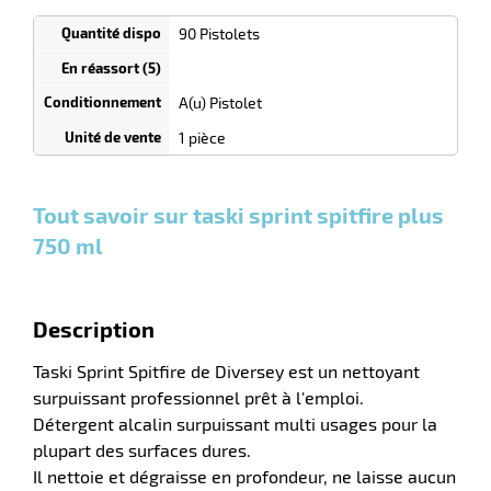
commande
1
90 Pistolets
Tarif
Pistolets
dégressif
selon
quantité
A(u) Pistolet
0
0
0,00
0,00
1
12,92
1 pièce
Pistolets
Pistolets
Pistolet
€ HT
€ HT
€ HT
et plus :
et plus :
et plus
:
Tout savoir sur taski sprint spitfire plus
750 ml
r
Description
Taski Sprint Spitfire de Diversey est un nettoyant
tien
surpuissant professionnel prêt à l'emploi.
ette
Détergent alcalin surpuissant multi usages pour la
plupart des surfaces dures.
e
r
Il nettoie et dégraisse en profondeur, ne laisse aucun