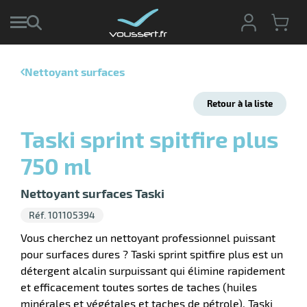
Nettoyant surfaces
r
Retour à la liste
r
cte
Taski sprint spitfire plus
ets
r
750 ml
yage
if
age
elle
Nettoyant surfaces Taski
r
le
iel
Réf. 101105394
oyage
r
Vous cherchez un nettoyant professionnel puissant
erie
pement
pour surfaces dures ? Taski sprint spitfire plus est un
ot
détergent alcalin surpuissant qui élimine rapidement
x
r
ène
et efficacement toutes sortes de taches (huiles
its
agement
retien
minérales et végétales et taches de pétrole). Taski