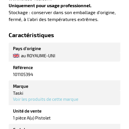
elle
Uniquement pour usage professionnel.
Stockage : conserver dans son emballage d'origine,
fermé, à l'abri des températures extrêmes.
Caractéristiques
Pays d’origine
au ROYAUME-UNI
r
Référence
101105394
it
Marque
tien
Taski
ne
Voir les produits de cette marque
Unité de vente
1 pièce A(u) Pistolet
r