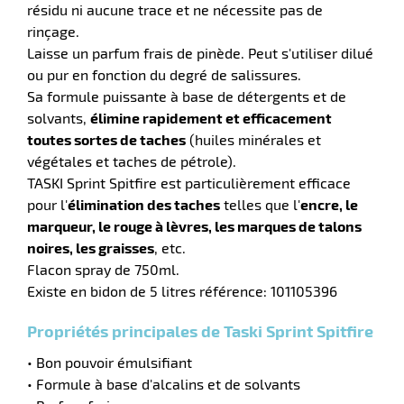
résidu ni aucune trace et ne nécessite pas de
rinçage.
tien
Laisse un parfum frais de pinède. Peut s'utiliser dilué
aire
ou pur en fonction du degré de salissures.
Sa formule puissante à base de détergents et de
solvants,
élimine rapidement et efficacement
toutes sortes de taches
(huiles minérales et
végétales et taches de pétrole).
r
TASKI Sprint Spitfire est particulièrement efficace
pour l'
élimination des taches
telles que l'
encre, le
marqueur, le rouge à lèvres, les marques de talons
tien
noires, les graisses
, etc.
Flacon spray de 750ml.
ce
Existe en bidon de 5 litres référence: 101105396
Propriétés principales de Taski Sprint Spitfire
• Bon pouvoir émulsifiant
r
• Formule à base d'alcalins et de solvants