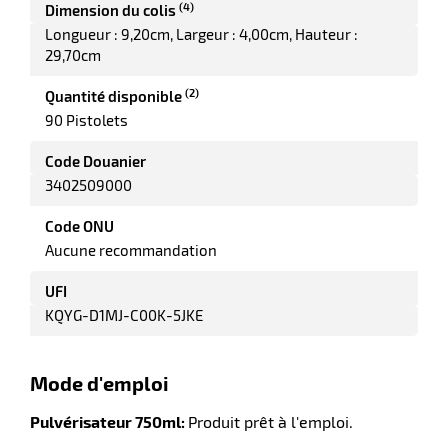
(4)
Dimension du colis
Longueur : 9,20cm
Largeur : 4,00cm
Hauteur :
29,70cm
(2)
Quantité disponible
90 Pistolets
Code Douanier
3402509000
r
Code ONU
Aucune recommandation
UFI
ction
duelle
KQYG-D1MJ-C00K-5JKE
ments
ssures
Mode d'emploi
Pulvérisateur 750ml:
Produit prêt à l'emploi.