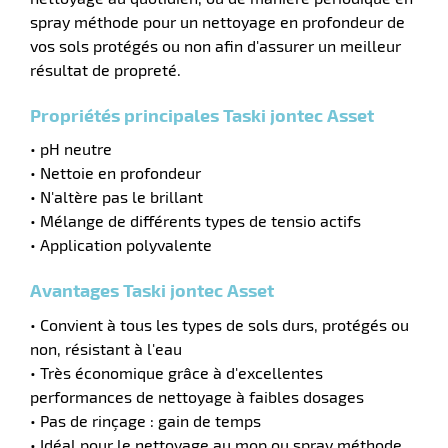
spray méthode pour un nettoyage en profondeur de
vos sols protégés ou non afin d'assurer un meilleur
résultat de propreté.
Propriétés principales Taski jontec Asset
• pH neutre
• Nettoie en profondeur
• N'altère pas le brillant
• Mélange de différents types de tensio actifs
• Application polyvalente
r
Avantages Taski jontec Asset
• Convient à tous les types de sols durs, protégés ou
non, résistant à l'eau
tien
• Très économique grâce à d'excellentes
ette
performances de nettoyage à faibles dosages
e
r
• Pas de rinçage : gain de temps
• Idéal pour le nettoyage au mop ou spray méthode