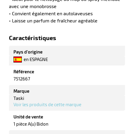
avec une monobrosse
tien
• Convient également en autolaveuses
aire
• Laisse un parfum de fraîcheur agréable
Caractéristiques
Pays d’origine
r
en ESPAGNE
Référence
tien
7512667
Marque
ce
Taski
Voir les produits de cette marque
Unité de vente
r
1 pièce A(u) Bidon