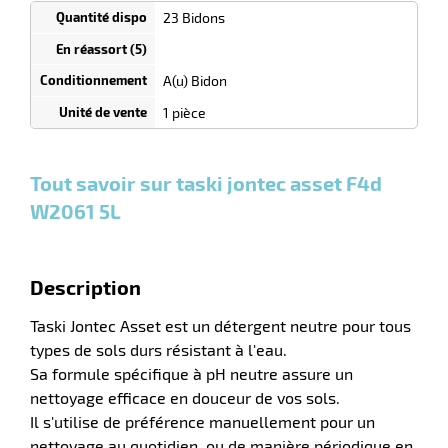
tien
1
23 Bidons
Tarif
Bidons
dégressif
selon
uet
quantité
A(u) Bidon
0
0
0,00
0,00
1
54,10
1 pièce
Bidons
Bidons
Bidon
€ HT
€ HT
€ HT
et
et
et
plus :
plus :
plus :
Tout savoir sur taski jontec asset F4d
W2061 5L
r
Description
tien
Taski Jontec Asset est un détergent neutre pour tous
types de sols durs résistant à l'eau.
Sa formule spécifique à pH neutre assure un
nettoyage efficace en douceur de vos sols.
Il s'utilise de préférence manuellement pour un
nettoyage au quotidien, ou de manière périodique en