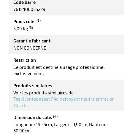
Code barre
7615400035229
tes
(3)
Poids colis
bles
(3)
5,09 Kg
Garantie fabricant
r
NON CONCERNE
Restriction
ge
Ce produit est destiné à usage professionnel
exclusivement.
Produits similaires
Voir les produits similaires de :
Taski Jontec asset F4d nettoyant neutre entretien
sol 5 L
r
(4)
Dimension du colis
Longueur : 14,35cm
Largeur : 9,90cm
Hauteur :
ge
30,90cm