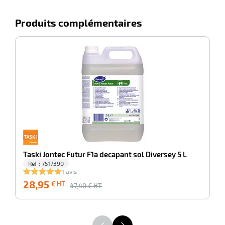
Produits complémentaires
-39%
Ta
Taski Jontec Futur F1a decapant sol Diversey 5 L
Ref : 7517390
1 avis
28,95
5
€ HT
47,40
€ HT