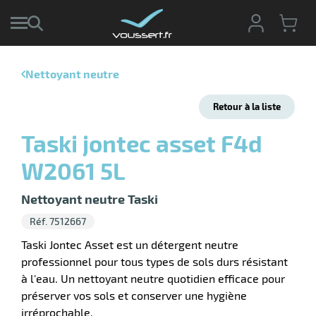
Nettoyant neutre
r
Retour à la liste
r
cte
Taski jontec asset F4d
ets
r
W2061 5L
yage
if
age
elle
Nettoyant neutre Taski
r
le
iel
Réf. 7512667
oyage
r
Taski Jontec Asset est un détergent neutre
erie
pement
professionnel pour tous types de sols durs résistant
ot
à l'eau. Un nettoyant neutre quotidien efficace pour
x
r
ène
préserver vos sols et conserver une hygiène
its
agement
retien
irréprochable.