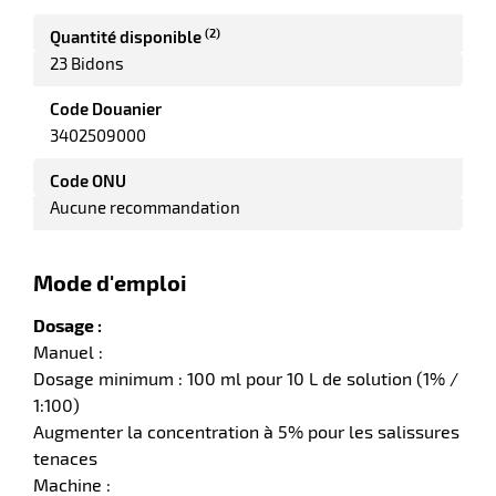
elle
(2)
Quantité disponible
23 Bidons
Code Douanier
3402509000
Code ONU
Aucune recommandation
r
Mode d'emploi
Dosage :
it
tien
Manuel :
ne
Dosage minimum : 100 ml pour 10 L de solution (1% /
1:100)
Augmenter la concentration à 5% pour les salissures
tenaces
Machine :
r