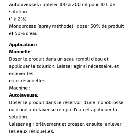
Autolaveuses : utiliser 100 à 200 ml pour 10 L de
solution
(1 à 2%)
it
Monobrosse (spray méthode) : doser 50% de produit
tien
et 50% d'eau
ule
r
Application :
Manuelle :
Doser le produit dans un seau rempli d'eau et
it
appliquer la solution. Laisser agir si nécessaire, et
ne
enlever les
eaux résiduelles.
r
Machine :
Autolaveuse:
Doser le produit dans le réservoir d'une monobrosse
n
ou d'une autolaveuse rempli d'eau et appliquer la
fectant
solution.
Laisser agir brièvement et brosser, ensuite, enlever
les eaux résiduelles.