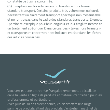
constatée de l’usine concernée.
(6)
Exception sur les articles encombrants ou hors format
standard transport. Certains produits très volumineux ou lourds
nécessitent un traitement transport spécifique non mécanisable
et ne rentre pas dans le cadre des standards transports. Exemple
: perche télescopique pour leur longueur et leur fragilité nécessite
un traitement spécifique. Dans ce cas, ces « taxes hors formats »
et transporteurs concernés sont indiqués en clair dans les fiches
des articles concernés.
Voussert est une entreprise française renommée, spécialisée
dans la vente en ligne de produits et matériel d'entretien pour les
professionnels et particuliers.
Avec plus de 30 ans d'expérience, Voussert offre une large
gamme de produits allant des produits d'entretien, matériel de