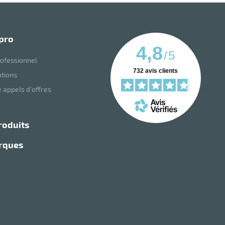
 pro
4,8
/
5
ofessionnel
732
avis clients
ations
 appels d’offres
roduits
arques