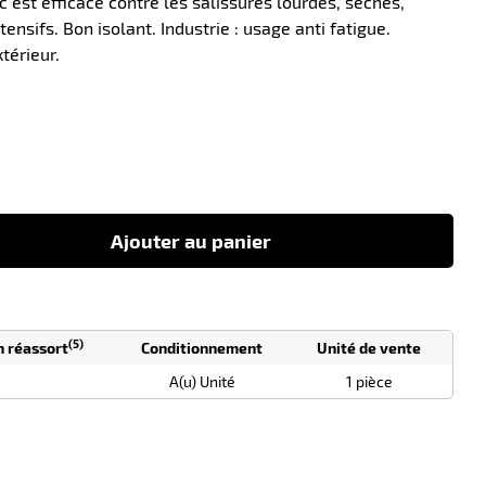
c est efficace contre les salissures lourdes, sèches,
ensifs. Bon isolant. Industrie : usage anti fatigue.
térieur.
-10
Ajouter au panier
(5)
n réassort
Conditionnement
Unité de vente
A(u) Unité
1 pièce