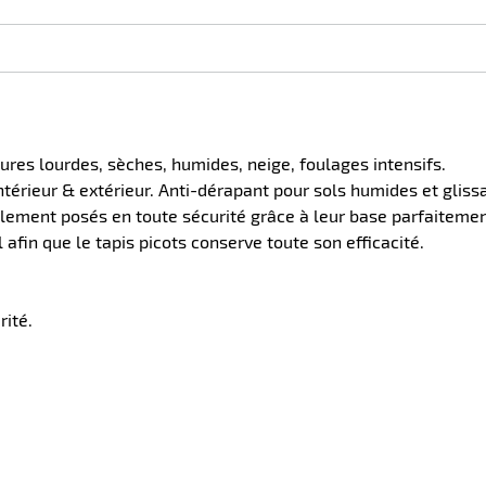
et
et
et
plus :
plus :
plus :
sures lourdes, sèches, humides, neige, foulages intensifs.
intérieur & extérieur. Anti-dérapant pour sols humides et gliss
mplement posés en toute sécurité grâce à leur base parfaiteme
l afin que le tapis picots conserve toute son efficacité.
rité.