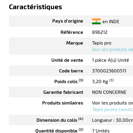
Caractéristiques
Pays d’origine
en INDE
Référence
896212
Marque
Tapis pro
Voir les produits 
Unité de vente
1 pièce A(u) Unité
Code barre
3700023600511
(3)
(3)
Poids colis
3,20 Kg
Garantie fabricant
NON CONCERNE
Produits similaires
Voir les produits si
Tapis picots caout
(4)
Dimension du colis
Longueur : 30,00c
(2)
Quantité disponible
7 Unités