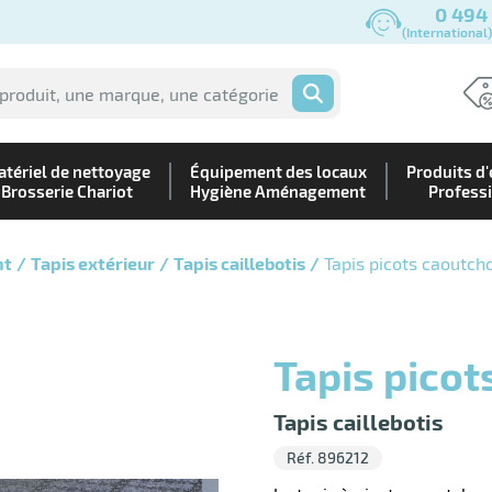
0 494
(International
OK
tériel de nettoyage
Équipement des locaux
Produits d'
Brosserie Chariot
Hygiène Aménagement
Profess
nt
Tapis extérieur
Tapis caillebotis
Tapis picots caoutch
Tapis pico
Tapis caillebotis
Réf. 896212