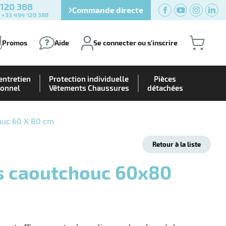
 120 388
Commande directe
) +33 494 120 388
Promos
Aide
Se connecter ou s'inscrire
entretien
Protection individuelle
Pièces
ionnel
Vêtements Chaussures
détachées
ouc 60 X 80 cm
Retour à la liste
ts caoutchouc 60x80