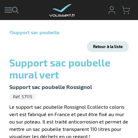
Support sac poubelle
r
Retour à la liste
r
cte
Support sac poubelle
ets
mural vert
ier
ieur
if
Support sac poubelle Rossignol
Réf. 57115
Le support sac poubelle Rossignol Ecollecto coloris
vert est fabriqué en France et peut être fixé au mur
r
ou sur poteau. Il est traité anticorrosion et permet de
mettre un sac poubelle transparent 110 litres pour
visualiser les déchets en un regard !