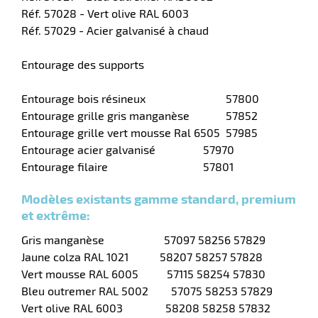
Réf. 57028 - Vert olive RAL 6003
Réf. 57029 - Acier galvanisé à chaud
Entourage des supports
Entourage bois résineux
57800
Entourage grille gris manganèse
57852
Entourage grille vert mousse Ral 6505
57985
Entourage acier galvanisé
57970
Entourage filaire
57801
r
Modèles existants gamme standard, premium
et extrême:
r
yage
Gris manganèse 57097 58256 57829
age
Jaune colza RAL 1021 58207 58257 57828
elle
r
le
Vert mousse RAL 6005 57115 58254 57830
iel
Bleu outremer RAL 5002 57075 58253 57829
oyage
r
Vert olive RAL 6003 58208 58258 57832
erie
pement