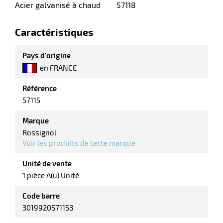
Acier galvanisé à chaud 57118
ot
x
r
ène
its
Caractéristiques
agement
retien
ssionnel
Pays d’origine
ction
duelle
en FRANCE
ments
ssures
Référence
57115
Marque
Rossignol
Voir les produits de cette marque
Unité de vente
1 pièce A(u) Unité
Code barre
3019920571153