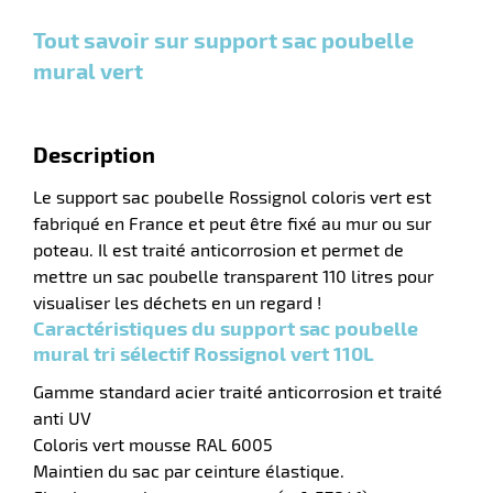
et
et
et
aire
plus :
plus :
plus :
Tout savoir sur support sac poubelle
mural vert
Description
Le support sac poubelle Rossignol coloris vert est
r
fabriqué en France et peut être fixé au mur ou sur
poteau. Il est traité anticorrosion et permet de
mettre un sac poubelle transparent 110 litres pour
visualiser les déchets en un regard !
lle
Caractéristiques du support sac poubelle
mural tri sélectif Rossignol vert 110L
Gamme standard acier traité anticorrosion et traité
anti UV
Coloris vert mousse RAL 6005
Maintien du sac par ceinture élastique.