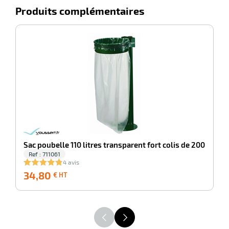
Produits complémentaires
-100%
Sa
Sac poubelle 110 litres transparent fort colis de 200
Ref : 711061
4 avis
34,80
34,80
7
€ HT
€
HT