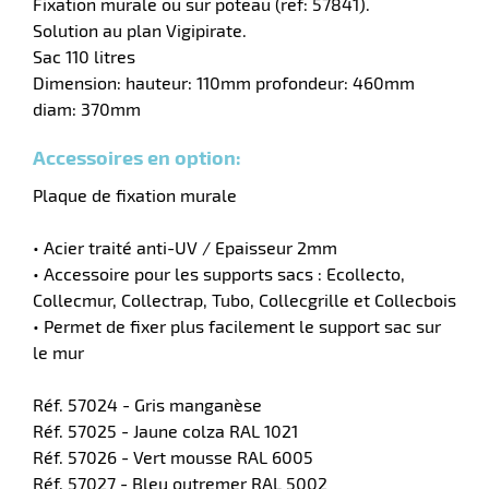
Fixation murale ou sur poteau (ref: 57841).
Solution au plan Vigipirate.
Sac 110 litres
Dimension: hauteur: 110mm profondeur: 460mm
diam: 370mm
Accessoires en option:
Plaque de fixation murale
• Acier traité anti-UV / Epaisseur 2mm
• Accessoire pour les supports sacs : Ecollecto,
r
Collecmur, Collectrap, Tubo, Collecgrille et Collecbois
• Permet de fixer plus facilement le support sac sur
le mur
if
Réf. 57024 - Gris manganèse
Réf. 57025 - Jaune colza RAL 1021
Réf. 57026 - Vert mousse RAL 6005
Réf. 57027 - Bleu outremer RAL 5002