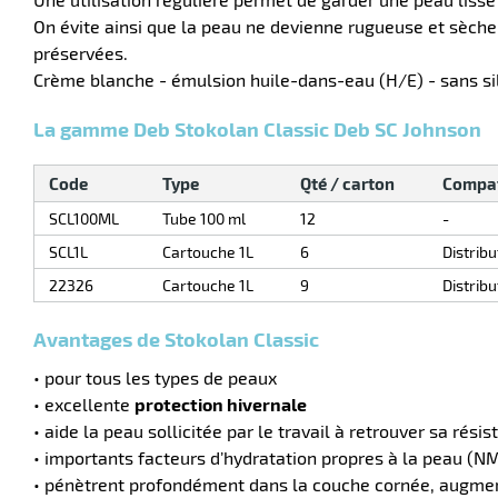
On évite ainsi que la peau ne devienne rugueuse et sèche
préservées.
Crème blanche - émulsion huile-dans-eau (H/E) - sans si
La gamme Deb Stokolan Classic Deb SC Johnson
Code
Type
Qté / carton
Compat
SCL100ML
Tube 100 ml
12
-
SCL1L
Cartouche 1L
6
Distrib
22326
Cartouche 1L
9
Distribu
Avantages de Stokolan Classic
• pour tous les types de peaux
• excellente
protection hivernale
• aide la peau sollicitée par le travail à retrouver sa rési
• importants facteurs d’hydratation propres à la peau (NM
• pénètrent profondément dans la couche cornée, augmenten