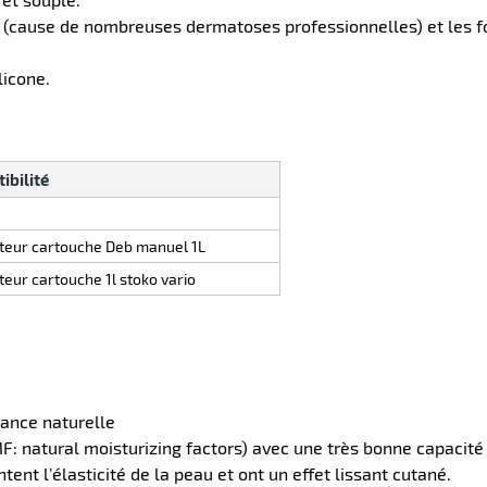
 (cause de nombreuses dermatoses professionnelles) et les fo
licone.
ibilité
uteur cartouche Deb manuel 1L
teur cartouche 1l stoko vario
stance naturelle
F: natural moisturizing factors) avec une très bonne capacité
t l’élasticité de la peau et ont un effet lissant cutané.