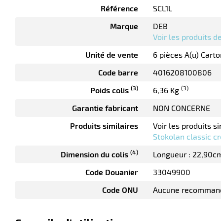
Référence
SCL1L
Marque
DEB
Voir les produits 
Unité de vente
6 pièces A(u) Carto
Code barre
4016208100806
(3)
(3)
Poids colis
6,36 Kg
Garantie fabricant
NON CONCERNE
Produits similaires
Voir les produits si
Stokolan classic c
(4)
Dimension du colis
Longueur : 22,90c
Code Douanier
33049900
Code ONU
Aucune recomman