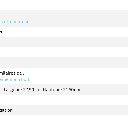
de cette marque
n
milaires de :
reme main 6x1L
m
Largeur : 27,90cm
Hauteur : 21,60cm
dation