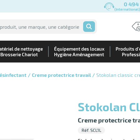
0 494
(International
OK
tériel de nettoyage
Équipement des locaux
Produits d'
Brosserie Chariot
Hygiène Aménagement
Profess
ésinfectant
Creme protectrice travail
Stokolan classic c
Stokolan C
Creme protectrice tr
Réf. SCL1L