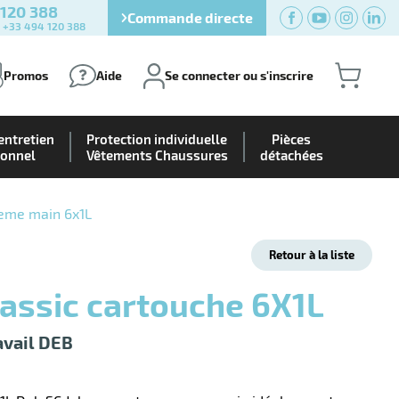
 120 388
Commande directe
) +33 494 120 388
Promos
Aide
Se connecter ou s'inscrire
entretien
Protection individuelle
Pièces
ionnel
Vêtements Chaussures
détachées
reme main 6x1L
Retour à la liste
lassic cartouche 6X1L
avail DEB