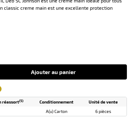
 1L Deb SC Johnson est une creme main idéale pour tous
an classic creme main est une excellente protection
-18
Ajouter au panier
(5)
n réassort
Conditionnement
Unité de vente
A(u) Carton
6 pièces