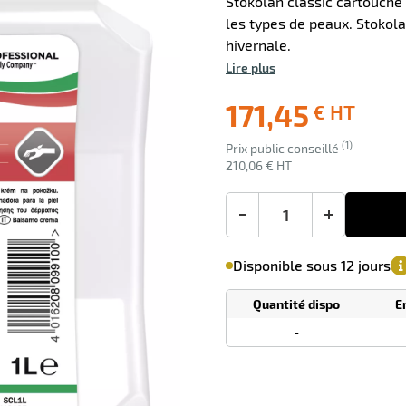
Stokolan classic cartouche
les types de peaux. Stokol
hivernale.
Lire plus
0 avis
171,45
€ HT
Livraison
Ecotaxe
(1)
Prix public conseillé
offerte
: 0,00 €
210,06 € HT
en sus
-
+
M'avertir de
le
sa
Minimum
Disponible sous 12 jours
disponibilité
(5)
de
commande
1
Quantité dispo
E
Tarif
Cartons
dégressif
-
selon
quantité
0
0
0,00
0,00
1
210,06
Cartons
Cartons